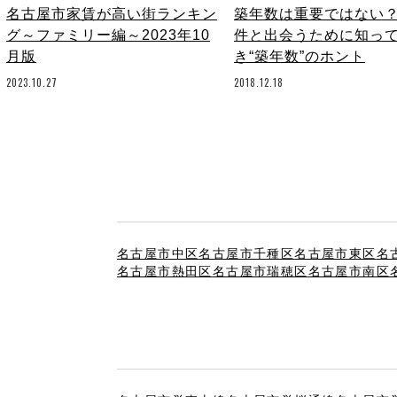
名古屋市家賃が高い街ランキン
築年数は重要ではない
グ～ファミリー編～2023年10
件と出会うために知っ
月版
き“築年数”のホント
2023.10.27
2018.12.18
名古屋市中区
名古屋市千種区
名古屋市東区
名
名古屋市熱田区
名古屋市瑞穂区
名古屋市南区