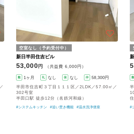
空室なし（予約受付中）
新日半田住吉ビル
53,000
5
円
（共益費 6,000円）
1ヶ月
なし
なし
58,300円
敷
礼
保
仲
／
半田市住吉町３丁目１１１区／2LDK／57.00㎡／
半
302号室
1
半田口駅 徒歩12分（名鉄河和線）
住
#システムキッチン
#追い焚き機能
#温水洗浄便座
#