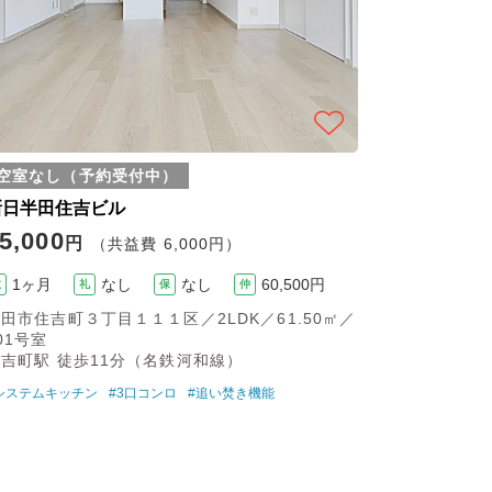
空室なし（予約受付中）
新日半田住吉ビル
5,000
円
（共益費 6,000円）
1ヶ月
なし
なし
60,500円
敷
礼
保
仲
田市住吉町３丁目１１１区／2LDK／61.50㎡／
01号室
吉町駅 徒歩11分（名鉄河和線）
システムキッチン
#3口コンロ
#追い焚き機能