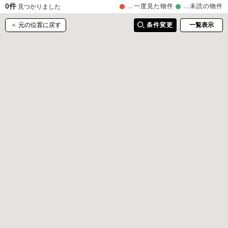
0件
…一度見た物件
…未読の物件
見つかりました
＜ 元の位置に戻す
条件変更
一覧表示