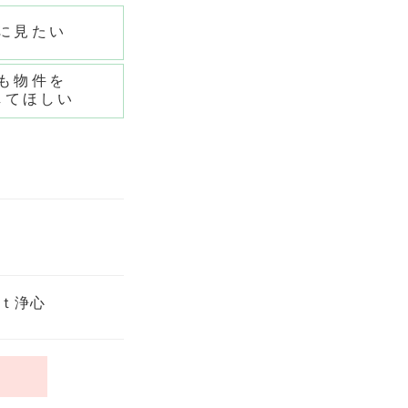
に見たい
も物件を
してほしい
ｔ浄心