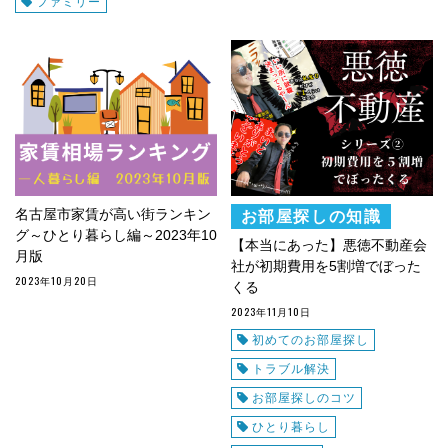
ファミリー
名古屋市家賃が高い街ランキン
お部屋探しの知識
グ～ひとり暮らし編～2023年10
【本当にあった】悪徳不動産会
月版
社が初期費用を5割増でぼった
2023年10月20日
くる
2023年11月10日
初めてのお部屋探し
トラブル解決
お部屋探しのコツ
ひとり暮らし