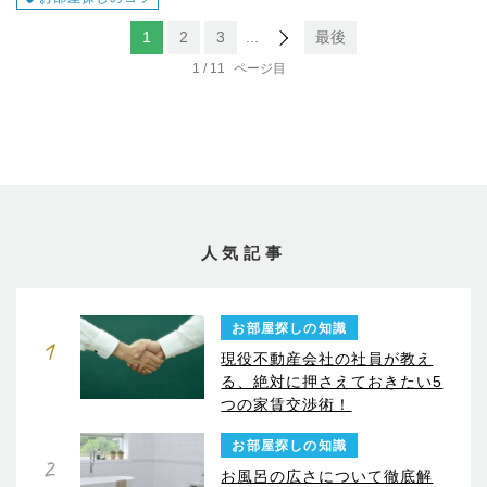
1
2
3
...
最後
1 / 11
人気記事
お部屋探しの知識
1
現役不動産会社の社員が教え
る、絶対に押さえておきたい5
つの家賃交渉術！
お部屋探しの知識
2
お風呂の広さについて徹底解