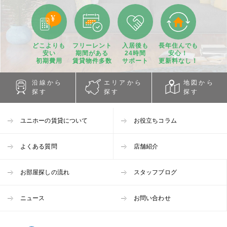
どこよりも
フリーレント
入居後も
長年住んでも
安い
期間
がある
24時間
安心！
初期費用
賃貸物件
多数
サポート
更新料なし！
沿線から
エリアから
地図から
探す
探す
探す
ユニホーの賃貸について
お役立ちコラム
よくある質問
店舗紹介
お部屋探しの流れ
スタッフブログ
ニュース
お問い合わせ