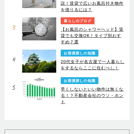
説！賃貸で広いお風呂付き物件
を借りるには？
暮らしのブログ
3
【お風呂のシャワーヘッド】賃
貸でも交換OK！タイプ別おす
すめ７選
お部屋探しの知識
4
20代女子が名古屋で一人暮らし
をするならここに住むべし！
お部屋探しの知識
5
早くしないといい物件は無くな
る！？不動産会社のウソ・ホン
ト