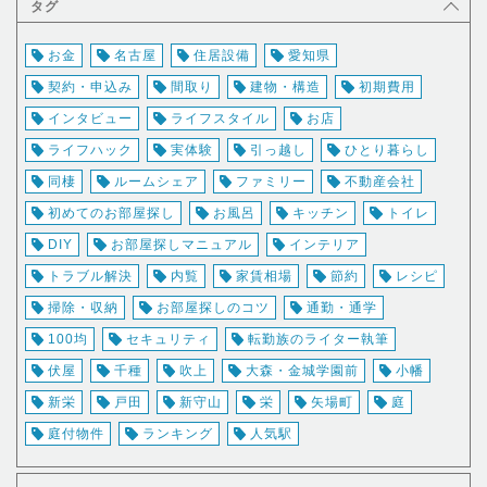
タグ
お金
名古屋
住居設備
愛知県
契約・申込み
間取り
建物・構造
初期費用
インタビュー
ライフスタイル
お店
ライフハック
実体験
引っ越し
ひとり暮らし
同棲
ルームシェア
ファミリー
不動産会社
初めてのお部屋探し
お風呂
キッチン
トイレ
DIY
お部屋探しマニュアル
インテリア
トラブル解決
内覧
家賃相場
節約
レシピ
掃除・収納
お部屋探しのコツ
通勤・通学
100均
セキュリティ
転勤族のライター執筆
伏屋
千種
吹上
大森・金城学園前
小幡
新栄
戸田
新守山
栄
矢場町
庭
庭付物件
ランキング
人気駅