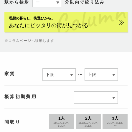
駅から徒歩
分以内で絞り込み
理想の暮らし、街選びから。
あなたにピッタリの街が見つかる
※コラムページへ移動します
家賃
〜
概算初期費用
1人
2人
3人
間取り
1R,1K,1DK,
1LDK,2K,2DK,
2LDK,3LDK
1LDK
2LDK
〜