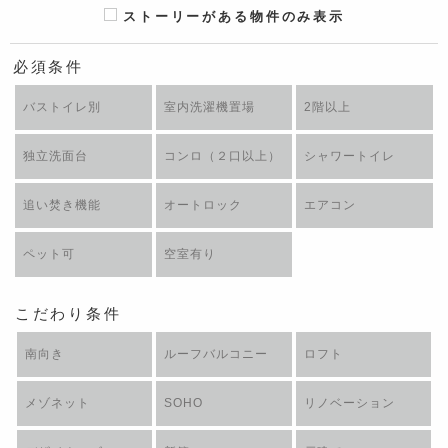
ストーリーがある物件のみ表示
必須条件
バストイレ別
室内洗濯機置場
2階以上
独立洗面台
コンロ（２口以上）
シャワートイレ
追い焚き機能
オートロック
エアコン
ペット可
空室有り
こだわり条件
南向き
ルーフバルコニー
ロフト
メゾネット
SOHO
リノベーション