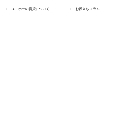
ユニホーの賃貸について
お役立ちコラム
よくある質問
店舗紹介
お部屋探しの流れ
スタッフブログ
ニュース
お問い合わせ
〒465-0093
名古屋市名東区一社3-7
[営業時間]9:00～18:00
[TEL]
0800-222-9920
/ FAX 052-703-1996
ユニホーホームページ
→プライバシーポリシー
Copyright ユニホー All rights reserved.