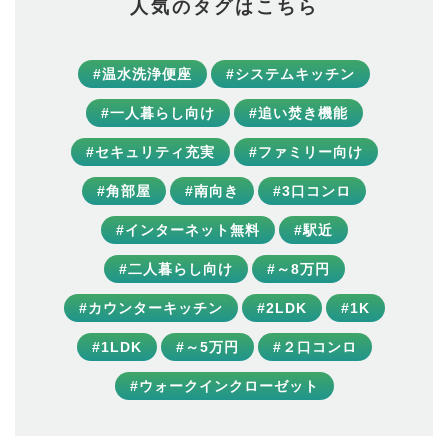
人気のタグはこちら
#温水洗浄便座
#システムキッチン
#一人暮らし向け
#追い焚き機能
#セキュリティ充実
#ファミリー向け
#角部屋
#南向き
#3口コンロ
#インターネット無料
#駅近
#二人暮らし向け
#～8万円
#カウンターキッチン
#2LDK
#1K
#1LDK
#～5万円
#２口コンロ
#ウォークインクローゼット