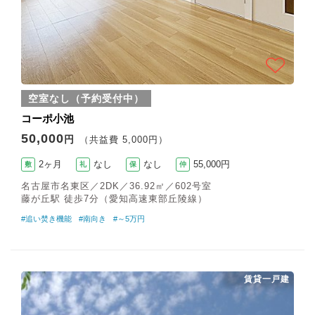
空室なし（予約受付中）
コーポ小池
50,000
円
（共益費 5,000円）
2ヶ月
なし
なし
55,000円
敷
礼
保
仲
名古屋市名東区／2DK／36.92㎡／602号室
藤が丘駅 徒歩7分（愛知高速東部丘陵線）
#追い焚き機能
#南向き
#～5万円
賃貸一戸建