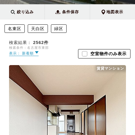
絞り込み
条件保存
地図表示
名東区
天白区
緑区
検索結果：
2562
件
検索条件：名古屋市東部
表示： 新着順
空室物件のみ表示
賃貸マンション