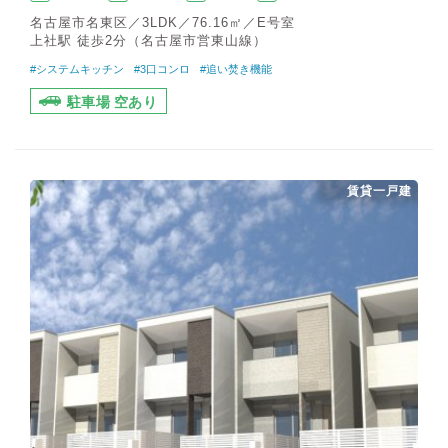
名古屋市名東区／3LDK／76.16㎡／E号室
上社駅 徒歩2分（名古屋市営東山線）
#システムキッチン
#3口コンロ
#追い焚き機能
駐車場 空あり
賃貸一戸建