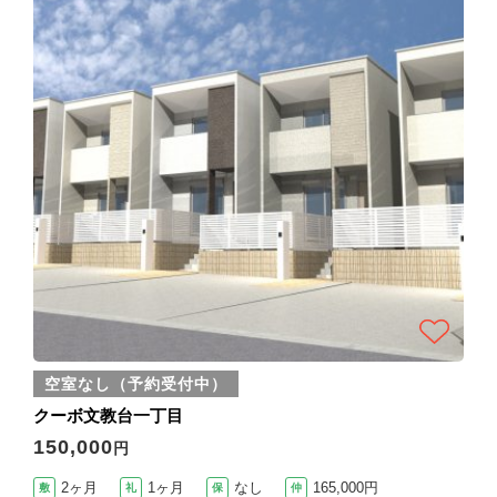
空室なし（予約受付中）
クーボ文教台一丁目
150,000
円
2ヶ月
1ヶ月
なし
165,000円
敷
礼
保
仲