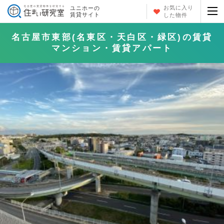
お気に入り
ユニホーの
賃貸サイト
した物件
名古屋市東部(名東区・天白区・緑区)の賃貸
マンション・賃貸アパート