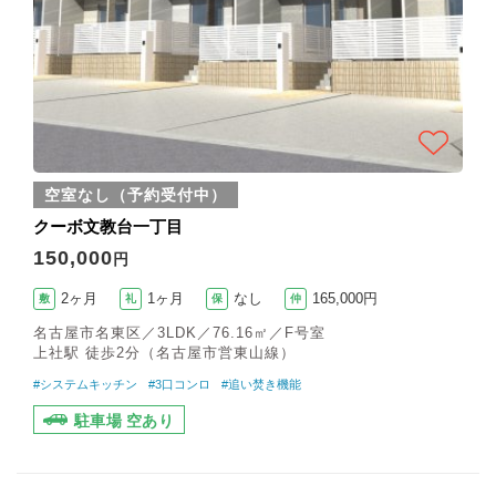
空室なし（予約受付中）
クーボ文教台一丁目
150,000
円
2ヶ月
1ヶ月
なし
165,000円
敷
礼
保
仲
名古屋市名東区／3LDK／76.16㎡／F号室
上社駅 徒歩2分（名古屋市営東山線）
#システムキッチン
#3口コンロ
#追い焚き機能
駐車場 空あり