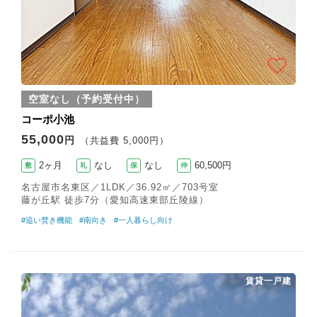
空室なし（予約受付中）
コーポ小池
55,000
円
（共益費 5,000円）
2ヶ月
なし
なし
60,500円
敷
礼
保
仲
名古屋市名東区／1LDK／36.92㎡／703号室
藤が丘駅 徒歩7分（愛知高速東部丘陵線）
#追い焚き機能
#南向き
#一人暮らし向け
賃貸一戸建