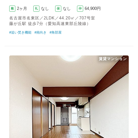
2ヶ月
なし
なし
64,900円
敷
礼
保
仲
名古屋市名東区／2LDK／44.20㎡／707号室
藤が丘駅 徒歩7分（愛知高速東部丘陵線）
#追い焚き機能
#南向き
#角部屋
賃貸マンション