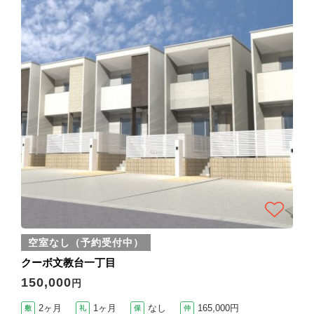
空室なし（予約受付中）
クーボ文教台一丁目
150,000
円
2ヶ月
1ヶ月
なし
165,000円
敷
礼
保
仲