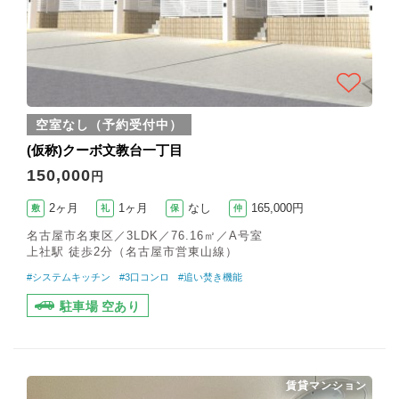
空室なし（予約受付中）
(仮称)クーボ文教台一丁目
150,000
円
2ヶ月
1ヶ月
なし
165,000円
敷
礼
保
仲
名古屋市名東区／3LDK／76.16㎡／A号室
上社駅 徒歩2分（名古屋市営東山線）
#システムキッチン
#3口コンロ
#追い焚き機能
駐車場 空あり
賃貸マンション