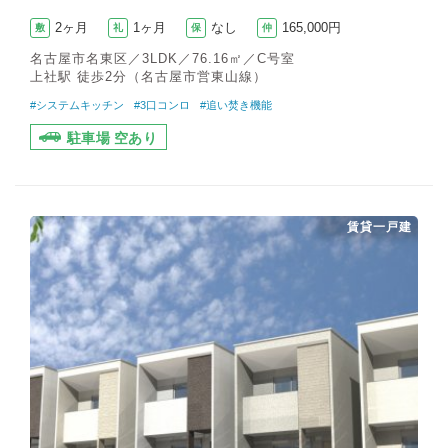
2ヶ月
1ヶ月
なし
165,000円
敷
礼
保
仲
名古屋市名東区／3LDK／76.16㎡／C号室
上社駅 徒歩2分（名古屋市営東山線）
#システムキッチン
#3口コンロ
#追い焚き機能
駐車場 空あり
賃貸一戸建