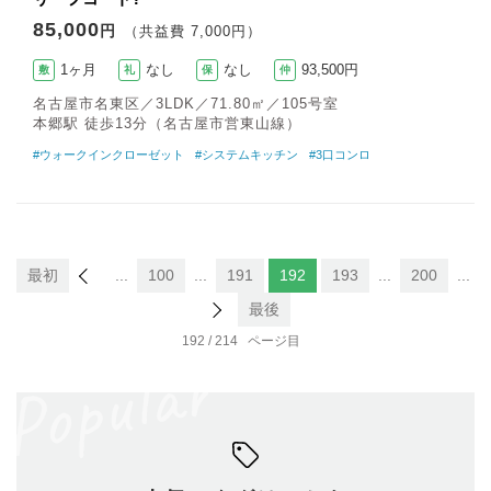
85,000
円
（共益費 7,000円）
1ヶ月
なし
なし
93,500円
敷
礼
保
仲
名古屋市名東区／3LDK／71.80㎡／105号室
本郷駅 徒歩13分（名古屋市営東山線）
#ウォークインクローゼット
#システムキッチン
#3口コンロ
最初
...
100
...
191
192
193
...
200
...
最後
192 / 214