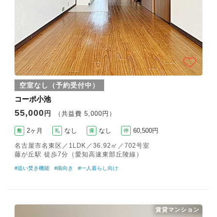
空室なし（予約受付中）
コーポ小池
55,000
円
（共益費 5,000円）
2ヶ月
なし
なし
60,500円
敷
礼
保
仲
名古屋市名東区／1LDK／36.92㎡／702号室
藤が丘駅 徒歩7分（愛知高速東部丘陵線）
#追い焚き機能
#南向き
#一人暮らし向け
賃貸マンション