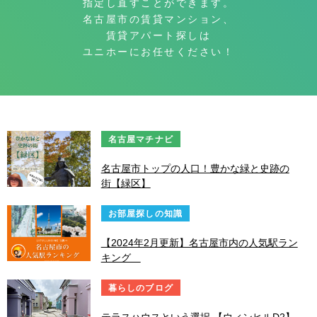
指定し直すことができます。
名古屋市の賃貸マンション、
賃貸アパート探しは
ユニホーにお任せください！
名古屋マチナビ
名古屋市トップの人口！豊かな緑と史跡の
街【緑区】
お部屋探しの知識
【2024年2月更新】名古屋市内の人気駅ラン
キング
暮らしのブログ
テラスハウスという選択 【ウィンヒルD2】