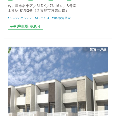
名古屋市名東区／3LDK／76.16㎡／B号室
上社駅 徒歩2分（名古屋市営東山線）
#システムキッチン
#3口コンロ
#追い焚き機能
駐車場 空あり
賃貸一戸建