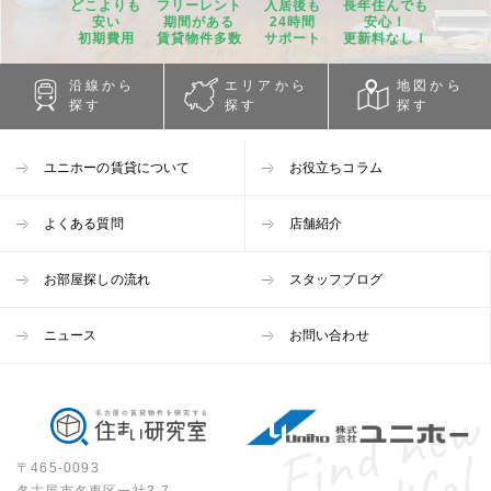
どこよりも
フリーレント
入居後も
長年住んでも
安い
期間
がある
24時間
安心！
初期費用
賃貸物件
多数
サポート
更新料なし！
沿線から
エリアから
地図から
探す
探す
探す
ユニホーの賃貸について
お役立ちコラム
よくある質問
店舗紹介
お部屋探しの流れ
スタッフブログ
ニュース
お問い合わせ
〒465-0093