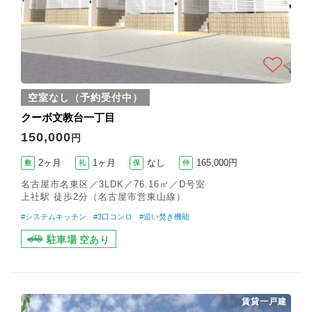
空室なし（予約受付中）
クーボ文教台一丁目
150,000
円
2ヶ月
1ヶ月
なし
165,000円
敷
礼
保
仲
名古屋市名東区／3LDK／76.16㎡／D号室
上社駅 徒歩2分（名古屋市営東山線）
#システムキッチン
#3口コンロ
#追い焚き機能
駐車場 空あり
賃貸一戸建