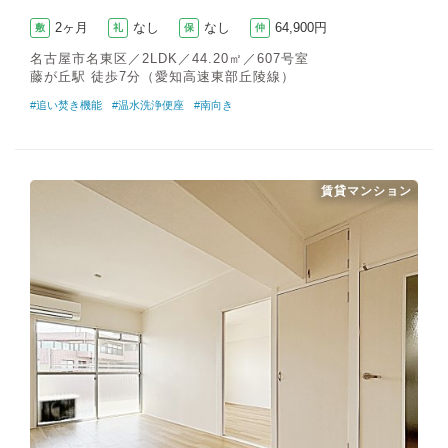
2ヶ月
なし
なし
64,900円
敷
礼
保
仲
名古屋市名東区／2LDK／44.20㎡／607号室
藤が丘駅 徒歩7分（愛知高速東部丘陵線）
#追い焚き機能
#温水洗浄便座
#南向き
賃貸マンション