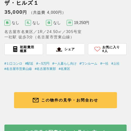
ザ・ヒルズ１
35,000
円
（共益費 4,000円）
なし
なし
なし
19,250円
敷
礼
保
仲
名古屋市名東区／1R／24.50㎡／305号室
一社駅 徒歩3分（名古屋市営東山線）
初期費用
お気に入り
シェア
概算
0
人
#１口コンロ
#駅近
#～5万円
#一人暮らし向け
#ワンルーム
#一社
#上社
#名古屋市営東山線
#名古屋市東部
#名東区
この物件の見学・お問合わせ