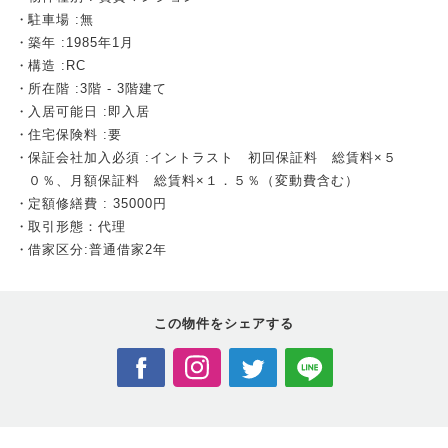
駐車場 :無
築年 :1985年1月
構造 :RC
所在階 :3階 - 3階建て
入居可能日 :即入居
住宅保険料 :要
保証会社加入必須 :イントラスト 初回保証料 総賃料×５
０％、月額保証料 総賃料×１．５％（変動費含む）
定額修繕費 : 35000円
取引形態：代理
借家区分:普通借家2年
この物件を
シェアする