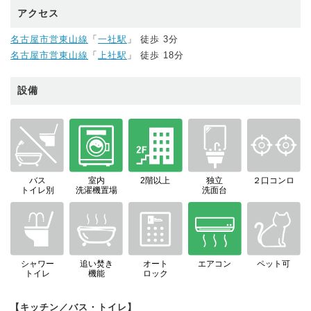
アクセス
名古屋市営東山線
「
一社駅
」 徒歩 3分
名古屋市営東山線
「
上社駅
」 徒歩 18分
設備
バス
室内
2階以上
独立
２口コンロ
トイレ別
洗濯機置場
洗面台
シャワー
追い焚き
オート
エアコン
ペット可
トイレ
機能
ロック
【キッチン／バス・トイレ】