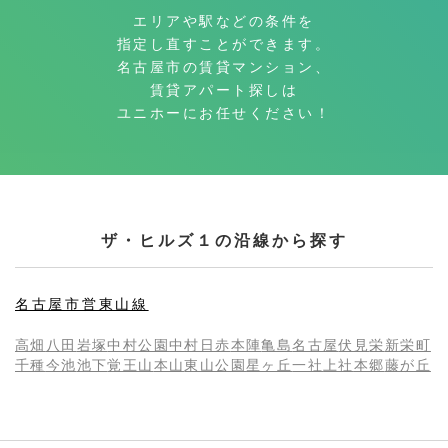
エリアや駅などの条件を
指定し直すことができます。
名古屋市の賃貸マンション、
賃貸アパート探しは
ユニホーにお任せください！
ザ・ヒルズ１の沿線から探す
名古屋市営東山線
高畑
八田
岩塚
中村公園
中村日赤
本陣
亀島
名古屋
伏見
栄
新栄町
千種
今池
池下
覚王山
本山
東山公園
星ヶ丘
一社
上社
本郷
藤が丘