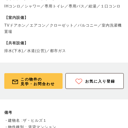
IHコンロ／シャワー／専用トイレ／専用バス／給湯／１口コンロ
【室内設備】
TVドアホン／エアコン／クローゼット／バルコニー／室内洗濯機
置場
【共有設備】
排水(下水)／水道(公営)／都市ガス
この物件の
お気に入り登録
見学・お問合わせ
備考
建物名 :ザ・ヒルズ１
物件種別 : 賃貸マンション