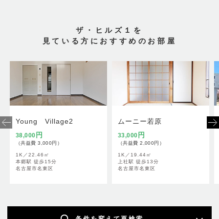
ザ・ヒルズ１を
見ている方におすすめのお部屋
Young　Village2
ムーニー若原
円
円
38,000
33,000
（共益費 3,000円）
（共益費 2,000円）
1K／
22.46㎡
1K／
19.44㎡
本郷駅 徒歩15分
上社駅 徒歩13分
名古屋市名東区
名古屋市名東区
条件を変えて再検索