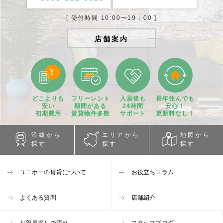
[ 受付時間 10:00〜19：00 ]
店舗案内
どこよりも
フリーレント
入居後も
長年住んでも
安い
期間
がある
24時間
安心！
初期費用
賃貸物件
多数
サポート
更新料なし！
沿線から
エリアから
地図から
探す
探す
探す
ユニホーの賃貸について
お役立ちコラム
よくある質問
店舗紹介