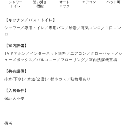
シャワー
追い焚き
オート
エアコン
ペット可
トイレ
機能
ロック
【キッチン／バス・トイレ】
シャワー／専用トイレ／専用バス／給湯／電気コンロ／１口コン
ロ
【室内設備】
TVドアホン／インターネット無料／エアコン／クローゼット／シ
ューズボックス／バルコニー／フローリング／室内洗濯機置場
【共有設備】
排水(下水)／水道(公営)／都市ガス／駐輪場あり
【入居条件】
保証人不要
備考