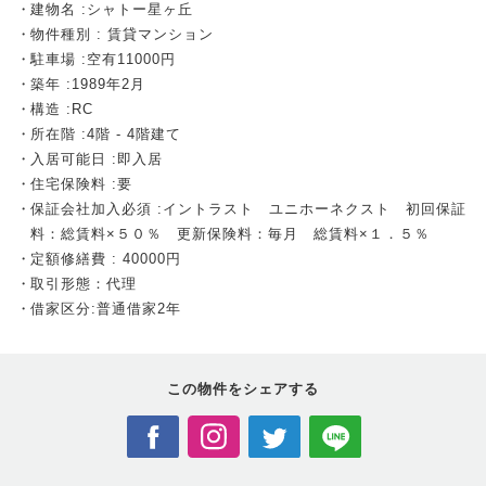
建物名 :シャトー星ヶ丘
物件種別 : 賃貸マンション
駐車場 :空有11000円
築年 :1989年2月
構造 :RC
所在階 :4階 - 4階建て
入居可能日 :即入居
住宅保険料 :要
保証会社加入必須 :イントラスト ユニホーネクスト 初回保証
料：総賃料×５０％ 更新保険料：毎月 総賃料×１．５％
定額修繕費 : 40000円
取引形態：代理
借家区分:普通借家2年
この物件を
シェアする