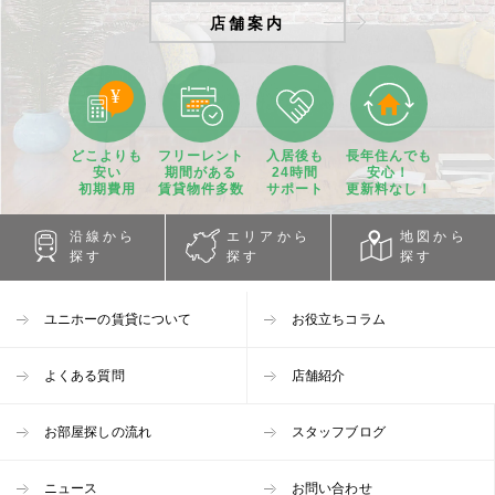
店舗案内
どこよりも
フリーレント
入居後も
長年住んでも
安い
期間
がある
24時間
安心！
初期費用
賃貸物件
多数
サポート
更新料なし！
沿線から
エリアから
地図から
探す
探す
探す
ユニホーの賃貸について
お役立ちコラム
よくある質問
店舗紹介
お部屋探しの流れ
スタッフブログ
ニュース
お問い合わせ