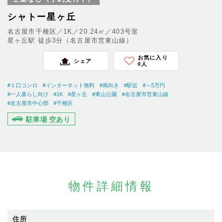
シャトー星ヶ丘
名古屋市千種区／1K／20.24㎡／403号室
星ヶ丘駅 徒歩3分（名古屋市営東山線）
お気に入り
シェア
0
人
#１口コンロ
#インターネット無料
#南向き
#駅近
#～5万円
#一人暮らし向け
#1K
#星ヶ丘
#東山公園
#名古屋市営東山線
#名古屋市中心部
#千種区
駐車場 空あり
物件詳細情報
住所