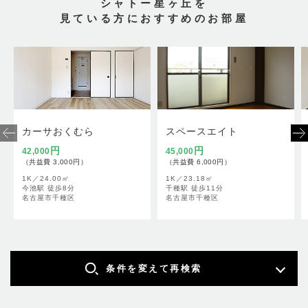
シャトー星ヶ丘を
見ている方におすすめのお部屋
カーサおくむら
スペースエイト
円
円
42,000
45,000
（共益費 3,000円）
（共益費 6,000円）
1K／
24.00㎡
1K／
23.18㎡
今池駅 徒歩8分
千種駅 徒歩11分
名古屋市千種区
名古屋市千種区
条件を変えて再検索