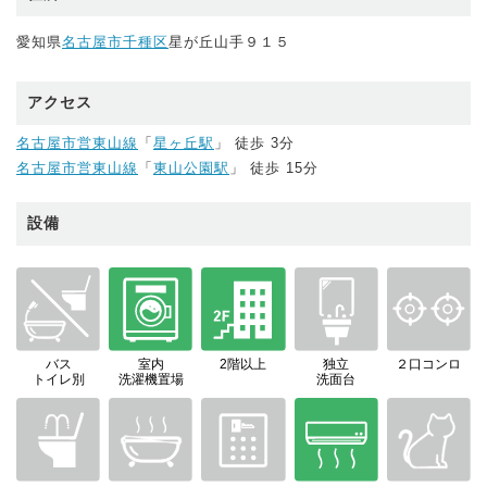
愛知県
名古屋市千種区
星が丘山手９１５
アクセス
名古屋市営東山線
「
星ヶ丘駅
」 徒歩 3分
名古屋市営東山線
「
東山公園駅
」 徒歩 15分
設備
バス
室内
2階以上
独立
２口コンロ
トイレ別
洗濯機置場
洗面台