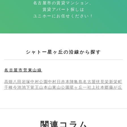
名古屋市の賃貸マンション、
賃貸アパート探しは
ユニホーにお任せください！
シャトー星ヶ丘の沿線から探す
名古屋市営東山線
高畑
八田
岩塚
中村公園
中村日赤
本陣
亀島
名古屋
伏見
栄
新栄町
千種
今池
池下
覚王山
本山
東山公園
星ヶ丘
一社
上社
本郷
藤が丘
関連コラム