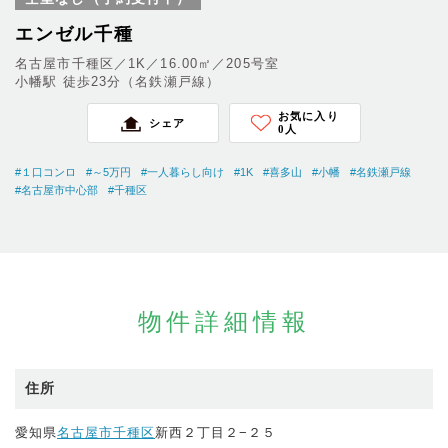
エンゼル千種
名古屋市千種区／1K／16.00㎡／205号室
小幡駅 徒歩23分（名鉄瀬戸線）
お気に入り
シェア
0
人
#１口コンロ
#～5万円
#一人暮らし向け
#1K
#喜多山
#小幡
#名鉄瀬戸線
#名古屋市中心部
#千種区
物件詳細情報
住所
愛知県
名古屋市千種区
新西２丁目２−２５