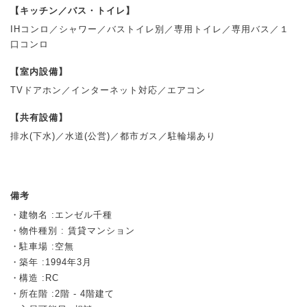
【キッチン／バス・トイレ】
IHコンロ／シャワー／バストイレ別／専用トイレ／専用バス／１
口コンロ
【室内設備】
TVドアホン／インターネット対応／エアコン
【共有設備】
排水(下水)／水道(公営)／都市ガス／駐輪場あり
備考
建物名 :エンゼル千種
物件種別 : 賃貸マンション
駐車場 :空無
築年 :1994年3月
構造 :RC
所在階 :2階 - 4階建て