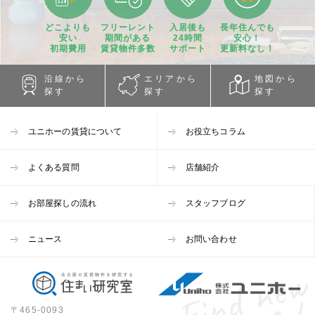
どこよりも
フリーレント
入居後も
長年住んでも
安い
期間
がある
24時間
安心！
初期費用
賃貸物件
多数
サポート
更新料なし！
沿線から
エリアから
地図から
探す
探す
探す
ユニホーの賃貸について
お役立ちコラム
よくある質問
店舗紹介
お部屋探しの流れ
スタッフブログ
ニュース
お問い合わせ
〒465-0093