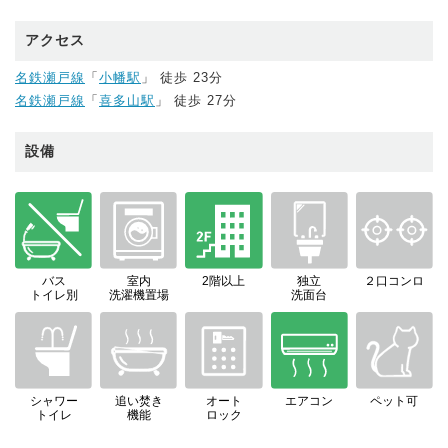
アクセス
名鉄瀬戸線
「
小幡駅
」 徒歩 23分
名鉄瀬戸線
「
喜多山駅
」 徒歩 27分
設備
バス
室内
2階以上
独立
２口コンロ
トイレ別
洗濯機置場
洗面台
シャワー
追い焚き
オート
エアコン
ペット可
トイレ
機能
ロック