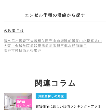
エンゼル千種の沿線から探す
名鉄瀬戸線
清水
尼ヶ坂
森下
大曽根
矢田
守山自衛隊前
瓢箪山
小幡
喜多山
大森・金城学院前
印場
旭前
尾張旭
三郷
水野
新瀬戸
瀬戸市役所前
尾張瀬戸
関連コラム
お部屋探しの知識
賃貸住宅に欲しい設備ランキング～ファミ