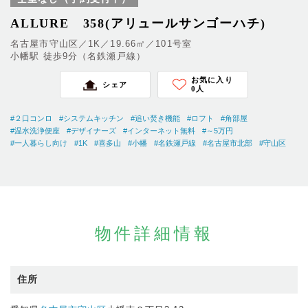
ALLURE 358(アリュールサンゴーハチ)
名古屋市守山区／1K／19.66㎡／101号室
小幡駅 徒歩9分（名鉄瀬戸線）
お気に入り
シェア
0
人
#２口コンロ
#システムキッチン
#追い焚き機能
#ロフト
#角部屋
#温水洗浄便座
#デザイナーズ
#インターネット無料
#～5万円
#一人暮らし向け
#1K
#喜多山
#小幡
#名鉄瀬戸線
#名古屋市北部
#守山区
物件詳細情報
住所