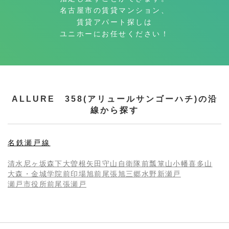
名古屋市の賃貸マンション、
賃貸アパート探しは
ユニホーにお任せください！
ALLURE 358(アリュールサンゴーハチ)の沿
線から探す
名鉄瀬戸線
清水
尼ヶ坂
森下
大曽根
矢田
守山自衛隊前
瓢箪山
小幡
喜多山
大森・金城学院前
印場
旭前
尾張旭
三郷
水野
新瀬戸
瀬戸市役所前
尾張瀬戸