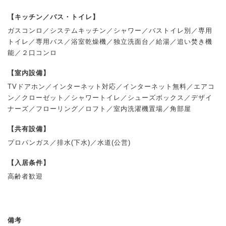
【キッチン／バス・トイレ】
ガスコンロ／システムキッチン／シャワー／バストイレ別／専用
トイレ／専用バス／浴室乾燥機／独立洗面台／給湯／追い焚き機
能／２口コンロ
【室内設備】
TVドアホン／インターネット対応／インターネット無料／エアコ
ン／クローゼット／シャワートイレ／シューズボックス／デザイ
ナーズ／フローリング／ロフト／室内洗濯機置場／角部屋
【共有設備】
プロパンガス／排水(下水)／水道(公営)
【入居条件】
高齢者歓迎
備考