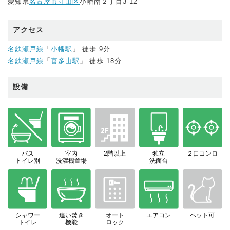
愛知県
名古屋市守山区
小幡南２丁目3-12
アクセス
名鉄瀬戸線
「
小幡駅
」 徒歩 9分
名鉄瀬戸線
「
喜多山駅
」 徒歩 18分
設備
バス
室内
2階以上
独立
２口コンロ
トイレ別
洗濯機置場
洗面台
シャワー
追い焚き
オート
エアコン
ペット可
トイレ
機能
ロック