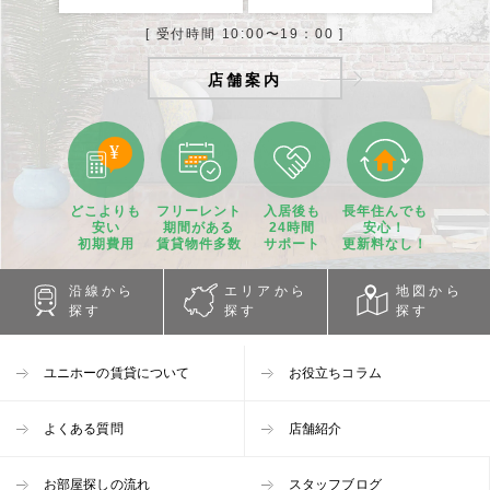
[ 受付時間 10:00〜19：00 ]
店舗案内
どこよりも
フリーレント
入居後も
長年住んでも
安い
期間
がある
24時間
安心！
初期費用
賃貸物件
多数
サポート
更新料なし！
沿線から
エリアから
地図から
探す
探す
探す
ユニホーの賃貸について
お役立ちコラム
よくある質問
店舗紹介
お部屋探しの流れ
スタッフブログ