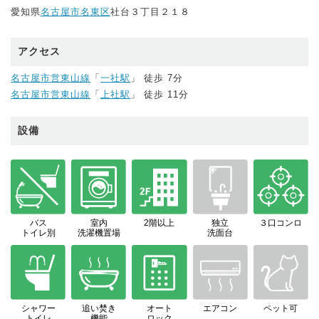
愛知県
名古屋市名東区
社台３丁目２１８
アクセス
名古屋市営東山線
「
一社駅
」 徒歩 7分
名古屋市営東山線
「
上社駅
」 徒歩 11分
設備
バス
室内
2階以上
独立
３口コンロ
トイレ別
洗濯機置場
洗面台
シャワー
追い焚き
オート
エアコン
ペット可
トイレ
機能
ロック