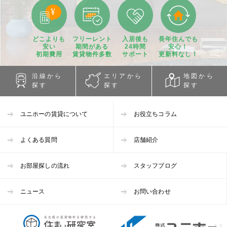
どこよりも
フリーレント
入居後も
長年住んでも
安い
期間
がある
24時間
安心！
初期費用
賃貸物件
多数
サポート
更新料なし！
沿線から
エリアから
地図から
探す
探す
探す
ユニホーの賃貸について
お役立ちコラム
よくある質問
店舗紹介
お部屋探しの流れ
スタッフブログ
ニュース
お問い合わせ