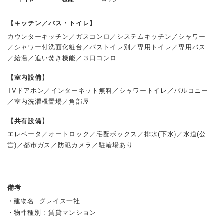
【キッチン／バス・トイレ】
カウンターキッチン／ガスコンロ／システムキッチン／シャワー
／シャワー付洗面化粧台／バストイレ別／専用トイレ／専用バス
／給湯／追い焚き機能／３口コンロ
【室内設備】
TVドアホン／インターネット無料／シャワートイレ／バルコニー
／室内洗濯機置場／角部屋
【共有設備】
エレベータ／オートロック／宅配ボックス／排水(下水)／水道(公
営)／都市ガス／防犯カメラ／駐輪場あり
備考
建物名 :グレイス一社
物件種別 : 賃貸マンション