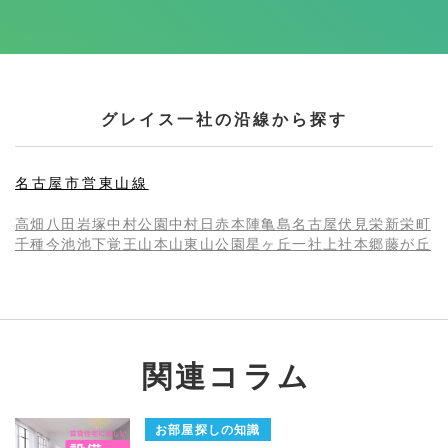
グレイス一社の沿線から探す
名古屋市営東山線
高畑
八田
岩塚
中村公園
中村日赤
本陣
亀島
名古屋
伏見
栄
新栄町
千種
今池
池下
覚王山
本山
東山公園
星ヶ丘
一社
上社
本郷
藤が丘
関連コラム
お部屋探しの知識