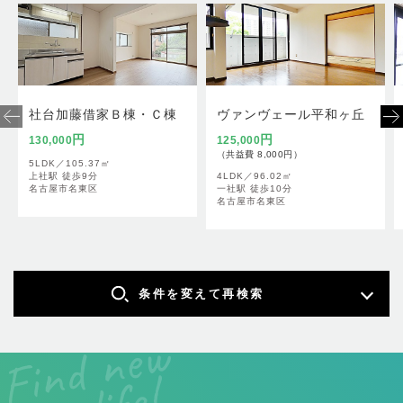
社台加藤借家Ｂ棟・Ｃ棟
ヴァンヴェール平和ヶ丘
円
円
130,000
125,000
（共益費 8,000円）
5LDK／
105.37㎡
上社駅 徒歩9分
4LDK／
96.02㎡
名古屋市名東区
一社駅 徒歩10分
名古屋市名東区
条件を変えて再検索