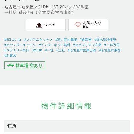
名古屋市名東区／2LDK／67.20㎡／302号室
一社駅 徒歩7分（名古屋市営東山線）
お気に入り
シェア
0
人
#3口コンロ
#システムキッチン
#追い焚き機能
#角部屋
#温水洗浄便座
#カウンターキッチン
#インターネット無料
#セキュリティ充実
#～15万円
#ファミリー向け
#2LDK
#一社
#上社
#名古屋市営東山線
#名古屋市東部
#名東区
駐車場 空あり
物件詳細情報
住所