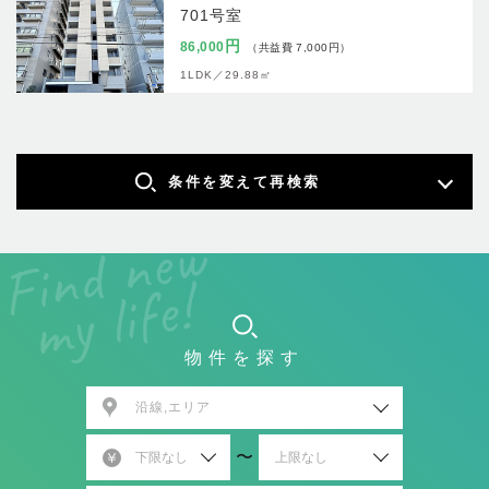
701号室
円
86,000
（共益費 7,000円）
1LDK／
29.88㎡
条件を変えて再検索
物件を探す
沿線,エリア
〜