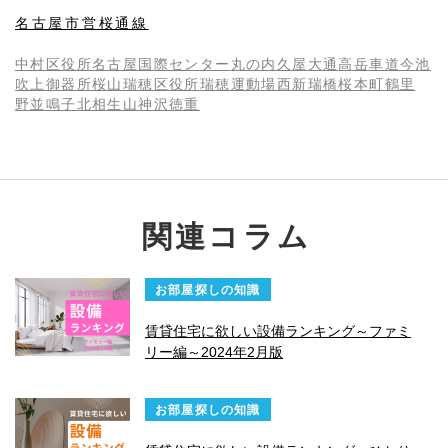
名古屋市営桜通線
中村区役所
名古屋
国際センター
丸の内
久屋大通
高岳
車道
今池
吹上
御器所
桜山
瑞穂区役所
瑞穂運動場西
新瑞橋
桜本町
鶴里
野並
鳴子北
相生山
神沢
徳重
関連コラム
お部屋探しの知識
賃貸住宅に欲しい設備ランキング～ファミ
リー編～2024年2月版
お部屋探しの知識