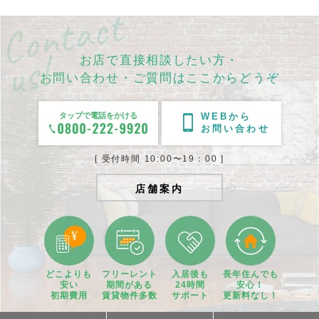
お店で直接相談したい方・
お問い合わせ・ご質問はここからどうぞ
タップで電話をかける
WEBから
お問い合わせ
[ 受付時間 10:00〜19：00 ]
店舗案内
どこよりも
フリーレント
入居後も
長年住んでも
安い
期間
がある
24時間
安心！
初期費用
賃貸物件
多数
サポート
更新料なし！