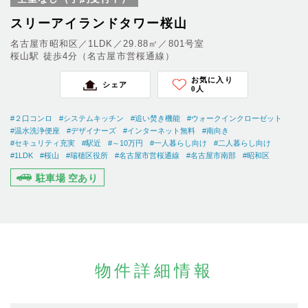
スリーアイランドタワー桜山
名古屋市昭和区／1LDK／29.88㎡／801号室
桜山駅 徒歩4分（名古屋市営桜通線）
お気に入り
シェア
0
人
#２口コンロ
#システムキッチン
#追い焚き機能
#ウォークインクローゼット
#温水洗浄便座
#デザイナーズ
#インターネット無料
#南向き
#セキュリティ充実
#駅近
#～10万円
#一人暮らし向け
#二人暮らし向け
#1LDK
#桜山
#瑞穂区役所
#名古屋市営桜通線
#名古屋市南部
#昭和区
駐車場 空あり
物件詳細情報