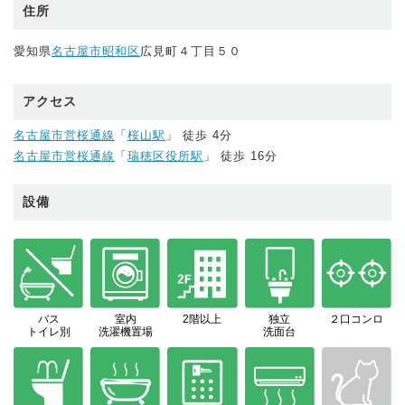
住所
愛知県
名古屋市昭和区
広見町４丁目５０
アクセス
名古屋市営桜通線
「
桜山駅
」 徒歩 4分
名古屋市営桜通線
「
瑞穂区役所駅
」 徒歩 16分
設備
バス
室内
2階以上
独立
２口コンロ
トイレ別
洗濯機置場
洗面台