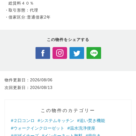
総賃料４０％
取引形態：代理
借家区分:普通借家2年
この物件を
シェアする
物件更新日：
2026/08/06
次回更新日：
2026/08/13
この物件のカテゴリー
#２口コンロ
#システムキッチン
#追い焚き機能
#ウォークインクローゼット
#温水洗浄便座
#デザイナーズ
#インターネット無料
#南向き