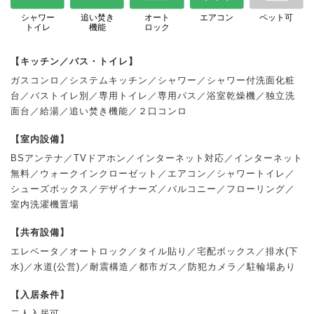
シャワー
追い焚き
オート
エアコン
ペット可
トイレ
機能
ロック
【キッチン／バス・トイレ】
ガスコンロ／システムキッチン／シャワー／シャワー付洗面化粧
台／バストイレ別／専用トイレ／専用バス／浴室乾燥機／独立洗
面台／給湯／追い焚き機能／２口コンロ
【室内設備】
BSアンテナ／TVドアホン／インターネット対応／インターネット
無料／ウォークインクローゼット／エアコン／シャワートイレ／
シューズボックス／デザイナーズ／バルコニー／フローリング／
室内洗濯機置場
【共有設備】
エレベータ／オートロック／タイル貼り／宅配ボックス／排水(下
水)／水道(公営)／耐震構造／都市ガス／防犯カメラ／駐輪場あり
【入居条件】
二人入居可