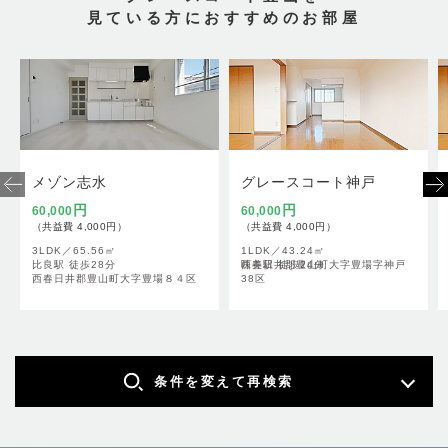
見ている方におすすめのお部屋
メゾン志水
グレースコート神戸
円
円
60,000
60,000
（共益費 4,000円）
（共益費 4,000円）
3LDK／
65.56㎡
1LDK／
43.24㎡
比良駅 徒歩28分
西春日井郡豊山町大字豊場字神戸
味美駅 徒歩24分
西春日井郡豊山町大字豊場８４区
38区
条件を変えて再検索