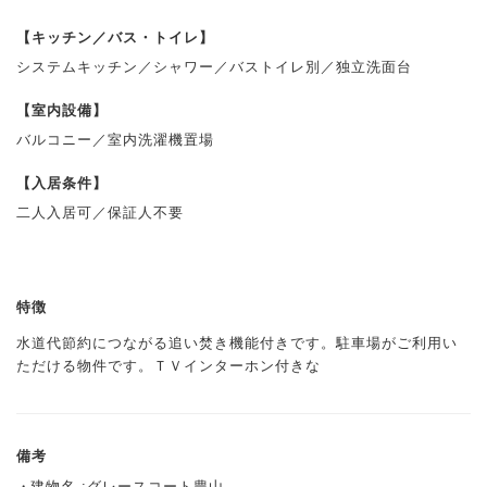
【キッチン／バス・トイレ】
システムキッチン／シャワー／バストイレ別／独立洗面台
【室内設備】
バルコニー／室内洗濯機置場
【入居条件】
二人入居可／保証人不要
特徴
水道代節約につながる追い焚き機能付きです。駐車場がご利用い
ただける物件です。ＴＶインターホン付きな
備考
建物名 :グレースコート豊山