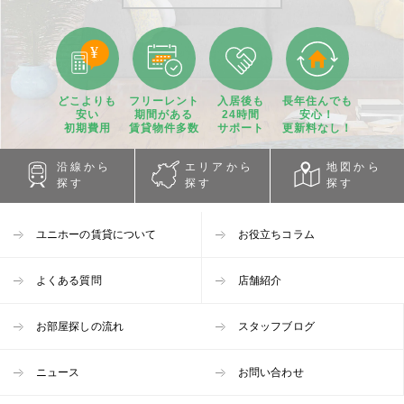
どこよりも
フリーレント
入居後も
長年住んでも
安い
期間
がある
24時間
安心！
初期費用
賃貸物件
多数
サポート
更新料なし！
沿線から
エリアから
地図から
探す
探す
探す
ユニホーの賃貸について
お役立ちコラム
よくある質問
店舗紹介
お部屋探しの流れ
スタッフブログ
ニュース
お問い合わせ