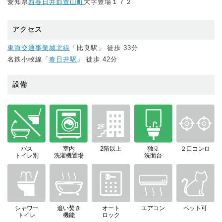
愛知県
西春日井郡豊山町
大字豊場１７２
アクセス
東海交通事業城北線
「比良駅」 徒歩 33分
名鉄小牧線「
春日井駅
」 徒歩 42分
設備
バス
室内
2階以上
独立
２口コンロ
トイレ別
洗濯機置場
洗面台
シャワー
追い焚き
オート
エアコン
ペット可
トイレ
機能
ロック