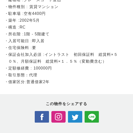
物件種別 : 賃貸マンション
駐車場 :空有4400円
築年 :2002年5月
構造 :RC
所在階 :1階 - 5階建て
入居可能日 :即入居
住宅保険料 :要
保証会社加入必須 :イントラスト 初回保証料 総賃料×５
０％、月額保証料 総賃料×１．５％（変動費含む）
定額修繕費 : 100000円
取引形態：代理
借家区分:普通借家2年
この物件を
シェアする