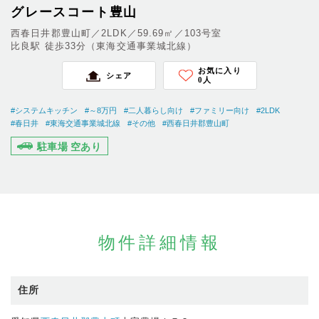
グレースコート豊山
西春日井郡豊山町／2LDK／59.69㎡／103号室
比良駅 徒歩33分（東海交通事業城北線）
お気に入り
シェア
0
人
#システムキッチン
#～8万円
#二人暮らし向け
#ファミリー向け
#2LDK
#春日井
#東海交通事業城北線
#その他
#西春日井郡豊山町
駐車場 空あり
物件詳細情報
住所