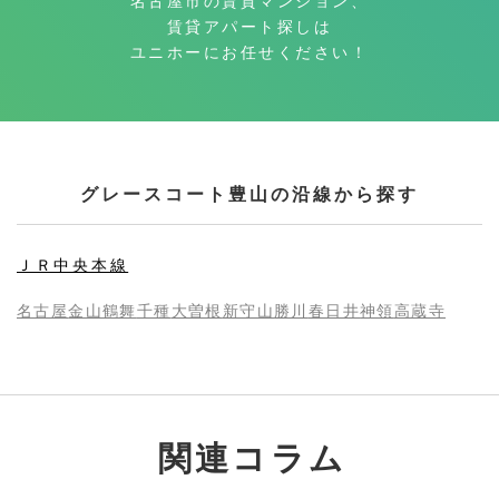
名古屋市の賃貸マンション、
賃貸アパート探しは
ユニホーにお任せください！
グレースコート豊山の沿線から探す
ＪＲ中央本線
名古屋
金山
鶴舞
千種
大曽根
新守山
勝川
春日井
神領
高蔵寺
関連コラム