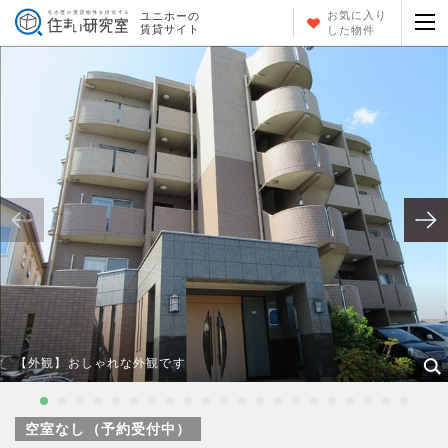
お気に入り
ユニホーの
賃貸サイト
した物件
【外観】おしゃれな外観です
空室なし（予約受付中）