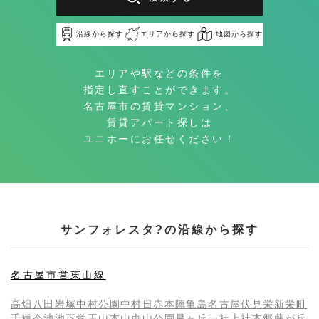
沿線から探す
エリアから探す
地図から探す
エリアや駅などの条件を
指定し直すことができます。
名古屋市の賃貸マンション、
賃貸アパート探しは
ユニホーにお任せください！
サンフォレスタ?の沿線から探す
名古屋市営東山線
高畑
八田
岩塚
中村公園
中村日赤
本陣
亀島
名古屋
伏見
栄
新栄町
千種
今池
池下
覚王山
本山
東山公園
星ヶ丘
一社
上社
本郷
藤が丘