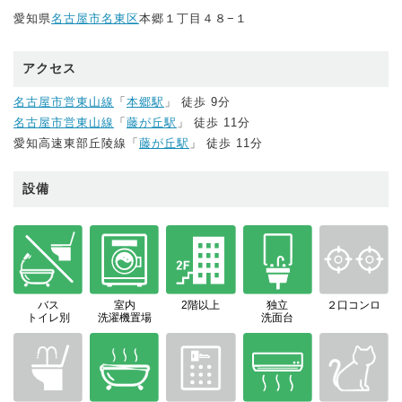
愛知県
名古屋市名東区
本郷１丁目４８−１
アクセス
名古屋市営東山線
「
本郷駅
」 徒歩 9分
名古屋市営東山線
「
藤が丘駅
」 徒歩 11分
愛知高速東部丘陵線「
藤が丘駅
」 徒歩 11分
設備
バス
室内
2階以上
独立
２口コンロ
トイレ別
洗濯機置場
洗面台