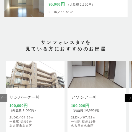
円
95,000
（共益費 2,500円）
2LDK／
56.51㎡
サンフォレスタ?を
見ている方におすすめのお部屋
サンパーク一社
アソシア一社
円
円
100,000
100,000
（共益費 7,000円）
（共益費 10,000円）
2LDK／
64.20㎡
2LDK／
67.52㎡
一社駅 徒歩7分
一社駅 徒歩11分
名古屋市名東区
名古屋市名東区