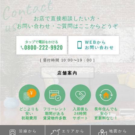
お店で直接相談したい方・
お問い合わせ・ご質問はここからどうぞ
タップで電話をかける
WEBから
お問い合わせ
[ 受付時間 10:00〜19：00 ]
店舗案内
どこよりも
フリーレント
入居後も
長年住んでも
安い
期間
がある
24時間
安心！
初期費用
賃貸物件
多数
サポート
更新料なし！
沿線から
エリアから
地図から