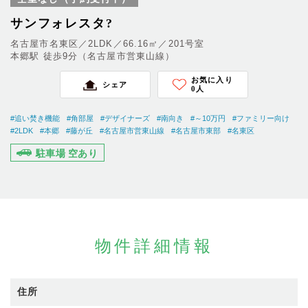
サンフォレスタ?
名古屋市名東区／2LDK／66.16㎡／201号室
本郷駅 徒歩9分（名古屋市営東山線）
お気に入り
シェア
0
人
#追い焚き機能
#角部屋
#デザイナーズ
#南向き
#～10万円
#ファミリー向け
#2LDK
#本郷
#藤が丘
#名古屋市営東山線
#名古屋市東部
#名東区
駐車場 空あり
物件詳細情報
住所