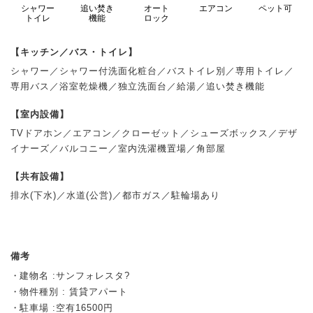
シャワー
追い焚き
オート
エアコン
ペット可
トイレ
機能
ロック
【キッチン／バス・トイレ】
シャワー／シャワー付洗面化粧台／バストイレ別／専用トイレ／
専用バス／浴室乾燥機／独立洗面台／給湯／追い焚き機能
【室内設備】
TVドアホン／エアコン／クローゼット／シューズボックス／デザ
イナーズ／バルコニー／室内洗濯機置場／角部屋
【共有設備】
排水(下水)／水道(公営)／都市ガス／駐輪場あり
備考
建物名 :サンフォレスタ?
物件種別 : 賃貸アパート
駐車場 :空有16500円