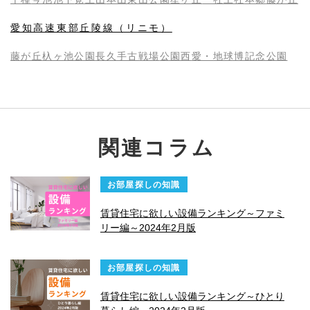
愛知高速東部丘陵線（リニモ）
藤が丘
杁ヶ池公園
長久手古戦場
公園西
愛・地球博記念公園
関連コラム
お部屋探しの知識
賃貸住宅に欲しい設備ランキング～ファミ
リー編～2024年2月版
お部屋探しの知識
賃貸住宅に欲しい設備ランキング～ひとり