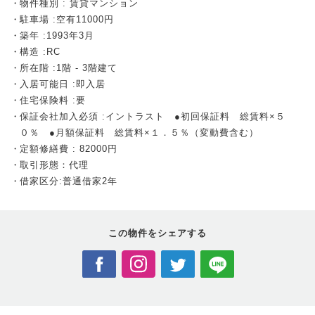
物件種別 : 賃貸マンション
駐車場 :空有11000円
築年 :1993年3月
構造 :RC
所在階 :1階 - 3階建て
入居可能日 :即入居
住宅保険料 :要
保証会社加入必須 :イントラスト ●初回保証料 総賃料×５
０％ ●月額保証料 総賃料×１．５％（変動費含む）
定額修繕費 : 82000円
取引形態：代理
借家区分:普通借家2年
この物件を
シェアする