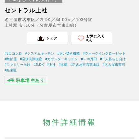
セントラル上社
名古屋市名東区／2LDK／64.00㎡／103号室
上社駅 徒歩8分（名古屋市営東山線）
お気に入り
シェア
0
人
#3口コンロ
#システムキッチン
#追い焚き機能
#ウォークインクローゼット
#角部屋
#温水洗浄便座
#カウンターキッチン
#～10万円
#二人暮らし向け
#ファミリー向け
#2LDK
#上社
#本郷
#名古屋市営東山線
#名古屋市東部
#名東区
駐車場 空あり
物件詳細情報