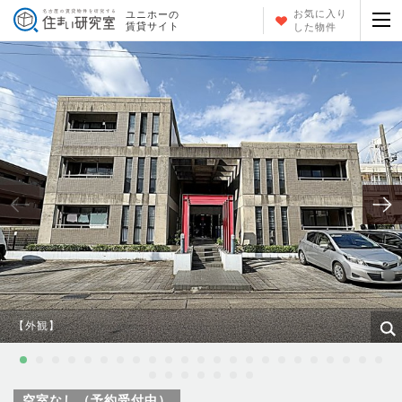
お気に入り
ユニホーの
賃貸サイト
した物件
【外観】
空室なし（予約受付中）