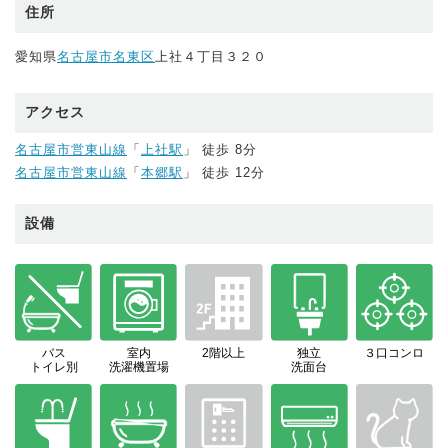
住所
愛知県
名古屋市名東区
上社４丁目３２０
アクセス
名古屋市営東山線
「
上社駅
」 徒歩 8分
名古屋市営東山線
「
本郷駅
」 徒歩 12分
設備
バス
室内
2階以上
独立
３口コンロ
トイレ別
洗濯機置場
洗面台