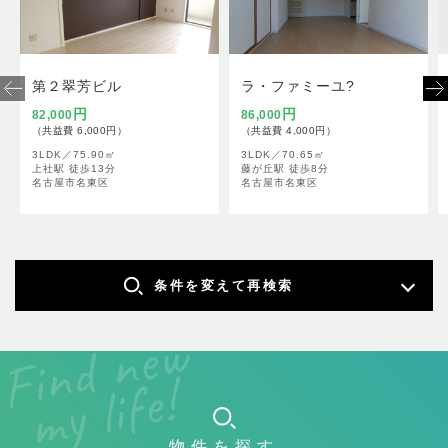
第２翠芳ビル
ラ・ファミーユ?
円
円
82,000
86,000
（共益費 6,000円）
（共益費 4,000円）
3LDK／
75.90㎡
3LDK／
70.65㎡
上社駅 徒歩13分
藤が丘駅 徒歩8分
名古屋市名東区
名古屋市名東区
条件を変えて再検索
物件を探す