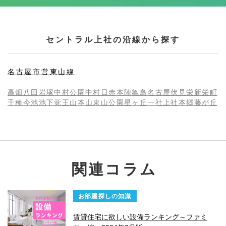
セントラル上社の沿線から探す
名古屋市営東山線
高畑
八田
岩塚
中村公園
中村日赤
本陣
亀島
名古屋
伏見
栄
新栄町
千種
今池
池下
覚王山
本山
東山公園
星ヶ丘
一社
上社
本郷
藤が丘
関連コラム
お部屋探しの知識
賃貸住宅に欲しい設備ランキング～ファミ