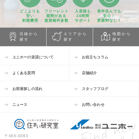
どこよりも
フリーレント
入居後も
長年住んでも
安い
期間
がある
24時間
安心！
初期費用
賃貸物件
多数
サポート
更新料なし！
沿線から
エリアから
地図から
探す
探す
探す
ユニホーの賃貸について
お役立ちコラム
よくある質問
店舗紹介
お部屋探しの流れ
スタッフブログ
ニュース
お問い合わせ
〒465-0093