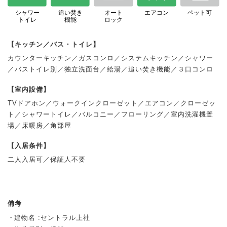
シャワー
追い焚き
オート
エアコン
ペット可
トイレ
機能
ロック
【キッチン／バス・トイレ】
カウンターキッチン／ガスコンロ／システムキッチン／シャワー
／バストイレ別／独立洗面台／給湯／追い焚き機能／３口コンロ
【室内設備】
TVドアホン／ウォークインクローゼット／エアコン／クローゼッ
ト／シャワートイレ／バルコニー／フローリング／室内洗濯機置
場／床暖房／角部屋
【入居条件】
二人入居可／保証人不要
備考
建物名 :セントラル上社