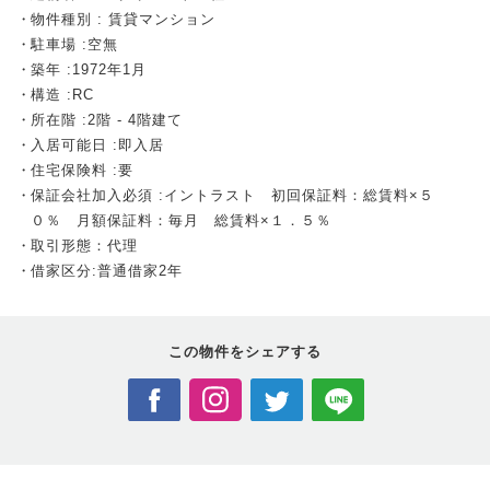
物件種別 : 賃貸マンション
駐車場 :空無
築年 :1972年1月
構造 :RC
所在階 :2階 - 4階建て
入居可能日 :即入居
住宅保険料 :要
保証会社加入必須 :イントラスト 初回保証料：総賃料×５
０％ 月額保証料：毎月 総賃料×１．５％
取引形態：代理
借家区分:普通借家2年
この物件を
シェアする