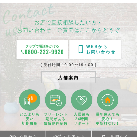
お店で直接相談したい方・
お問い合わせ・ご質問はここからどうぞ
タップで電話をかける
WEBから
お問い合わせ
[ 受付時間 10:00〜19：00 ]
店舗案内
どこよりも
フリーレント
入居後も
長年住んでも
安い
期間
がある
24時間
安心！
初期費用
賃貸物件
多数
サポート
更新料なし！
沿線から
エリアから
地図から