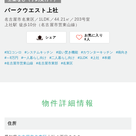
パークウエスト上社
名古屋市名東区／1LDK／44.21㎡／203号室
上社駅 徒歩10分（名古屋市営東山線）
お気に入り
シェア
0
人
#3口コンロ
#システムキッチン
#追い焚き機能
#カウンターキッチン
#南向き
#～8万円
#一人暮らし向け
#二人暮らし向け
#1LDK
#上社
#本郷
#名古屋市営東山線
#名古屋市東部
#名東区
物件詳細情報
住所