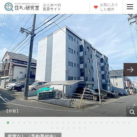
お気に入り
ユニホーの
賃貸サイト
した物件
【外観】
空室なし（予約受付中）