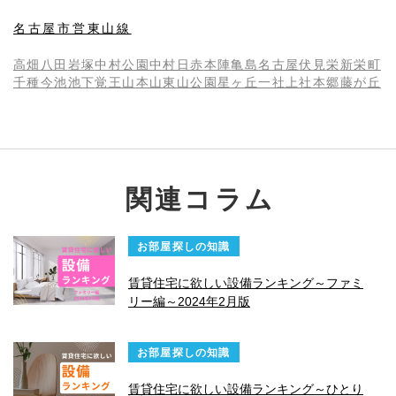
名古屋市営東山線
高畑
八田
岩塚
中村公園
中村日赤
本陣
亀島
名古屋
伏見
栄
新栄町
千種
今池
池下
覚王山
本山
東山公園
星ヶ丘
一社
上社
本郷
藤が丘
関連コラム
お部屋探しの知識
賃貸住宅に欲しい設備ランキング～ファミ
リー編～2024年2月版
お部屋探しの知識
賃貸住宅に欲しい設備ランキング～ひとり