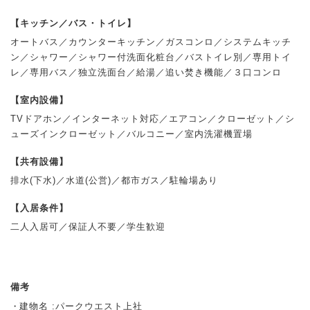
【キッチン／バス・トイレ】
オートバス／カウンターキッチン／ガスコンロ／システムキッチ
ン／シャワー／シャワー付洗面化粧台／バストイレ別／専用トイ
レ／専用バス／独立洗面台／給湯／追い焚き機能／３口コンロ
【室内設備】
TVドアホン／インターネット対応／エアコン／クローゼット／シ
ューズインクローゼット／バルコニー／室内洗濯機置場
【共有設備】
排水(下水)／水道(公営)／都市ガス／駐輪場あり
【入居条件】
二人入居可／保証人不要／学生歓迎
備考
建物名 :パークウエスト上社