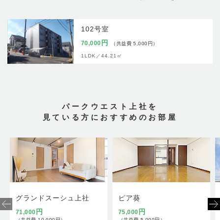
102号室
円
70,000
（共益費 5,000円）
1LDK／
44.21㎡
パークウエスト上社を
見ている方におすすめのお部屋
グランドスーシュ上社
ピア葵
円
円
71,000
75,000
（共益費 10,000円）
（共益費 5,000円）