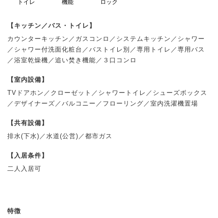
トイレ
機能
ロック
【キッチン／バス・トイレ】
カウンターキッチン／ガスコンロ／システムキッチン／シャワー
／シャワー付洗面化粧台／バストイレ別／専用トイレ／専用バス
／浴室乾燥機／追い焚き機能／３口コンロ
【室内設備】
TVドアホン／クローゼット／シャワートイレ／シューズボックス
／デザイナーズ／バルコニー／フローリング／室内洗濯機置場
【共有設備】
排水(下水)／水道(公営)／都市ガス
【入居条件】
二人入居可
特徴