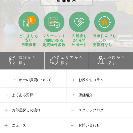
どこよりも
フリーレント
入居後も
長年住んでも
安い
期間
がある
24時間
安心！
初期費用
賃貸物件
多数
サポート
更新料なし！
沿線から
エリアから
地図から
探す
探す
探す
ユニホーの賃貸について
お役立ちコラム
よくある質問
店舗紹介
お部屋探しの流れ
スタッフブログ
ニュース
お問い合わせ