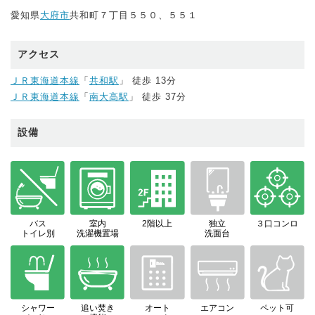
愛知県
大府市
共和町７丁目５５０、５５１
アクセス
ＪＲ東海道本線
「
共和駅
」 徒歩 13分
ＪＲ東海道本線
「
南大高駅
」 徒歩 37分
設備
バス
室内
2階以上
独立
３口コンロ
トイレ別
洗濯機置場
洗面台
シャワー
追い焚き
オート
エアコン
ペット可