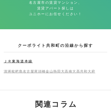
名古屋市の賃貸マンション、
賃貸アパート探しは
ユニホーにお任せください！
クーボライト共和町の沿線から探す
ＪＲ東海道本線
清洲
枇杷島
名古屋
尾頭橋
金山
熱田
大高
南大高
共和
大府
関連コラム