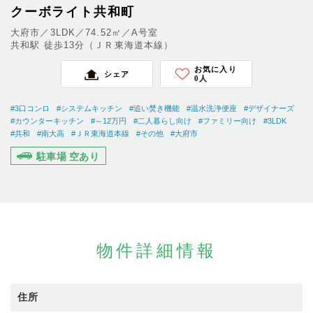
クーボライト共和町
大府市／3LDK／74.52㎡／A号室
共和駅 徒歩13分（ＪＲ東海道本線）
お気に入り
シェア
0
人
#3口コンロ
#システムキッチン
#追い焚き機能
#温水洗浄便座
#デザイナーズ
#カウンターキッチン
#～12万円
#二人暮らし向け
#ファミリー向け
#3LDK
#共和
#南大高
#ＪＲ東海道本線
#その他
#大府市
駐車場 空あり
物件詳細情報
住所