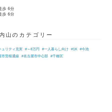
徒歩 6分
徒歩 6分
通内山のカテゴリー
キュリティ充実
#～8万円
#一人暮らし向け
#1K
#今池
屋市営桜通線
#名古屋市中心部
#千種区