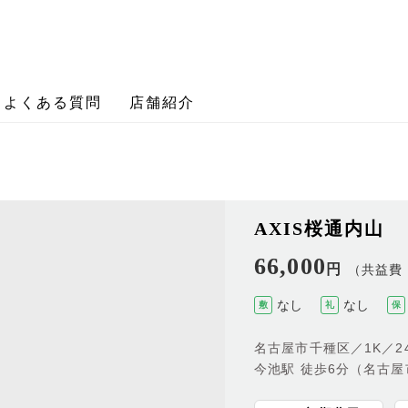
よくある質問
店舗紹介
AXIS桜通内山
66,000
円
（共益費 
なし
なし
敷
礼
保
名古屋市千種区／1K／24
今池駅 徒歩6分（名古