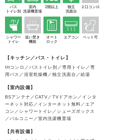
バス
室内
2階以上
独立
２口コンロ
トイレ別
洗濯機置場
洗面台
シャワー
追い焚き
オート
エアコン
ペット可
トイレ
機能
ロック
【キッチン／バス・トイレ】
IHコンロ／バストイレ別／専用トイレ／専
用バス／浴室乾燥機／独立洗面台／給湯
【室内設備】
BSアンテナ／CATV／TVドアホン／インタ
ーネット対応／インターネット無料／エア
コン／シャワートイレ／シューズボックス
／バルコニー／室内洗濯機置場
【共有設備】