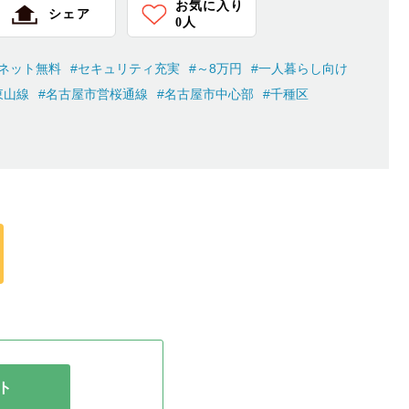
お気に入り
シェア
0
人
ネット無料
#セキュリティ充実
#～8万円
#一人暮らし向け
東山線
#名古屋市営桜通線
#名古屋市中心部
#千種区
ト