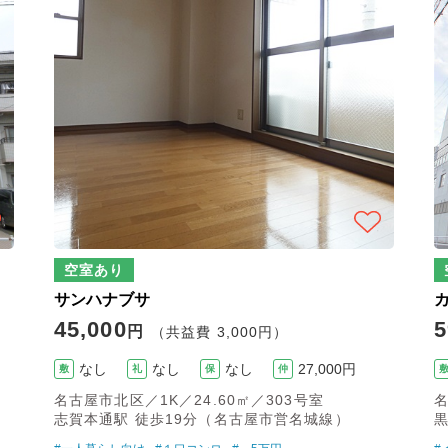
空室あり
サンハナブサ
45,000
5
円
（共益費 3,000円）
なし
なし
なし
27,000円
敷
礼
保
仲
名古屋市北区／1K／24.60㎡／303号室
名
志賀本通駅 徒歩19分（名古屋市営名城線）