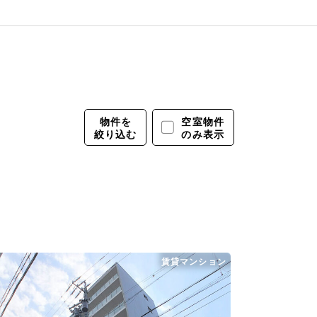
物件を
保存条件で
空室物件
絞り込む
探す
のみ表示
賃貸マンション