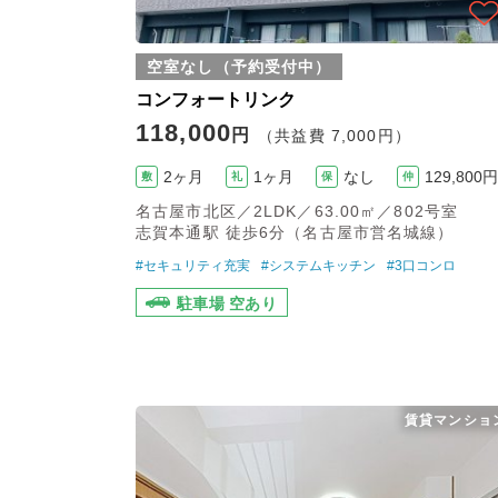
空室なし（予約受付中）
コンフォートリンク
118,000
円
（共益費 7,000円）
2ヶ月
1ヶ月
なし
129,800円
敷
礼
保
仲
名古屋市北区／2LDK／63.00㎡／802号室
志賀本通駅 徒歩6分（名古屋市営名城線）
#セキュリティ充実
#システムキッチン
#3口コンロ
駐車場 空あり
賃貸マンショ