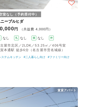
空室なし（予約受付中）
ユニーブルヒダ
0,000
円
（共益費 4,000円）
なし
なし
なし
敷
礼
保
仲
古屋市北区／2LDK／53.25㎡／406号室
志賀本通駅 徒歩6分（名古屋市営名城線）
システムキッチン
#二人暮らし向け
#ファミリー向け
賃貸アパート