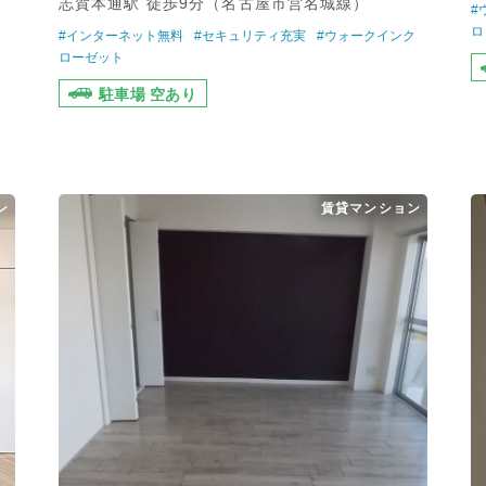
志賀本通駅 徒歩9分（名古屋市営名城線）
#
ロ
#インターネット無料
#セキュリティ充実
#ウォークインク
ローゼット
駐車場 空あり
ン
賃貸マンション