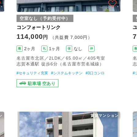
空室なし（予約受付中）
コンフォートリンク
114,000
7
円
（共益費 7,000円）
2ヶ月
1ヶ月
なし
敷
礼
保
仲
名古屋市北区／2LDK／65.00㎡／405号室
名
志賀本通駅 徒歩6分（名古屋市営名城線）
#セキュリティ充実
#システムキッチン
#3口コンロ
#
駐車場 空あり
ン
賃貸マンション