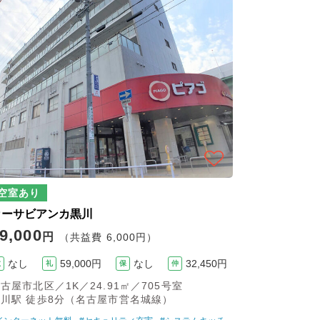
空室あり
カーサビアンカ黒川
9,000
円
（共益費 6,000円）
なし
59,000円
なし
32,450円
敷
礼
保
仲
古屋市北区／1K／24.91㎡／705号室
黒川駅 徒歩8分（名古屋市営名城線）