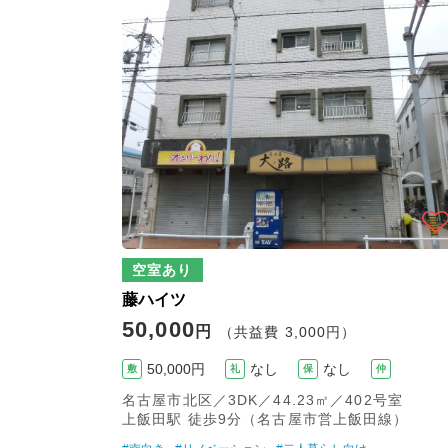
空室あり
藤ハイツ
50,000
円
（共益費 3,000円）
50,000円
なし
なし
敷
礼
保
仲
名古屋市北区／3DK／44.23㎡／402号室
上飯田駅 徒歩9分（名古屋市営上飯田線）