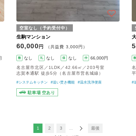
空室なし（予約受付中）
生駒マンション
60,000
5
円
（共益費 3,000円）
円
なし
なし
なし
66,000円
敷
礼
保
仲
名古屋市北区／1LDK／42.66㎡／203号室
名
志賀本通駅 徒歩5分（名古屋市営名城線）
#システムキッチン
#追い焚き機能
#温水洗浄便座
#
駐車場 空あり
1
2
3
...
最後