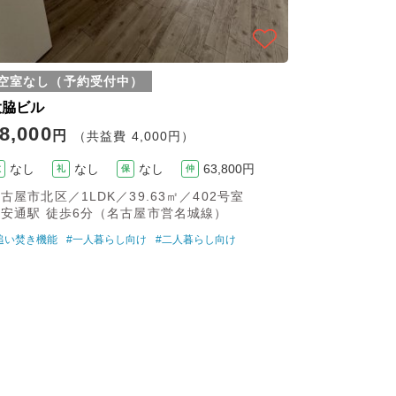
空室なし（予約受付中）
大脇ビル
8,000
円
（共益費 4,000円）
なし
なし
なし
63,800円
敷
礼
保
仲
古屋市北区／1LDK／39.63㎡／402号室
平安通駅 徒歩6分（名古屋市営名城線）
追い焚き機能
#一人暮らし向け
#二人暮らし向け