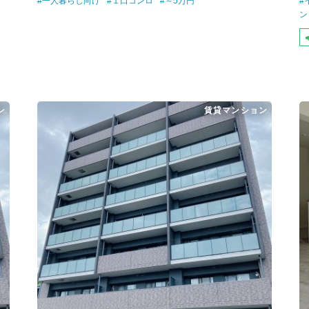
#一人暮らし向け
#１口コンロ
#～5万円
#
ン
ン
賃貸マンション