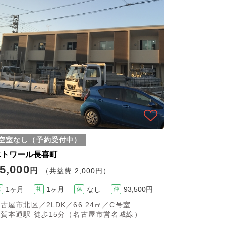
空室なし（予約受付中）
エトワール長喜町
5,000
円
（共益費 2,000円）
1ヶ月
1ヶ月
なし
93,500円
敷
礼
保
仲
古屋市北区／2LDK／66.24㎡／C号室
賀本通駅 徒歩15分（名古屋市営名城線）