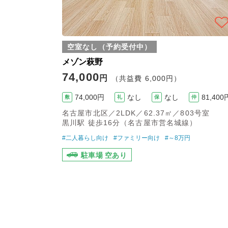
空室なし（予約受付中）
メゾン萩野
74,000
円
（共益費 6,000円）
74,000円
なし
なし
81,400
敷
礼
保
仲
名古屋市北区／2LDK／62.37㎡／803号室
黒川駅 徒歩16分（名古屋市営名城線）
#二人暮らし向け
#ファミリー向け
#～8万円
駐車場 空あり