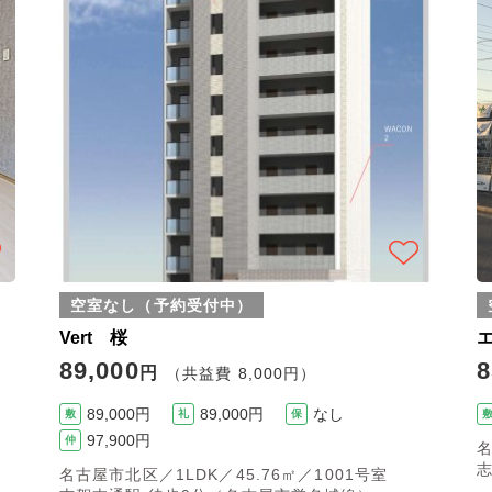
空室なし（予約受付中）
Vert 桜
89,000
8
円
（共益費 8,000円）
89,000円
89,000円
なし
敷
礼
保
97,900円
仲
名
志
名古屋市北区／1LDK／45.76㎡／1001号室