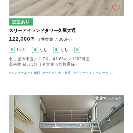
空室あり
スリーアイランドタワー久屋大通
122,000
円
（共益費 7,000円）
1ヶ月
なし
なし
敷
礼
保
仲
名古屋市東区／1LDK／41.65㎡／1202号室
高岳駅 徒歩3分（名古屋市営桜通線）
#インターネット無料
#セキュリティ充実
#ウォークインクローゼット
賃貸マンション