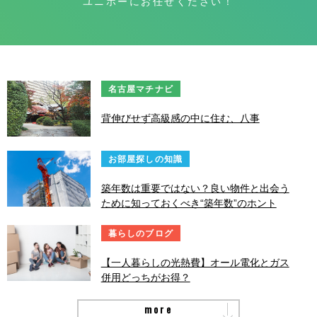
ユニホーにお任せください！
名古屋マチナビ
背伸びせず高級感の中に住む、八事
お部屋探しの知識
築年数は重要ではない？良い物件と出会う
ために知っておくべき“築年数”のホント
暮らしのブログ
【一人暮らしの光熱費】オール電化とガス
併用どっちがお得？
more