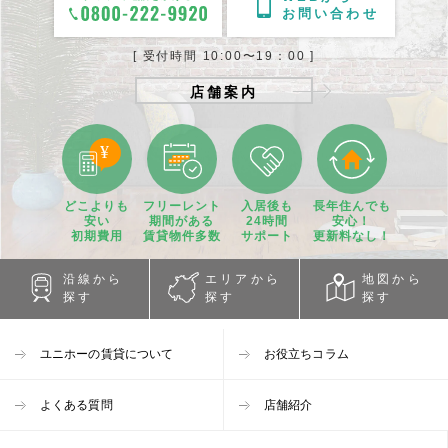
お問い合わせ
[ 受付時間 10:00〜19：00 ]
店舗案内
どこよりも
フリーレント
入居後も
長年住んでも
安い
期間
がある
24時間
安心！
初期費用
賃貸物件
多数
サポート
更新料なし！
沿線から
エリアから
地図から
探す
探す
探す
ユニホーの賃貸について
お役立ちコラム
よくある質問
店舗紹介