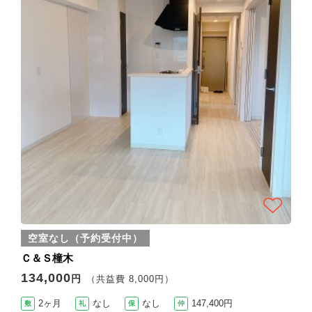
空室なし（予約受付中）
Ｃ＆Ｓ橦木
134,000
円
（共益費 8,000円）
2ヶ月
なし
なし
147,400円
敷
礼
保
仲