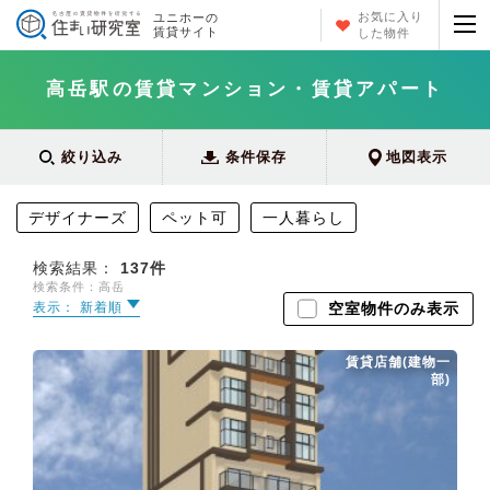
お気に入り
ユニホーの
賃貸サイト
した物件
高岳駅の賃貸マンション・賃貸アパート
絞り込み
条件保存
地図表示
デザイナーズ
ペット可
一人暮らし
検索結果：
137
件
検索条件：高岳
表示： 新着順
空室物件のみ表示
賃貸店舗(建物一
部)