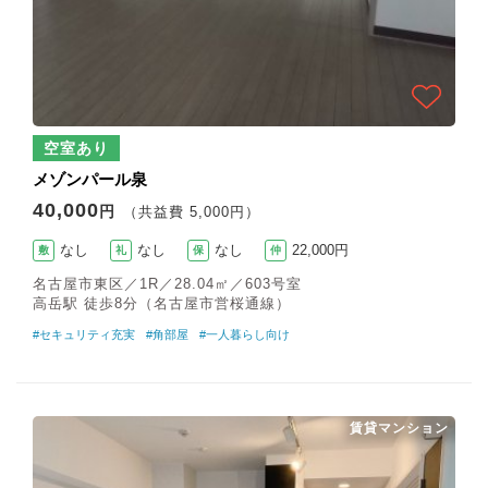
空室あり
メゾンパール泉
40,000
円
（共益費 5,000円）
なし
なし
なし
22,000円
敷
礼
保
仲
名古屋市東区／1R／28.04㎡／603号室
高岳駅 徒歩8分（名古屋市営桜通線）
#セキュリティ充実
#角部屋
#一人暮らし向け
賃貸マンション