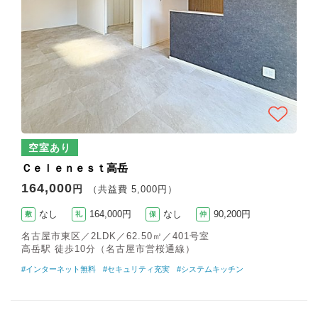
空室あり
Ｃｅｌｅｎｅｓｔ高岳
164,000
円
（共益費 5,000円）
なし
164,000円
なし
90,200円
敷
礼
保
仲
名古屋市東区／2LDK／62.50㎡／401号室
高岳駅 徒歩10分（名古屋市営桜通線）
#インターネット無料
#セキュリティ充実
#システムキッチン