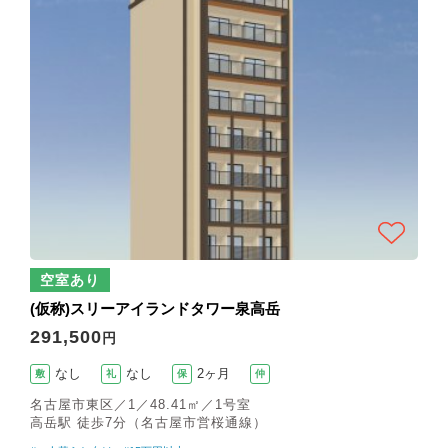
空室あり
(仮称)スリーアイランドタワー泉高岳
291,500
円
なし
なし
2ヶ月
敷
礼
保
仲
名古屋市東区／1／48.41㎡／1号室
高岳駅 徒歩7分（名古屋市営桜通線）