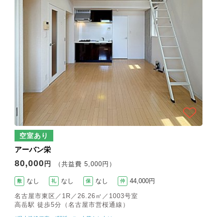
空室あり
アーバン栄
80,000
円
（共益費 5,000円）
なし
なし
なし
44,000円
敷
礼
保
仲
名古屋市東区／1R／26.26㎡／1003号室
高岳駅 徒歩5分（名古屋市営桜通線）