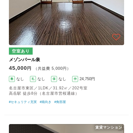
空室あり
メゾンパール泉
45,000
円
（共益費 5,000円）
なし
なし
なし
24,750円
敷
礼
保
仲
名古屋市東区／1LDK／31.92㎡／202号室
高岳駅 徒歩8分（名古屋市営桜通線）
#セキュリティ充実
#南向き
#角部屋
賃貸マンション