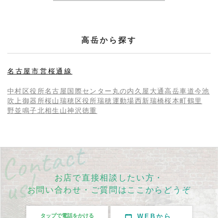
高岳から探す
名古屋市営桜通線
中村区役所
名古屋
国際センター
丸の内
久屋大通
高岳
車道
今池
吹上
御器所
桜山
瑞穂区役所
瑞穂運動場西
新瑞橋
桜本町
鶴里
野並
鳴子北
相生山
神沢
徳重
お店で直接相談したい方・
お問い合わせ・ご質問はここからどうぞ
タップで電話をかける
WEBから