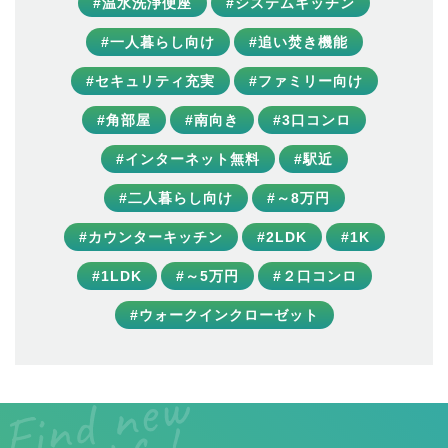
#温水洗浄便座
#システムキッチン
#一人暮らし向け
#追い焚き機能
#セキュリティ充実
#ファミリー向け
#角部屋
#南向き
#3口コンロ
#インターネット無料
#駅近
#二人暮らし向け
#～8万円
#カウンターキッチン
#2LDK
#1K
#1LDK
#～5万円
#２口コンロ
#ウォークインクローゼット