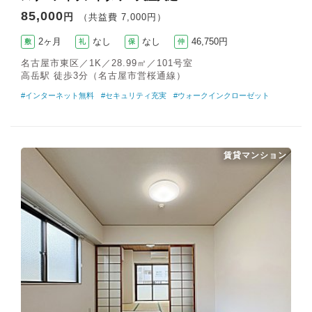
85,000
円
（共益費 7,000円）
2ヶ月
なし
なし
46,750円
敷
礼
保
仲
名古屋市東区／1K／28.99㎡／101号室
高岳駅 徒歩3分（名古屋市営桜通線）
#インターネット無料
#セキュリティ充実
#ウォークインクローゼット
賃貸マンション