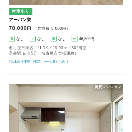
空室あり
アーバン栄
78,000
円
（共益費 5,000円）
なし
なし
なし
46,800円
敷
礼
保
仲
名古屋市東区／1LDK／26.93㎡／802号室
高岳駅 徒歩5分（名古屋市営桜通線）
#温水洗浄便座
#駅近
#一人暮らし向け
賃貸マンション