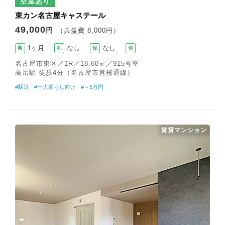
空室あり
東カン名古屋キャステール
49,000
円
（共益費 8,000円）
1ヶ月
なし
なし
敷
礼
保
仲
名古屋市東区／1R／18.60㎡／915号室
高岳駅 徒歩4分（名古屋市営桜通線）
#駅近
#一人暮らし向け
#～5万円
賃貸マンション