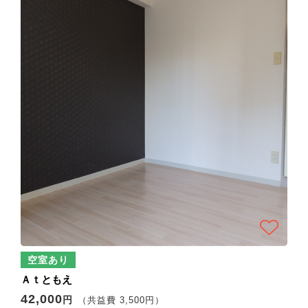
空室あり
Ａｔともえ
42,000
円
（共益費 3,500円）