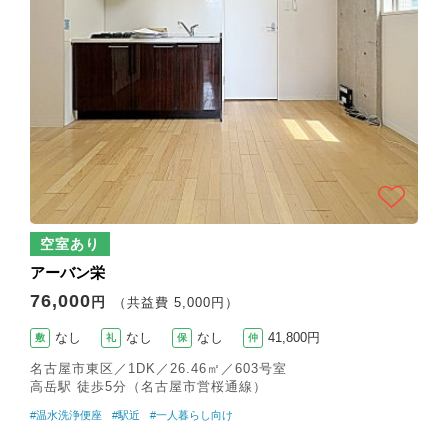
空室あり
アーバン栄
76,000
円
（共益費 5,000円）
なし
なし
なし
41,800円
敷
礼
保
仲
名古屋市東区／1DK／26.46㎡／603号室
高岳駅 徒歩5分（名古屋市営桜通線）
#温水洗浄便座
#駅近
#一人暮らし向け