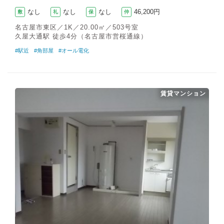
なし
なし
なし
46,200円
敷
礼
保
仲
名古屋市東区／1K／20.00㎡／503号室
久屋大通駅 徒歩4分（名古屋市営桜通線）
#駅近
#角部屋
#オール電化
賃貸マンション