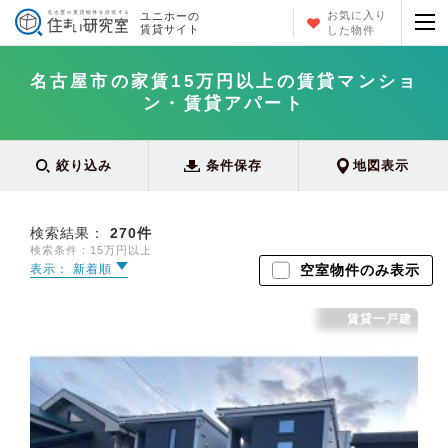
お気に入り
ユニホーの
賃貸サイト
した物件
名古屋市の家賃15万円以上の賃貸マンショ
ン・賃貸アパート
絞り込み
条件保存
地図表示
検索結果：
270
件
検索条件：15万円以上
表示： 新着順
空室物件のみ表示
賃貸一戸建