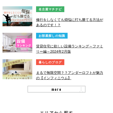
名古屋マチナビ
修行をしなくても煩悩に打ち勝てる方法が
あるのです！？
お部屋探しの知識
賃貸住宅に欲しい設備ランキング～ファミ
リー編～2024年2月版
暮らしのブログ
まるで無限空間？？アンダーロフトが魅力
の【インフィニウム】
more
エリアから探す