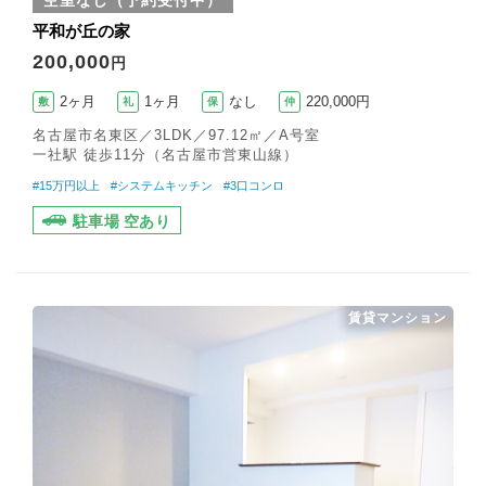
空室なし（予約受付中）
平和が丘の家
200,000
円
2ヶ月
1ヶ月
なし
220,000円
敷
礼
保
仲
名古屋市名東区／3LDK／97.12㎡／A号室
一社駅 徒歩11分（名古屋市営東山線）
#15万円以上
#システムキッチン
#3口コンロ
駐車場 空あり
賃貸マンション