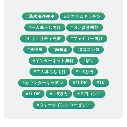
#温水洗浄便座
#システムキッチン
#一人暮らし向け
#追い焚き機能
#セキュリティ充実
#ファミリー向け
#角部屋
#南向き
#3口コンロ
#インターネット無料
#駅近
#二人暮らし向け
#～8万円
#カウンターキッチン
#2LDK
#1K
#1LDK
#～5万円
#２口コンロ
#ウォークインクローゼット