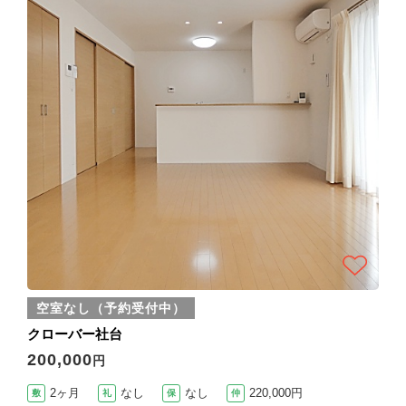
空室なし（予約受付中）
クローバー社台
200,000
円
2ヶ月
なし
なし
220,000円
敷
礼
保
仲