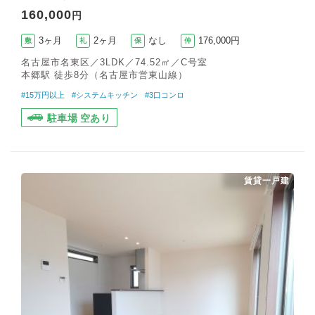
160,000
円
3ヶ月
2ヶ月
なし
176,000円
敷
礼
保
仲
名古屋市名東区／3LDK／74.52㎡／C号室
本郷駅 徒歩8分（名古屋市営東山線）
#15万円以上
#システムキッチン
#3口コンロ
駐車場 空あり
賃貸一戸建