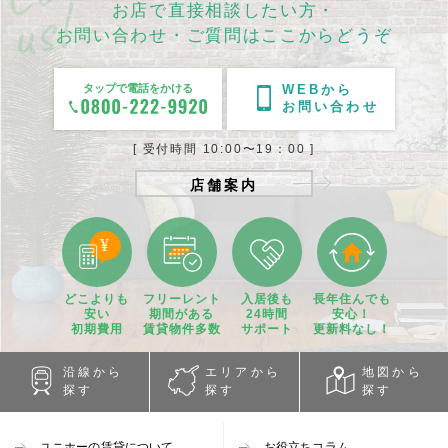
お店で直接相談したい方・
お問い合わせ・ご質問はここからどうぞ
タップで電話をかける
WEBから
お問い合わせ
[ 受付時間 10:00〜19：00 ]
店舗案内
どこよりも
フリーレント
入居後も
長年住んでも
安い
期間
がある
24時間
安心！
初期費用
賃貸物件
多数
サポート
更新料なし！
沿線から
エリアから
地図から
探す
探す
探す
ユニホーの賃貸について
お役立ちコラム