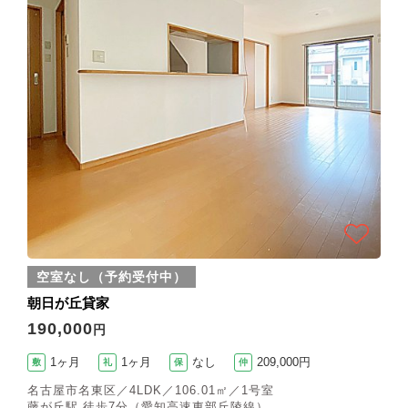
空室なし（予約受付中）
朝日が丘貸家
190,000
円
1ヶ月
1ヶ月
なし
209,000円
敷
礼
保
仲
名古屋市名東区／4LDK／106.01㎡／1号室
藤が丘駅 徒歩7分（愛知高速東部丘陵線）