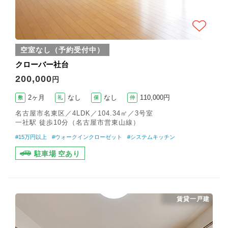
空室なし（予約受付中）
クローバー社台
200,000
円
2ヶ月
なし
なし
110,000円
敷
礼
保
仲
名古屋市名東区／4LDK／104.34㎡／3号室
一社駅 徒歩10分（名古屋市営東山線）
#15万円以上
#ウォークインクローゼット
#システムキッチン
駐車場 空あり
賃貸一戸建