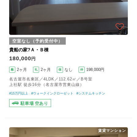
空室なし（予約受付中）
貴船の家?Ａ・Ｂ棟
180,000
円
2ヶ月
2ヶ月
なし
198,000円
敷
礼
保
仲
名古屋市名東区／4LDK／112.62㎡／B号室
上社駅 徒歩16分（名古屋市営東山線）
#15万円以上
#ウォークインクローゼット
#システムキッチン
駐車場 空あり
賃貸マンション