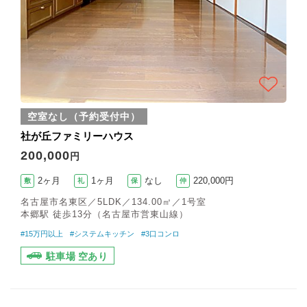
空室なし（予約受付中）
社が丘ファミリーハウス
200,000
円
2ヶ月
1ヶ月
なし
220,000円
敷
礼
保
仲
名古屋市名東区／5LDK／134.00㎡／1号室
本郷駅 徒歩13分（名古屋市営東山線）
#15万円以上
#システムキッチン
#3口コンロ
駐車場 空あり