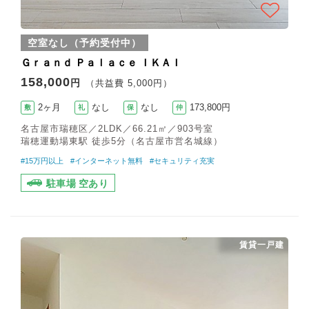
空室なし（予約受付中）
Ｇｒａｎｄ Ｐａｌａｃｅ ＩＫＡＩ
158,000
円
（共益費 5,000円）
2ヶ月
なし
なし
173,800円
敷
礼
保
仲
名古屋市瑞穂区／2LDK／66.21㎡／903号室
瑞穂運動場東駅 徒歩5分（名古屋市営名城線）
#15万円以上
#インターネット無料
#セキュリティ充実
駐車場 空あり
賃貸一戸建