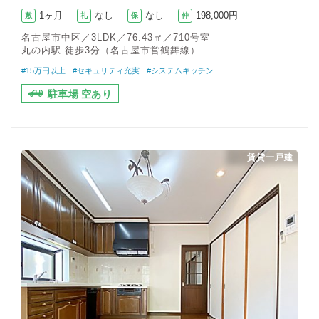
1ヶ月
なし
なし
198,000円
敷
礼
保
仲
名古屋市中区／3LDK／76.43㎡／710号室
丸の内駅 徒歩3分（名古屋市営鶴舞線）
#15万円以上
#セキュリティ充実
#システムキッチン
駐車場 空あり
賃貸一戸建