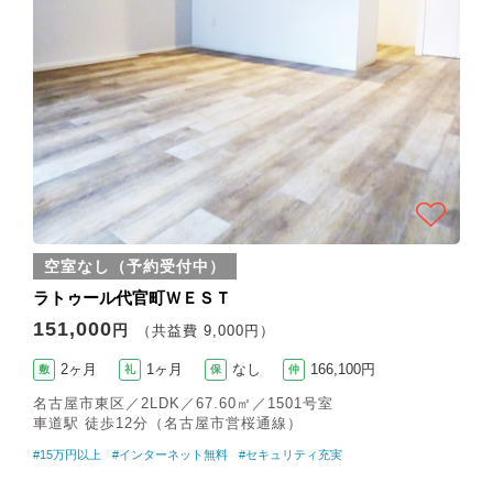
空室なし（予約受付中）
ラトゥール代官町ＷＥＳＴ
151,000
円
（共益費 9,000円）
2ヶ月
1ヶ月
なし
166,100円
敷
礼
保
仲
名古屋市東区／2LDK／67.60㎡／1501号室
車道駅 徒歩12分（名古屋市営桜通線）
#15万円以上
#インターネット無料
#セキュリティ充実