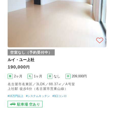
空室なし（予約受付中）
ルイ・ユー上社
190,000
円
2ヶ月
1ヶ月
なし
209,000円
敷
礼
保
仲
名古屋市名東区／3LDK／88.37㎡／A号室
上社駅 徒歩6分（名古屋市営東山線）
#15万円以上
#システムキッチン
#3口コンロ
駐車場 空あり