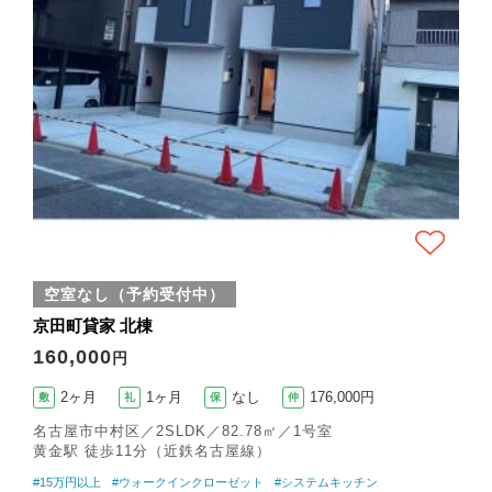
空室なし（予約受付中）
京田町貸家 北棟
160,000
円
2ヶ月
1ヶ月
なし
176,000円
敷
礼
保
仲
名古屋市中村区／2SLDK／82.78㎡／1号室
黄金駅 徒歩11分（近鉄名古屋線）
#15万円以上
#ウォークインクローゼット
#システムキッチン