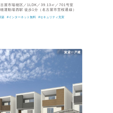
古屋市瑞穂区／1LDK／39.13㎡／701号室
瑞穂運動場西駅 徒歩1分（名古屋市営桜通線）
新築
#インターネット無料
#セキュリティ充実
賃貸一戸建