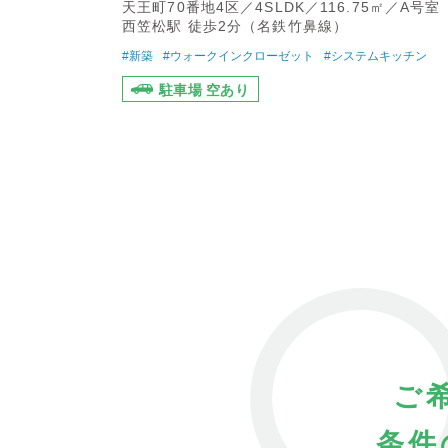
天王町70番地4区／4SLDK／116.75㎡／A号室
西笠松駅 徒歩2分（名鉄竹鼻線）
#新築
#ウォークインクローゼット
#システムキッチン
駐車場 空あり
ご
条件