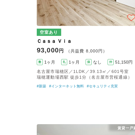
空室あり
Ｃａｓａ Ｖｉａ
93,000
円
（共益費 8,000円）
1ヶ月
1ヶ月
なし
51,150円
敷
礼
保
仲
名古屋市瑞穂区／1LDK／39.13㎡／601号室
瑞穂運動場西駅 徒歩1分（名古屋市営桜通線）
#新築
#インターネット無料
#セキュリティ充実
賃貸一戸