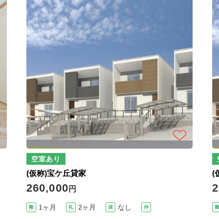
空室あり
(仮称)宝ケ丘貸家
(
260,000
2
円
1ヶ月
2ヶ月
なし
敷
礼
保
仲