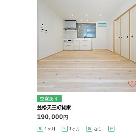
空室あり
笠松天王町貸家
190,000
円
1ヶ月
1ヶ月
なし
敷
礼
保
仲