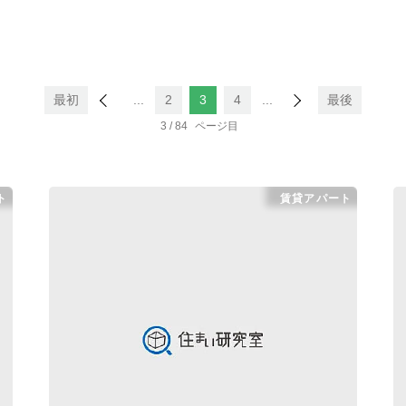
最初
...
2
3
4
...
最後
3 / 84
ト
賃貸アパート