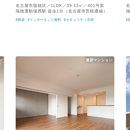
名古屋市瑞穂区／1LDK／39.13㎡／401号室
名
瑞穂運動場西駅 徒歩1分（名古屋市営桜通線）
#新築
#インターネット無料
#セキュリティ充実
#
ン
賃貸マンション