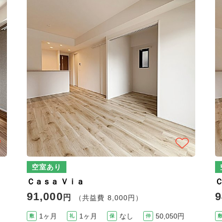
空室あり
Ｃａｓａ Ｖｉａ
91,000
9
円
（共益費 8,000円）
1ヶ月
1ヶ月
なし
50,050円
敷
礼
保
仲