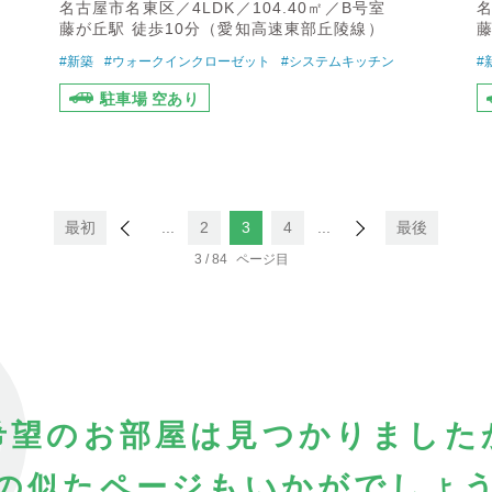
名古屋市名東区／4LDK／104.40㎡／B号室
名
藤が丘駅 徒歩10分（愛知高速東部丘陵線）
藤
#新築
#ウォークインクローゼット
#システムキッチン
#
駐車場 空あり
最初
...
2
3
4
...
最後
3 / 84
希望のお部屋は見つかりました
の似たページも
いかがでしょ