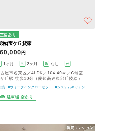
空室あり
仮称)宝ケ丘貸家
60,000
円
1ヶ月
2ヶ月
なし
敷
礼
保
仲
古屋市名東区／4LDK／104.40㎡／C号室
が丘駅 徒歩10分（愛知高速東部丘陵線）
新築
#ウォークインクローゼット
#システムキッチン
駐車場 空あり
賃貸マンション