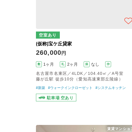
空室あり
(仮称)宝ケ丘貸家
260,000
円
1ヶ月
2ヶ月
なし
敷
礼
保
仲
名古屋市名東区／4LDK／104.40㎡／A号室
藤が丘駅 徒歩10分（愛知高速東部丘陵線）
#新築
#ウォークインクローゼット
#システムキッチン
駐車場 空あり
賃貸マンショ