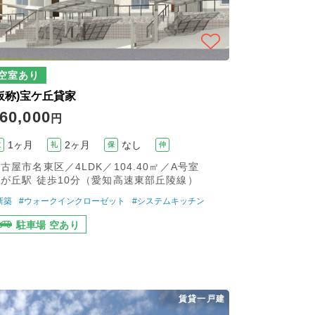
空室あり
仮称)宝ケ丘貸家
60,000
円
1ヶ月
2ヶ月
なし
敷
礼
保
仲
古屋市名東区／4LDK／104.40㎡／A号室
が丘駅 徒歩10分（愛知高速東部丘陵線）
新築
#ウォークインクローゼット
#システムキッチン
駐車場 空あり
賃貸一戸建