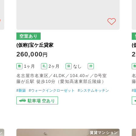
空室あり
(仮称)宝ケ丘貸家
(
260,000
2
円
1ヶ月
2ヶ月
なし
敷
礼
保
仲
名古屋市名東区／4LDK／104.40㎡／D号室
名
藤が丘駅 徒歩10分（愛知高速東部丘陵線）
藤
#新築
#ウォークインクローゼット
#システムキッチン
#
駐車場 空あり
ン
賃貸マンション