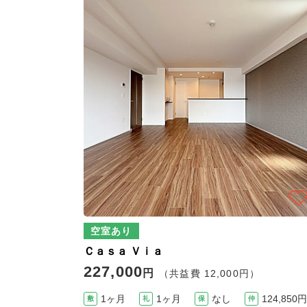
空室あり
Ｃａｓａ Ｖｉａ
227,000
円
（共益費 12,000円）
1ヶ月
1ヶ月
なし
124,850円
敷
礼
保
仲