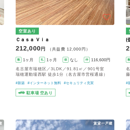
空室あり
Ｃａｓａ Ｖｉａ
(
212,000
2
円
（共益費 12,000円）
1ヶ月
1ヶ月
なし
116,600円
敷
礼
保
仲
名古屋市瑞穂区／3LDK／91.81㎡／901号室
名
瑞穂運動場西駅 徒歩1分（名古屋市営桜通線）
藤
#新築
#インターネット無料
#セキュリティ充実
#
駐車場 空あり
建
賃貸一戸建