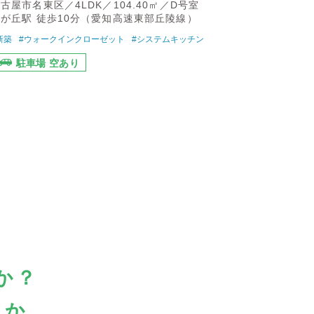
古屋市名東区／4LDK／104.40㎡／D号室
が丘駅 徒歩10分（愛知高速東部丘陵線）
新築
#ウォークインクローゼット
#システムキッチン
駐車場 空あり
か？
うか。