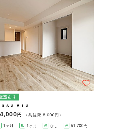
空室あり
Ｃａｓａ Ｖｉａ
4,000
円
（共益費 8,000円）
1ヶ月
1ヶ月
なし
51,700円
敷
礼
保
仲