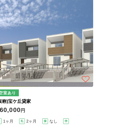
空室あり
仮称)宝ケ丘貸家
60,000
円
1ヶ月
2ヶ月
なし
敷
礼
保
仲