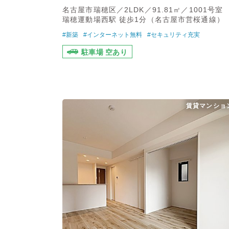
名古屋市瑞穂区／2LDK／91.81㎡／1001号室
瑞穂運動場西駅 徒歩1分（名古屋市営桜通線）
#新築
#インターネット無料
#セキュリティ充実
駐車場 空あり
賃貸マンショ