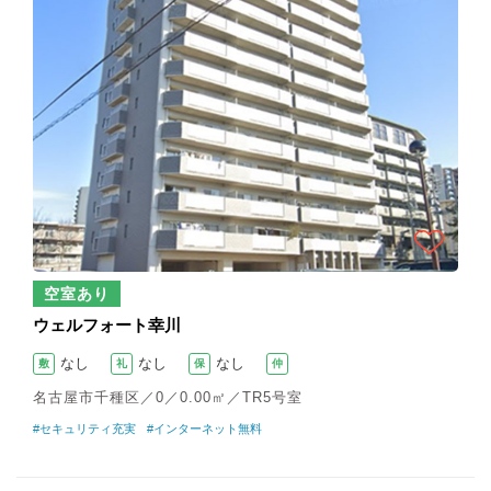
空室あり
ウェルフォート幸川
なし
なし
なし
敷
礼
保
仲
名古屋市千種区／0／0.00㎡／TR5号室
#セキュリティ充実
#インターネット無料