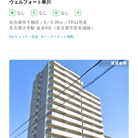
ウェルフォート幸川
なし
なし
なし
敷
礼
保
仲
名古屋市千種区／0／0.00㎡／TR11号室
名古屋大学駅 徒歩9分（名古屋市営名城線）
#セキュリティ充実
#インターネット無料
賃貸倉庫