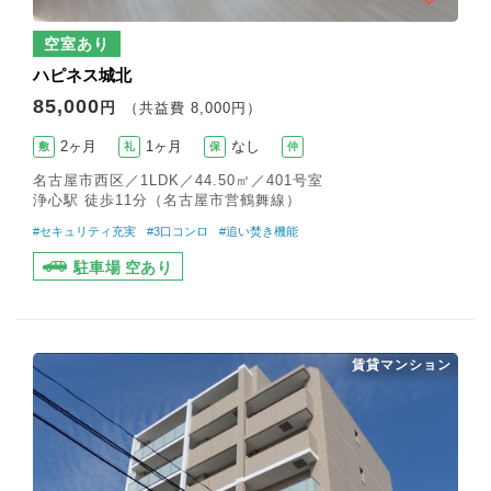
空室あり
ハピネス城北
85,000
円
（共益費 8,000円）
2ヶ月
1ヶ月
なし
敷
礼
保
仲
名古屋市西区／1LDK／44.50㎡／401号室
浄心駅 徒歩11分（名古屋市営鶴舞線）
#セキュリティ充実
#3口コンロ
#追い焚き機能
駐車場 空あり
賃貸マンション