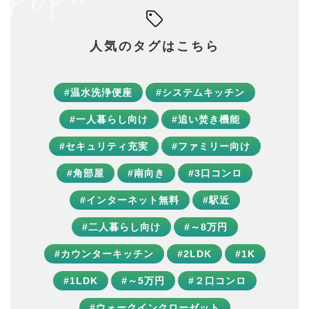
人気のタグはこちら
#温水洗浄便座
#システムキッチン
#一人暮らし向け
#追い焚き機能
#セキュリティ充実
#ファミリー向け
#角部屋
#南向き
#3口コンロ
#インターネット無料
#駅近
#二人暮らし向け
#～8万円
#カウンターキッチン
#2LDK
#1K
#1LDK
#～5万円
#２口コンロ
#ウォークインクローゼット