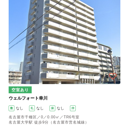
空室あり
ウェルフォート幸川
なし
なし
なし
敷
礼
保
仲
名古屋市千種区／0／0.00㎡／TR6号室
名古屋大学駅 徒歩9分（名古屋市営名城線）