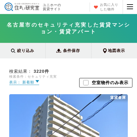
お気に入り
ユニホーの
賃貸サイト
した物件
名古屋市のセキュリティ充実した賃貸マンシ
ョン・賃貸アパート
絞り込み
条件保存
地図表示
検索結果：
3220
件
検索条件：セキュリティ充実
表示： 新着順
空室物件のみ表示
賃貸倉庫