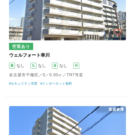
空室あり
ウェルフォート幸川
なし
なし
なし
敷
礼
保
仲
名古屋市千種区／0／0.00㎡／TR7号室
#セキュリティ充実
#インターネット無料
賃貸倉庫