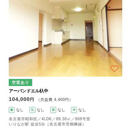
空室あり
アーバンドエル杁中
104,000
円
（共益費 4,400円）
なし
なし
なし
なし
敷
礼
保
仲
名古屋市昭和区／4LDK／88.30㎡／908号室
いりなか駅 徒歩5分（名古屋市営鶴舞線）