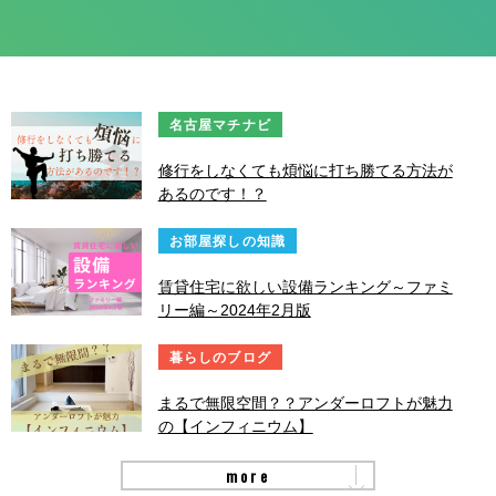
名古屋マチナビ
修行をしなくても煩悩に打ち勝てる方法が
あるのです！？
お部屋探しの知識
賃貸住宅に欲しい設備ランキング～ファミ
リー編～2024年2月版
暮らしのブログ
まるで無限空間？？アンダーロフトが魅力
の【インフィニウム】
more