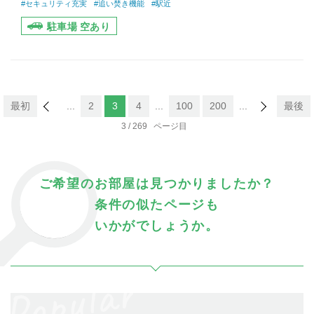
#セキュリティ充実
#追い焚き機能
#駅近
駐車場 空あり
最初
...
2
3
4
...
100
200
...
最後
3 / 269
ご希望のお部屋は見つかりましたか？
条件の似たページも
いかがでしょうか。