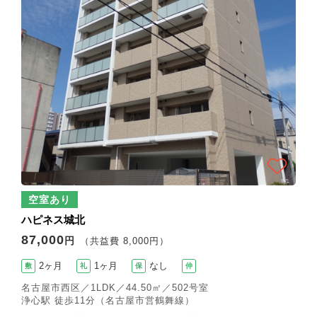
空室あり
ハピネス城北
87,000
円
（共益費 8,000円）
2ヶ月
1ヶ月
なし
敷
礼
保
仲
名古屋市西区／1LDK／44.50㎡／502号室
浄心駅 徒歩11分（名古屋市営鶴舞線）