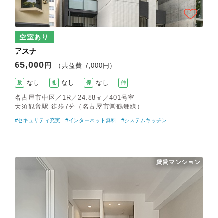
空室あり
アスナ
65,000
円
（共益費 7,000円）
なし
なし
なし
敷
礼
保
仲
名古屋市中区／1R／24.88㎡／401号室
大須観音駅 徒歩7分（名古屋市営鶴舞線）
#セキュリティ充実
#インターネット無料
#システムキッチン
賃貸マンション