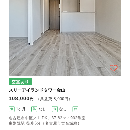
空室あり
スリーアイランドタワー金山
108,000
円
（共益費 8,000円）
1ヶ月
なし
なし
敷
礼
保
仲
名古屋市中区／1LDK／37.82㎡／902号室
東別院駅 徒歩5分（名古屋市営名城線）