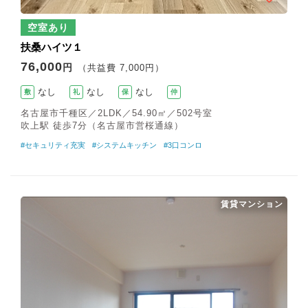
空室あり
扶桑ハイツ１
76,000
円
（共益費 7,000円）
なし
なし
なし
敷
礼
保
仲
名古屋市千種区／2LDK／54.90㎡／502号室
吹上駅 徒歩7分（名古屋市営桜通線）
#セキュリティ充実
#システムキッチン
#3口コンロ
賃貸マンション