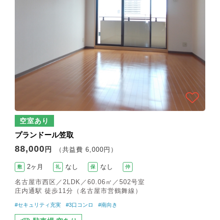
空室あり
プランドール笠取
88,000
円
（共益費 6,000円）
2ヶ月
なし
なし
敷
礼
保
仲
名古屋市西区／2LDK／60.06㎡／502号室
庄内通駅 徒歩11分（名古屋市営鶴舞線）
#セキュリティ充実
#3口コンロ
#南向き