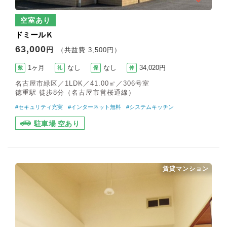
空室あり
ドミールＫ
63,000
円
（共益費 3,500円）
1ヶ月
なし
なし
34,020円
敷
礼
保
仲
名古屋市緑区／1LDK／41.00㎡／306号室
徳重駅 徒歩8分（名古屋市営桜通線）
#セキュリティ充実
#インターネット無料
#システムキッチン
駐車場 空あり
賃貸マンション