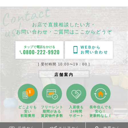
お店で直接相談したい方・
お問い合わせ・ご質問はここからどうぞ
タップで電話をかける
WEBから
お問い合わせ
[ 受付時間 10:00〜19：00 ]
店舗案内
どこよりも
フリーレント
入居後も
長年住んでも
安い
期間
がある
24時間
安心！
初期費用
賃貸物件
多数
サポート
更新料なし！
沿線から
エリアから
地図から