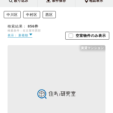
絞り込み
条件保存
地図表示
中川区
中村区
西区
検索結果：
856
件
検索条件：名古屋市西部
表示： 新着順
空室物件のみ表示
賃貸マンション