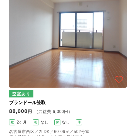
空室あり
プランドール笠取
88,000
円
（共益費 6,000円）
2ヶ月
なし
なし
敷
礼
保
仲
名古屋市西区／2LDK／60.06㎡／502号室