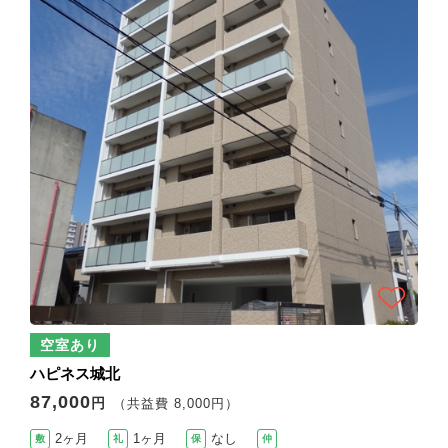
空室あり
ハピネス城北
87,000
円
（共益費 8,000円）
2ヶ月
1ヶ月
なし
敷
礼
保
仲