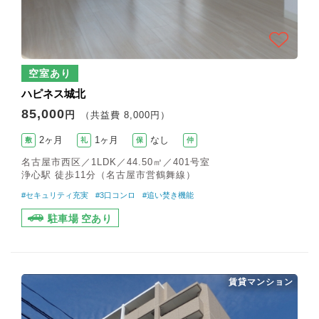
空室あり
ハピネス城北
85,000
円
（共益費 8,000円）
2ヶ月
1ヶ月
なし
敷
礼
保
仲
名古屋市西区／1LDK／44.50㎡／401号室
浄心駅 徒歩11分（名古屋市営鶴舞線）
#セキュリティ充実
#3口コンロ
#追い焚き機能
駐車場 空あり
賃貸マンション