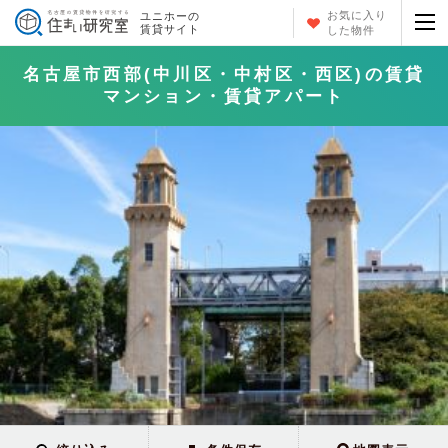
お気に入り
ユニホーの
賃貸サイト
した物件
名古屋市西部(中川区・中村区・西区)の賃貸
マンション・賃貸アパート