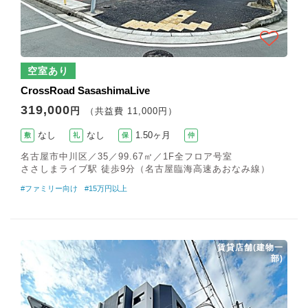
空室あり
CrossRoad SasashimaLive
319,000
円
（共益費 11,000円）
なし
なし
1.50ヶ月
敷
礼
保
仲
名古屋市中川区／35／99.67㎡／1F全フロア号室
ささしまライブ駅 徒歩9分（名古屋臨海高速あおなみ線）
#ファミリー向け
#15万円以上
賃貸店舗(建物一
部)