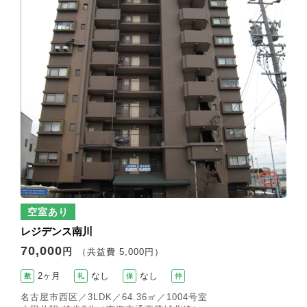
空室あり
レジデンス南川
70,000
円
（共益費 5,000円）
2ヶ月
なし
なし
敷
礼
保
仲
名古屋市西区／3LDK／64.36㎡／1004号室