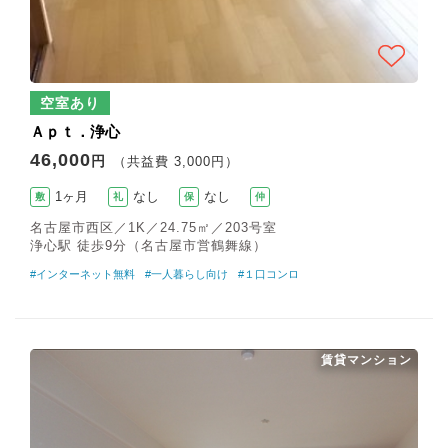
空室あり
Ａｐｔ．浄心
46,000
円
（共益費 3,000円）
1ヶ月
なし
なし
敷
礼
保
仲
名古屋市西区／1K／24.75㎡／203号室
浄心駅 徒歩9分（名古屋市営鶴舞線）
#インターネット無料
#一人暮らし向け
#１口コンロ
賃貸マンション