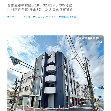
名古屋市中村区／1K／32.82㎡／205号室
中村区役所駅 徒歩8分（名古屋市営桜通線）
#セキュリティ充実
#システムキッチン
#温水洗浄便座
賃貸店舗(建物一
部)