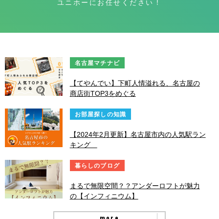
ユニホーにお任せください！
名古屋マチナビ
【てやんでい】下町人情溢れる、名古屋の
商店街TOP3をめぐる
お部屋探しの知識
【2024年2月更新】名古屋市内の人気駅ラン
キング
暮らしのブログ
まるで無限空間？？アンダーロフトが魅力
の【インフィニウム】
more