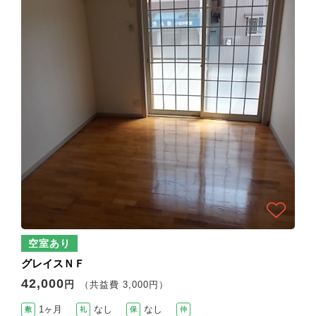
空室あり
グレイスＮＦ
42,000
円
（共益費 3,000円）
1ヶ月
なし
なし
敷
礼
保
仲