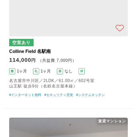
空室あり
Colline Field 名駅南
114,000
円
（共益費 7,000円）
1ヶ月
1ヶ月
なし
敷
礼
保
仲
名古屋市中川区／2LDK／61.00㎡／602号室
山王駅 徒歩9分（名鉄名古屋本線）
#インターネット無料
#セキュリティ充実
#システムキッチン
賃貸マンション