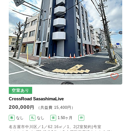
空室あり
CrossRoad SasashimaLive
200,000
円
（共益費 15,400円）
なし
なし
1.50ヶ月
敷
礼
保
仲
名古屋市中川区／1／62.16㎡／1、2(2室契約)号室