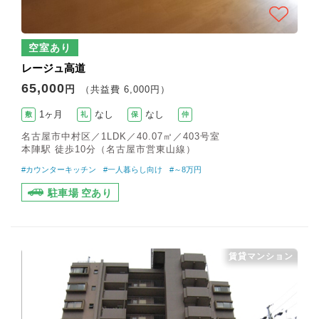
空室あり
レージュ高道
65,000
円
（共益費 6,000円）
1ヶ月
なし
なし
敷
礼
保
仲
名古屋市中村区／1LDK／40.07㎡／403号室
本陣駅 徒歩10分（名古屋市営東山線）
#カウンターキッチン
#一人暮らし向け
#～8万円
駐車場 空あり
賃貸マンション