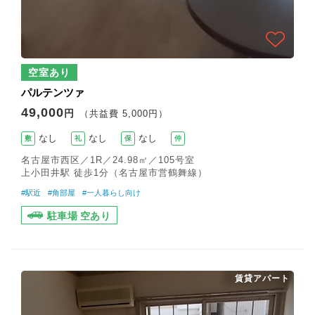
空室あり
パルテンツァ
49,000
円
（共益費 5,000円）
なし
なし
なし
敷
礼
保
仲
名古屋市西区／1R／24.98㎡／105号室
上小田井駅 徒歩1分（名古屋市営鶴舞線）
#駅近
#角部屋
#一人暮らし向け
駐車場 空あり
賃貸アパート