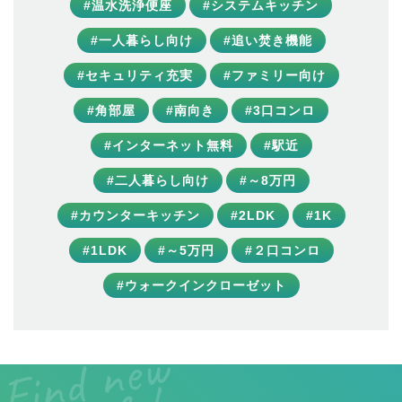
#温水洗浄便座
#システムキッチン
#一人暮らし向け
#追い焚き機能
#セキュリティ充実
#ファミリー向け
#角部屋
#南向き
#3口コンロ
#インターネット無料
#駅近
#二人暮らし向け
#～8万円
#カウンターキッチン
#2LDK
#1K
#1LDK
#～5万円
#２口コンロ
#ウォークインクローゼット