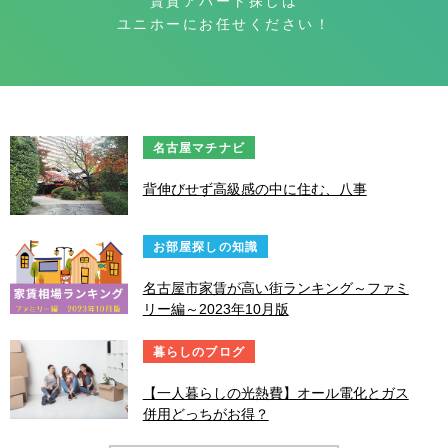
賃貸アパート探しは
ユニホーにお任せください！
名古屋マチナビ
背伸びせず高級感の中に住む、八事
お部屋探しの知識
名古屋市家賃が高い街ランキング～ファミ
リー編～2023年10月版
暮らしのブログ
【一人暮らしの光熱費】オール電化とガス
併用どっちがお得？