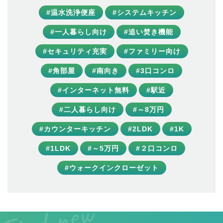
#温水洗浄便座
#システムキッチン
#一人暮らし向け
#追い焚き機能
#セキュリティ充実
#ファミリー向け
#角部屋
#南向き
#3口コンロ
#インターネット無料
#駅近
#二人暮らし向け
#～8万円
#カウンターキッチン
#2LDK
#1K
#1LDK
#～5万円
#２口コンロ
#ウォークインクローゼット