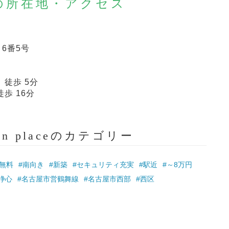
laceの所在地・アクセス
6番5号
 徒歩 5分
徒歩 16分
rden placeのカテゴリー
無料
#南向き
#新築
#セキュリティ充実
#駅近
#～8万円
浄心
#名古屋市営鶴舞線
#名古屋市西部
#西区