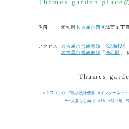
Thames garden p
住所
愛知県
名古屋市西区
城西１丁目
アクセス
名古屋市営鶴舞線
「
浅間町駅
」
名古屋市営鶴舞線
「
浄心駅
」 
Thames ga
#２口コンロ
#温水洗浄便座
#インターネット
#一人暮らし向け
#1K
#浅間町
#