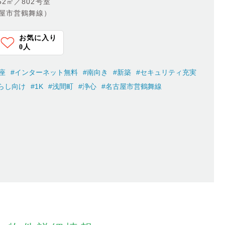
52㎡／802号室
古屋市営鶴舞線）
お気に入り
0
人
座
#インターネット無料
#南向き
#新築
#セキュリティ充実
らし向け
#1K
#浅間町
#浄心
#名古屋市営鶴舞線