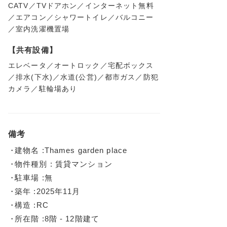
CATV／TVドアホン／インターネット無料
／エアコン／シャワートイレ／バルコニー
／室内洗濯機置場
【共有設備】
エレベータ／オートロック／宅配ボックス
／排水(下水)／水道(公営)／都市ガス／防犯
カメラ／駐輪場あり
備考
建物名 :Thames garden place
物件種別 : 賃貸マンション
駐車場 :無
築年 :2025年11月
構造 :RC
所在階 :8階 - 12階建て