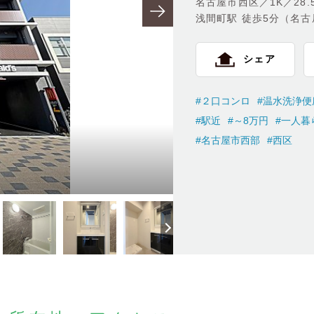
名古屋市西区／1K／28.
浅間町駅 徒歩5分（名
シェア
#２口コンロ
#温水洗浄便
#駅近
#～8万円
#一人暮
#名古屋市西部
#西区