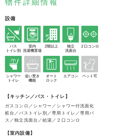
物件詳細情報
設備
バス
室内
2階以上
独立
２口コンロ
トイレ別
洗濯機置場
洗面台
シャワー
追い焚き
オート
エアコン
ペット可
トイレ
機能
ロック
【キッチン／バス・トイレ】
ガスコンロ／シャワー／シャワー付洗面化
粧台／バストイレ別／専用トイレ／専用バ
ス／独立洗面台／給湯／２口コンロ
【室内設備】