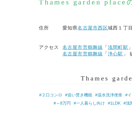
Thames garden p
住所
愛知県
名古屋市西区
城西１丁目
アクセス
名古屋市営鶴舞線
「
浅間町駅
」
名古屋市営鶴舞線
「
浄心駅
」 
Thames ga
#２口コンロ
#追い焚き機能
#温水洗浄便座
#
#～8万円
#一人暮らし向け
#1LDK
#浅