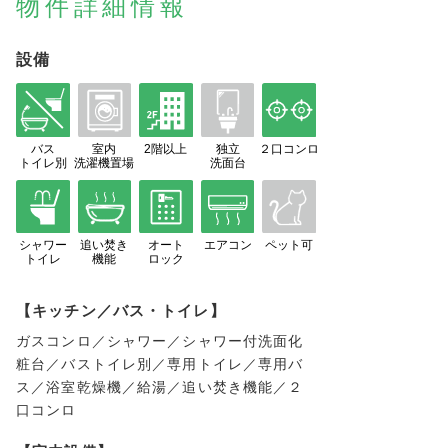
物件詳細情報
設備
バス
室内
2階以上
独立
２口コンロ
トイレ別
洗濯機置場
洗面台
シャワー
追い焚き
オート
エアコン
ペット可
トイレ
機能
ロック
【キッチン／バス・トイレ】
ガスコンロ／シャワー／シャワー付洗面化
粧台／バストイレ別／専用トイレ／専用バ
ス／浴室乾燥機／給湯／追い焚き機能／２
口コンロ