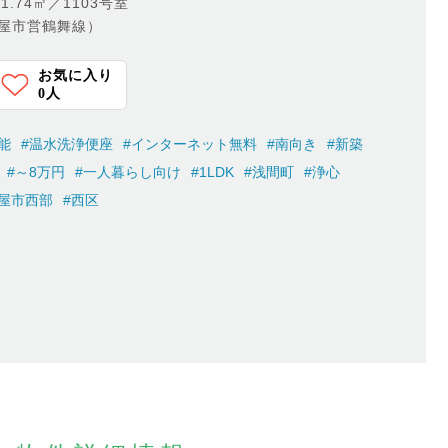
.74㎡／1103号室
古屋市営鶴舞線）
お気に入り
0
人
能
#温水洗浄便座
#インターネット無料
#南向き
#新築
#～8万円
#一人暮らし向け
#1LDK
#浅間町
#浄心
古屋市西部
#西区