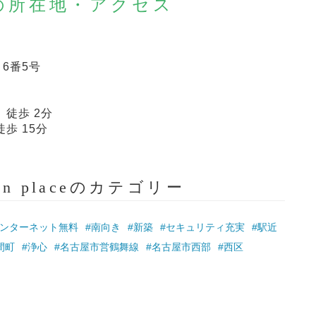
laceの所在地・アクセス
6番5号
 徒歩 2分
徒歩 15分
rden placeのカテゴリー
インターネット無料
#南向き
#新築
#セキュリティ充実
#駅近
間町
#浄心
#名古屋市営鶴舞線
#名古屋市西部
#西区