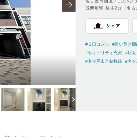
名古屋市西区／1LDK／31
浅間町駅 徒歩2分（名
シェア
#２口コンロ
#追い焚き機
#セキュリティ充実
#駅近
#名古屋市営鶴舞線
#名