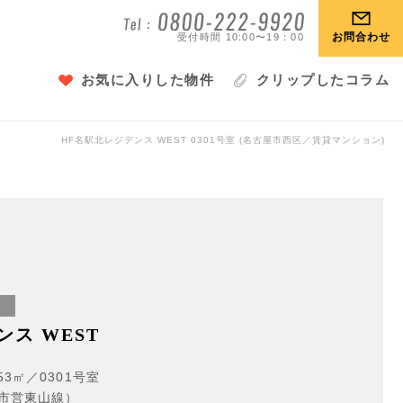
お問合わせ
受付時間 10:00〜19：00
お気に入りした物件
クリップしたコラム
HF名駅北レジデンス WEST
0301号室 (名古屋市西区／賃貸マンション)
）
ス WEST
53㎡／0301号室
屋市営東山線）