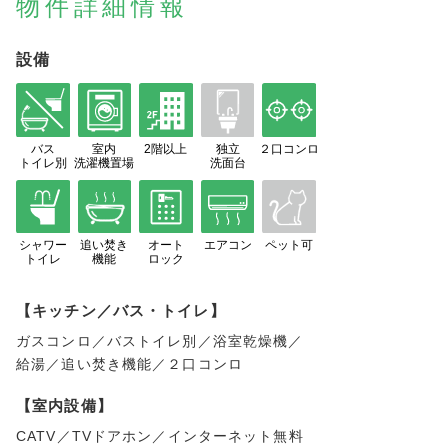
物件詳細情報
設備
バス
室内
2階以上
独立
２口コンロ
トイレ別
洗濯機置場
洗面台
シャワー
追い焚き
オート
エアコン
ペット可
トイレ
機能
ロック
【キッチン／バス・トイレ】
ガスコンロ／バストイレ別／浴室乾燥機／
給湯／追い焚き機能／２口コンロ
【室内設備】
CATV／TVドアホン／インターネット無料