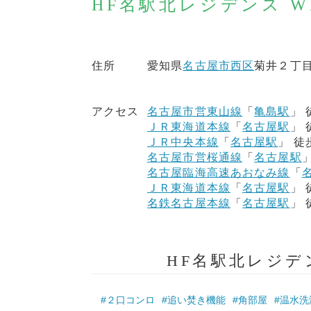
HF名駅北レジデンス 
住所
愛知県
名古屋市西区
菊井２丁目1
アクセス
名古屋市営東山線
「
亀島駅
」 
ＪＲ東海道本線
「
名古屋駅
」 
ＪＲ中央本線
「
名古屋駅
」 徒
名古屋市営桜通線
「
名古屋駅
」
名古屋臨海高速あおなみ線
「
ＪＲ東海道本線
「
名古屋駅
」 
名鉄名古屋本線
「
名古屋駅
」 
HF名駅北レジデ
#２口コンロ
#追い焚き機能
#角部屋
#温水洗