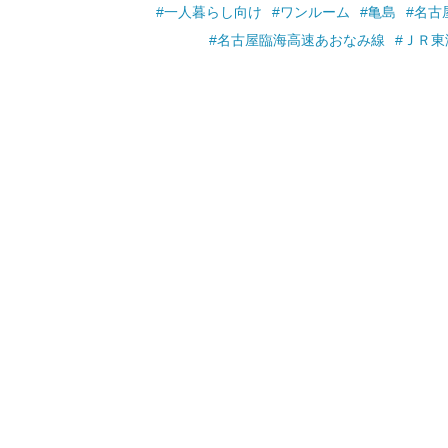
#一人暮らし向け
#ワンルーム
#亀島
#名古
#名古屋臨海高速あおなみ線
#ＪＲ