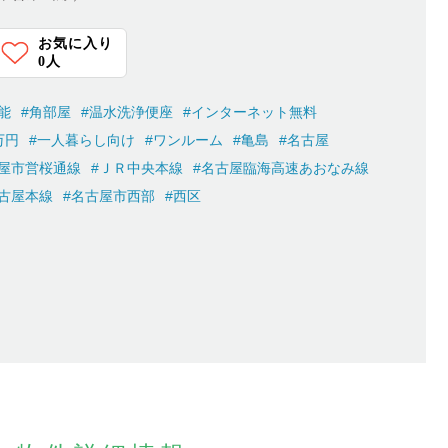
お気に入り
0
人
能
#角部屋
#温水洗浄便座
#インターネット無料
万円
#一人暮らし向け
#ワンルーム
#亀島
#名古屋
古屋市営桜通線
#ＪＲ中央本線
#名古屋臨海高速あおなみ線
古屋本線
#名古屋市西部
#西区