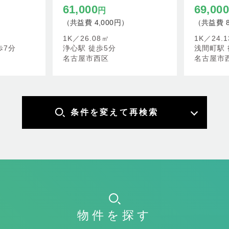
61,000
69,00
円
（共益費 4,000円）
（共益費 8
1K／
26.08㎡
1K／
24.
歩7分
浄心駅 徒歩5分
浅間町駅 
名古屋市西区
名古屋市
条件を変えて再検索
物件を探す