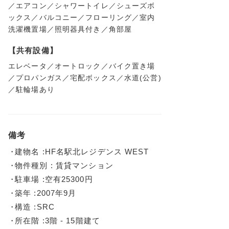
／エアコン／シャワートイレ／シューズボ
ックス／バルコニー／フローリング／室内
洗濯機置場／照明器具付き／角部屋
【共有設備】
エレベータ／オートロック／バイク置き場
／プロパンガス／宅配ボックス／水道(公営)
／駐輪場あり
備考
建物名 :HF名駅北レジデンス WEST
物件種別 : 賃貸マンション
駐車場 :空有25300円
築年 :2007年9月
構造 :SRC
所在階 :3階 - 15階建て