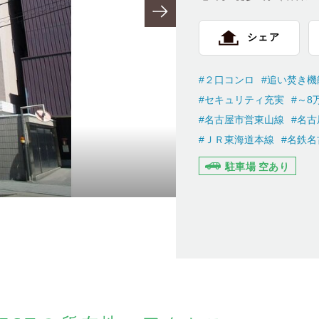
シェア
#２口コンロ
#追い焚き機
#セキュリティ充実
#～8
#名古屋市営東山線
#名
#ＪＲ東海道本線
#名鉄名
駐車場 空あり