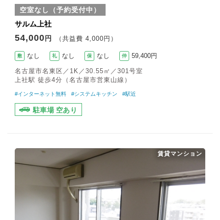
空室なし（予約受付中）
サルム上社
54,000
円
（共益費 4,000円）
なし
なし
なし
59,400円
敷
礼
保
仲
名古屋市名東区／1K／30.55㎡／301号室
上社駅 徒歩4分（名古屋市営東山線）
#インターネット無料
#システムキッチン
#駅近
駐車場 空あり
賃貸マンション