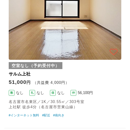
空室なし（予約受付中）
サルム上社
51,000
円
（共益費 4,000円）
なし
なし
なし
56,100円
敷
礼
保
仲
名古屋市名東区／1K／30.55㎡／303号室
上社駅 徒歩4分（名古屋市営東山線）
#インターネット無料
#駅近
#南向き