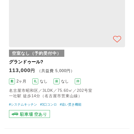
空室なし（予約受付中）
グランドゥール?
113,000
円
（共益費 5,000円）
2ヶ月
なし
なし
敷
礼
保
仲
名古屋市昭和区／3LDK／75.60㎡／202号室
一社駅 徒歩14分（名古屋市営東山線）
#システムキッチン
#3口コンロ
#追い焚き機能
駐車場 空あり