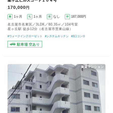
星ヶ丘ヒルズコート１０４号
170,000
円
1ヶ月
1ヶ月
なし
187,000円
敷
礼
保
仲
名古屋市名東区／3LDK／80.35㎡／104号室
星ヶ丘駅 徒歩12分（名古屋市営東山線）
#ウォークインクローゼット
#システムキッチン
#3口コンロ
駐車場 空あり
賃貸マンション