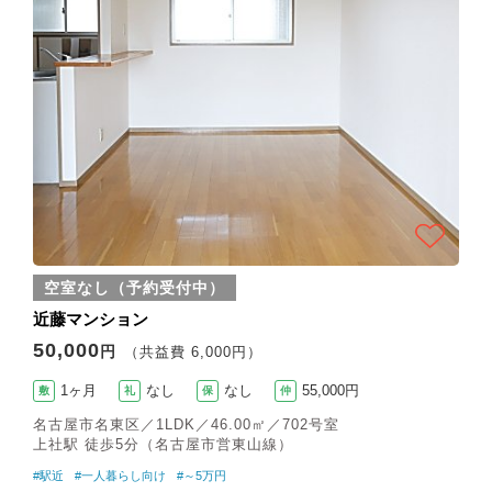
空室なし（予約受付中）
近藤マンション
50,000
円
（共益費 6,000円）
1ヶ月
なし
なし
55,000円
敷
礼
保
仲
名古屋市名東区／1LDK／46.00㎡／702号室
上社駅 徒歩5分（名古屋市営東山線）
#駅近
#一人暮らし向け
#～5万円