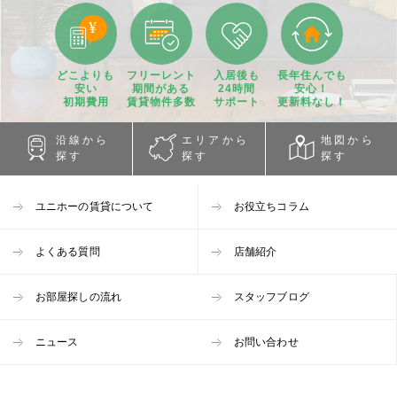
どこよりも
フリーレント
入居後も
長年住んでも
安い
期間
がある
24時間
安心！
初期費用
賃貸物件
多数
サポート
更新料なし！
沿線から
エリアから
地図から
探す
探す
探す
ユニホーの賃貸について
お役立ちコラム
よくある質問
店舗紹介
お部屋探しの流れ
スタッフブログ
ニュース
お問い合わせ