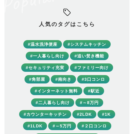
人気のタグはこちら
#温水洗浄便座
#システムキッチン
#一人暮らし向け
#追い焚き機能
#セキュリティ充実
#ファミリー向け
#角部屋
#南向き
#3口コンロ
#インターネット無料
#駅近
#二人暮らし向け
#～8万円
#カウンターキッチン
#2LDK
#1K
#1LDK
#～5万円
#２口コンロ