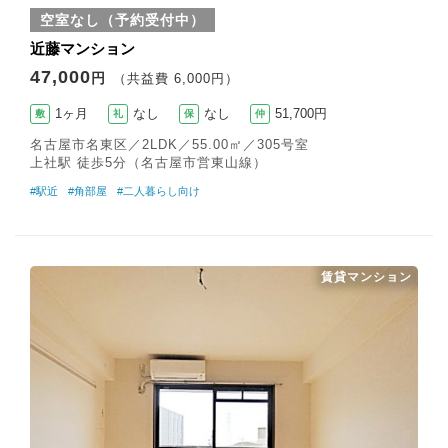
空室なし（予約受付中）
近藤マンション
47,000
円
（共益費 6,000円）
1ヶ月
なし
なし
51,700円
敷
礼
保
仲
名古屋市名東区／2LDK／55.00㎡／305号室
上社駅 徒歩5分（名古屋市営東山線）
#駅近
#角部屋
#二人暮らし向け
賃貸マンション