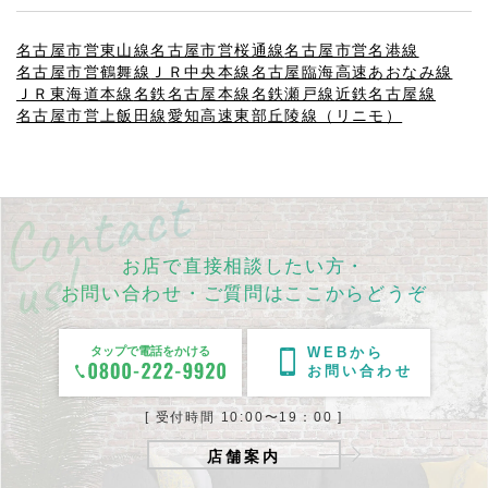
名古屋市営東山線
名古屋市営桜通線
名古屋市営名港線
名古屋市営鶴舞線
ＪＲ中央本線
名古屋臨海高速あおなみ線
ＪＲ東海道本線
名鉄名古屋本線
名鉄瀬戸線
近鉄名古屋線
名古屋市営上飯田線
愛知高速東部丘陵線（リニモ）
お店で直接相談したい方・
お問い合わせ・ご質問はここからどうぞ
タップで電話をかける
WEBから
お問い合わせ
[ 受付時間 10:00〜19：00 ]
店舗案内