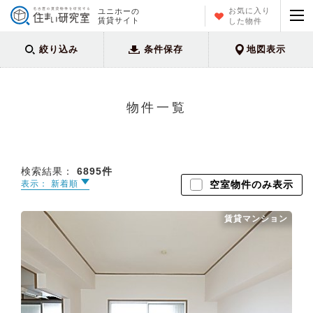
お気に入り
ユニホーの
賃貸サイト
した物件
絞り込み
条件保存
地図表示
物件一覧
検索結果：
6895
件
表示： 新着順
空室物件のみ表示
賃貸マンション