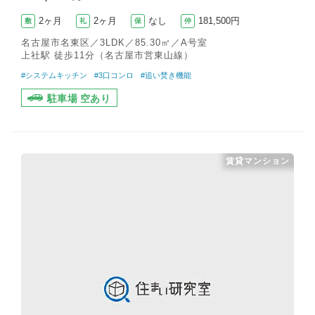
2ヶ月
2ヶ月
なし
181,500円
敷
礼
保
仲
名古屋市名東区／3LDK／85.30㎡／A号室
上社駅 徒歩11分（名古屋市営東山線）
#システムキッチン
#3口コンロ
#追い焚き機能
駐車場 空あり
賃貸マンション