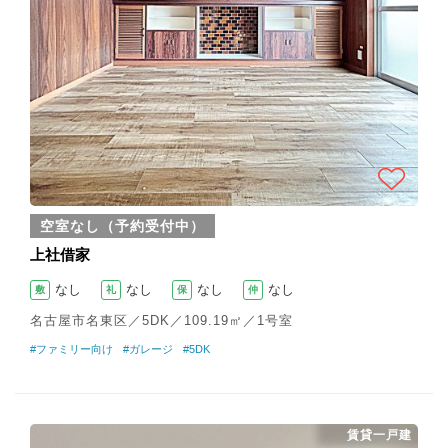
空室なし（予約受付中）
上社借家
なし
なし
なし
なし
敷
礼
保
仲
名古屋市名東区／5DK／109.19㎡／1号室
#ファミリー向け
#ガレージ
#5DK
賃貸一戸建