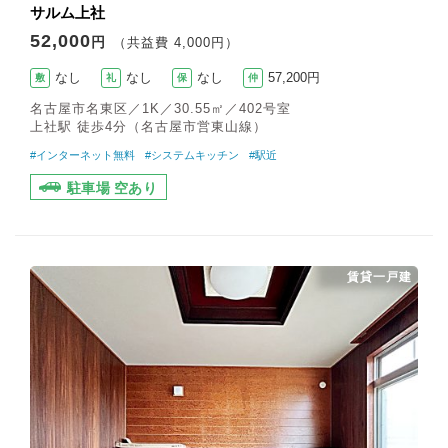
サルム上社
52,000
円
（共益費 4,000円）
なし
なし
なし
57,200円
敷
礼
保
仲
名古屋市名東区／1K／30.55㎡／402号室
上社駅 徒歩4分（名古屋市営東山線）
#インターネット無料
#システムキッチン
#駅近
駐車場 空あり
賃貸一戸建