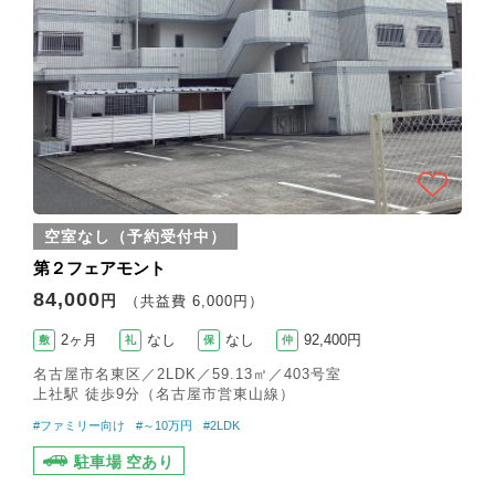
空室なし（予約受付中）
第２フェアモント
84,000
円
（共益費 6,000円）
2ヶ月
なし
なし
92,400円
敷
礼
保
仲
名古屋市名東区／2LDK／59.13㎡／403号室
上社駅 徒歩9分（名古屋市営東山線）
#ファミリー向け
#～10万円
#2LDK
駐車場 空あり