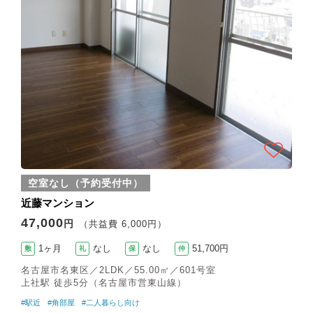
空室なし（予約受付中）
近藤マンション
47,000
円
（共益費 6,000円）
1ヶ月
なし
なし
51,700円
敷
礼
保
仲
名古屋市名東区／2LDK／55.00㎡／601号室
上社駅 徒歩5分（名古屋市営東山線）
#駅近
#角部屋
#二人暮らし向け