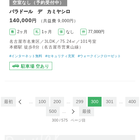
空室なし（予約受付中）
パラドール デ カミヤシロ
140,000
円
（共益費 9,000円）
2ヶ月
1ヶ月
なし
77,000円
敷
礼
保
仲
名古屋市名東区／3LDK／75.24㎡／101号室
本郷駅 徒歩8分（名古屋市営東山線）
#インターネット無料
#セキュリティ充実
#ウォークインクローゼット
駐車場 空あり
最初
...
100
200
...
299
300
301
...
400
500
...
最後
300 / 575