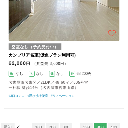
空室なし（予約受付中）
カンブリア名東(促進プラン利用可)
62,000
円
（共益費 3,000円）
なし
なし
なし
68,200円
敷
礼
保
仲
名古屋市名東区／2LDK／49.60㎡／505号室
一社駅 徒歩14分（名古屋市営東山線）
#3口コンロ
#温水洗浄便座
#リノベーション
最初
...
100
200
300
...
399
400
401
...