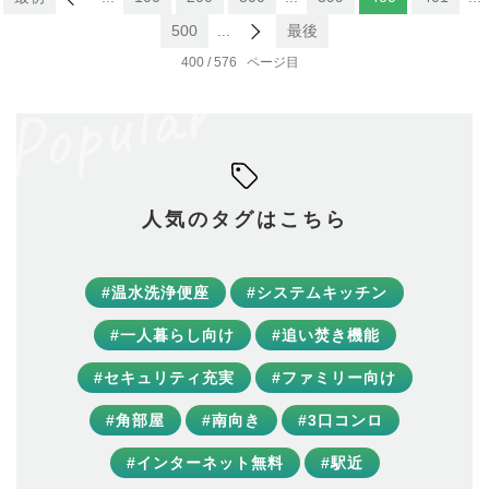
500
...
最後
400 / 576
人気のタグはこちら
#温水洗浄便座
#システムキッチン
#一人暮らし向け
#追い焚き機能
#セキュリティ充実
#ファミリー向け
#角部屋
#南向き
#3口コンロ
#インターネット無料
#駅近