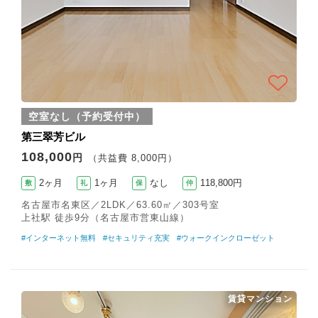
空室なし（予約受付中）
第三翠芳ビル
108,000
円
（共益費 8,000円）
2ヶ月
1ヶ月
なし
118,800円
敷
礼
保
仲
名古屋市名東区／2LDK／63.60㎡／303号室
上社駅 徒歩9分（名古屋市営東山線）
#インターネット無料
#セキュリティ充実
#ウォークインクローゼット
賃貸マンション