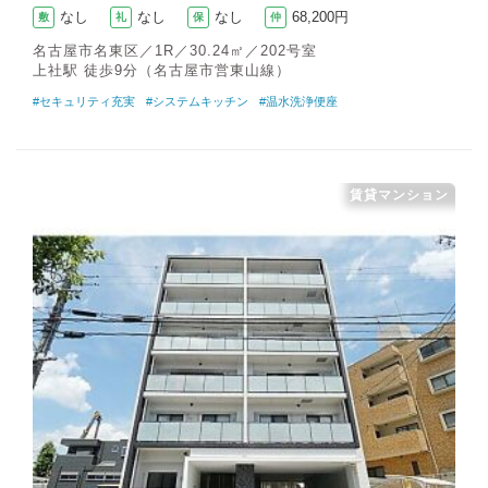
なし
なし
なし
68,200円
敷
礼
保
仲
名古屋市名東区／1R／30.24㎡／202号室
上社駅 徒歩9分（名古屋市営東山線）
#セキュリティ充実
#システムキッチン
#温水洗浄便座
賃貸マンション