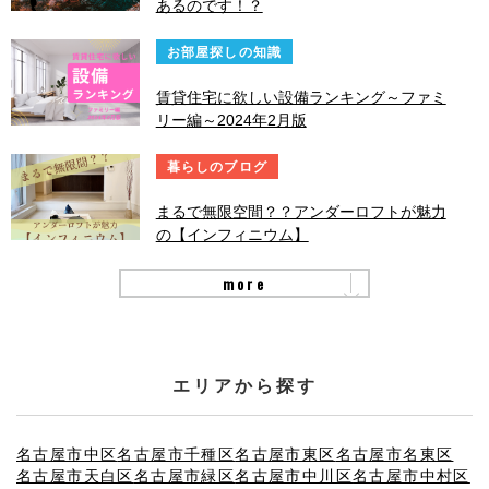
あるのです！？
お部屋探しの知識
賃貸住宅に欲しい設備ランキング～ファミ
リー編～2024年2月版
暮らしのブログ
まるで無限空間？？アンダーロフトが魅力
の【インフィニウム】
more
エリアから探す
名古屋市中区
名古屋市千種区
名古屋市東区
名古屋市名東区
名古屋市天白区
名古屋市緑区
名古屋市中川区
名古屋市中村区