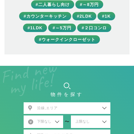
#二人暮らし向け
#～8万円
#カウンターキッチン
#2LDK
#1K
#1LDK
#～5万円
#２口コンロ
#ウォークインクローゼット
物件を探す
沿線,エリア
〜