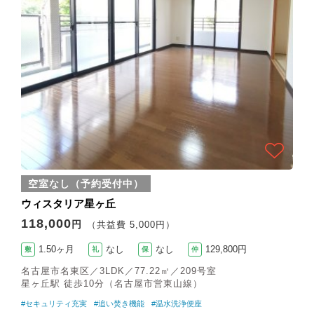
空室なし（予約受付中）
ウィスタリア星ヶ丘
118,000
円
（共益費 5,000円）
1.50ヶ月
なし
なし
129,800円
敷
礼
保
仲
名古屋市名東区／3LDK／77.22㎡／209号室
星ヶ丘駅 徒歩10分（名古屋市営東山線）
#セキュリティ充実
#追い焚き機能
#温水洗浄便座