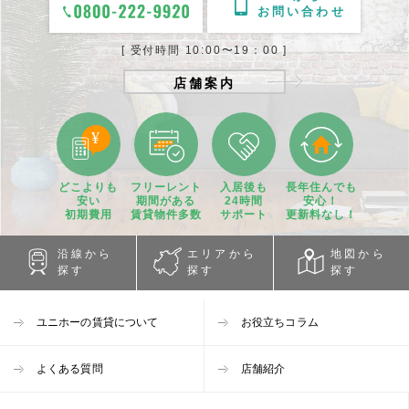
お問い合わせ
[ 受付時間 10:00〜19：00 ]
店舗案内
どこよりも
フリーレント
入居後も
長年住んでも
安い
期間
がある
24時間
安心！
初期費用
賃貸物件
多数
サポート
更新料なし！
沿線から
エリアから
地図から
探す
探す
探す
ユニホーの賃貸について
お役立ちコラム
よくある質問
店舗紹介