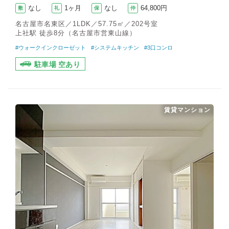
なし
1ヶ月
なし
64,800円
敷
礼
保
仲
名古屋市名東区／1LDK／57.75㎡／202号室
上社駅 徒歩8分（名古屋市営東山線）
#ウォークインクローゼット
#システムキッチン
#3口コンロ
駐車場 空あり
賃貸マンション