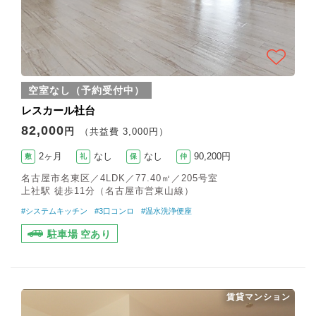
空室なし（予約受付中）
レスカール社台
82,000
円
（共益費 3,000円）
2ヶ月
なし
なし
90,200円
敷
礼
保
仲
名古屋市名東区／4LDK／77.40㎡／205号室
上社駅 徒歩11分（名古屋市営東山線）
#システムキッチン
#3口コンロ
#温水洗浄便座
駐車場 空あり
賃貸マンション