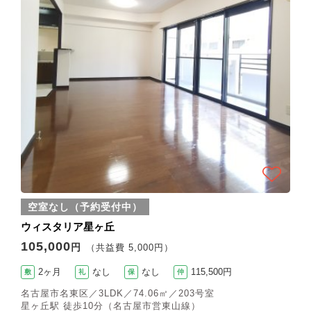
空室なし（予約受付中）
ウィスタリア星ヶ丘
105,000
円
（共益費 5,000円）
2ヶ月
なし
なし
115,500円
敷
礼
保
仲
名古屋市名東区／3LDK／74.06㎡／203号室
星ヶ丘駅 徒歩10分（名古屋市営東山線）