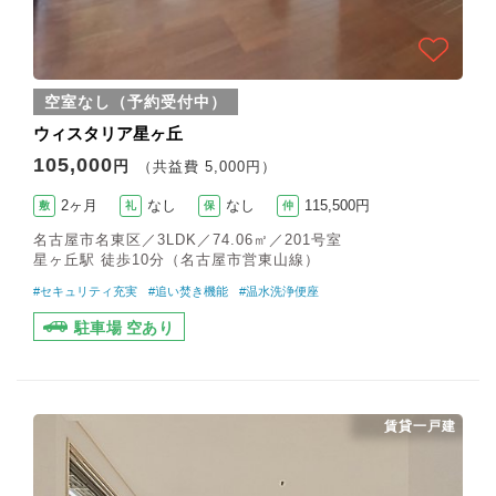
空室なし（予約受付中）
ウィスタリア星ヶ丘
105,000
円
（共益費 5,000円）
2ヶ月
なし
なし
115,500円
敷
礼
保
仲
名古屋市名東区／3LDK／74.06㎡／201号室
星ヶ丘駅 徒歩10分（名古屋市営東山線）
#セキュリティ充実
#追い焚き機能
#温水洗浄便座
駐車場 空あり
賃貸一戸建