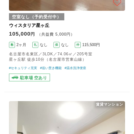
空室なし（予約受付中）
ウィスタリア星ヶ丘
105,000
円
（共益費 5,000円）
2ヶ月
なし
なし
115,500円
敷
礼
保
仲
名古屋市名東区／3LDK／74.06㎡／205号室
星ヶ丘駅 徒歩10分（名古屋市営東山線）
#セキュリティ充実
#追い焚き機能
#温水洗浄便座
駐車場 空あり
賃貸マンション