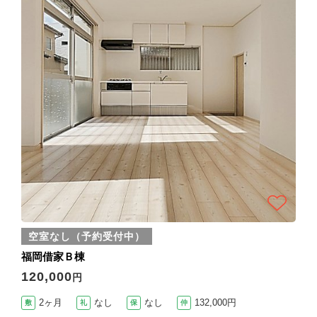
空室なし（予約受付中）
福岡借家Ｂ棟
120,000
円
2ヶ月
なし
なし
132,000円
敷
礼
保
仲