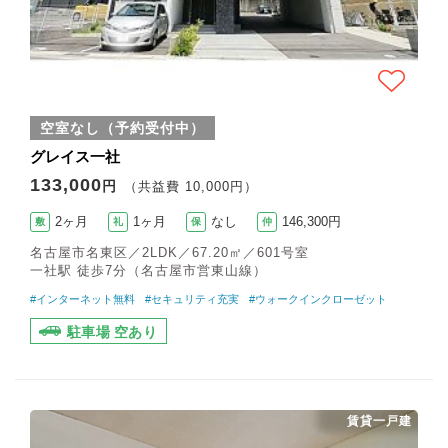
空室なし（予約受付中）
グレイス一社
133,000
円
（共益費 10,000円）
2ヶ月
1ヶ月
なし
146,300円
敷
礼
保
仲
名古屋市名東区／2LDK／67.20㎡／601号室
一社駅 徒歩7分（名古屋市営東山線）
#インターネット無料
#セキュリティ充実
#ウォークインクローゼット
駐車場 空あり
賃貸一戸建