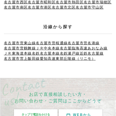
名古屋市西区
名古屋市昭和区
名古屋市熱田区
名古屋市瑞穂区
名古屋市南区
名古屋市港区
名古屋市北区
名古屋市守山区
沿線から探す
名古屋市営東山線
名古屋市営桜通線
名古屋市営名港線
名古屋市営鶴舞線
ＪＲ中央本線
名古屋臨海高速あおなみ線
ＪＲ東海道本線
名鉄名古屋本線
名鉄瀬戸線
近鉄名古屋線
名古屋市営上飯田線
愛知高速東部丘陵線（リニモ）
お店で直接相談したい方・
お問い合わせ・ご質問はここからどうぞ
タップで電話をかける
WEBから