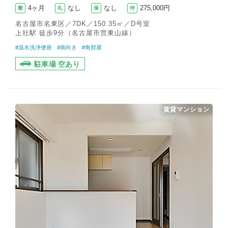
4ヶ月
なし
なし
275,000円
敷
礼
保
仲
名古屋市名東区／7DK／150.35㎡／D号室
上社駅 徒歩9分（名古屋市営東山線）
#温水洗浄便座
#南向き
#角部屋
駐車場 空あり
賃貸マンション