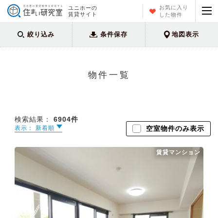
お気に入り
ユニホーの
賃貸サイト
した物件
絞り込み
条件保存
地図表示
物件一覧
検索結果：
6904
件
表示： 新着順
空室物件のみ表示
賃貸マンション