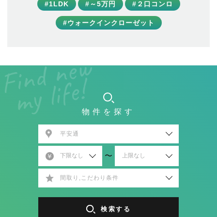
#1LDK
#～5万円
#２口コンロ
#ウォークインクローゼット
物件を探す
平安通
〜
間取り,こだわり条件
検索する