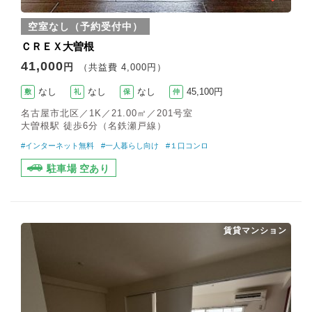
空室なし（予約受付中）
ＣＲＥＸ大曽根
41,000
円
（共益費 4,000円）
なし
なし
なし
45,100円
敷
礼
保
仲
名古屋市北区／1K／21.00㎡／201号室
大曽根駅 徒歩6分（名鉄瀬戸線）
#インターネット無料
#一人暮らし向け
#１口コンロ
駐車場 空あり
賃貸マンション