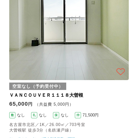
空室なし（予約受付中）
ＶＡＮＣＯＵＶＥＲ１１１８大曽根
65,000
円
（共益費 5,000円）
なし
なし
なし
71,500円
敷
礼
保
仲
名古屋市北区／1K／26.00㎡／703号室
大曽根駅 徒歩3分（名鉄瀬戸線）