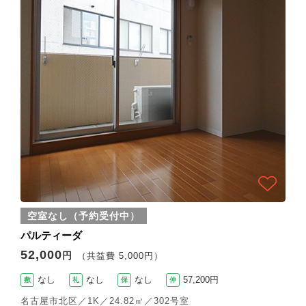
空室なし（予約受付中）
パルティーダ
52,000
円
（共益費 5,000円）
なし
なし
なし
57,200円
敷
礼
保
仲
名古屋市北区／1K／24.82㎡／302号室