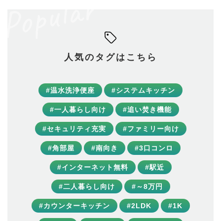
人気のタグはこちら
#温水洗浄便座
#システムキッチン
#一人暮らし向け
#追い焚き機能
#セキュリティ充実
#ファミリー向け
#角部屋
#南向き
#3口コンロ
#インターネット無料
#駅近
#二人暮らし向け
#～8万円
#カウンターキッチン
#2LDK
#1K