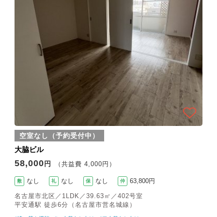
空室なし（予約受付中）
大脇ビル
58,000
円
（共益費 4,000円）
なし
なし
なし
63,800円
敷
礼
保
仲
名古屋市北区／1LDK／39.63㎡／402号室
平安通駅 徒歩6分（名古屋市営名城線）