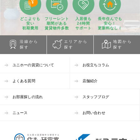
どこよりも
フリーレント
入居後も
長年住んでも
安い
期間
がある
24時間
安心！
初期費用
賃貸物件
多数
サポート
更新料なし！
沿線から
エリアから
地図から
探す
探す
探す
ユニホーの賃貸について
お役立ちコラム
よくある質問
店舗紹介
お部屋探しの流れ
スタッフブログ
ニュース
お問い合わせ