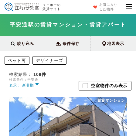
お気に入り
ユニホーの
賃貸サイト
した物件
平安通駅の賃貸マンション・賃貸アパート
絞り込み
条件保存
地図表示
ペット可
デザイナーズ
検索結果：
108
件
検索条件：平安通
表示： 新着順
空室物件のみ表示
賃貸マンション