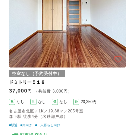
空室なし（予約受付中）
ドミトリー５１８
37,000
円
（共益費 3,000円）
なし
なし
なし
20,350円
敷
礼
保
仲
名古屋市北区／1K／19.88㎡／205号室
森下駅 徒歩4分（名鉄瀬戸線）
#駅近
#南向き
#一人暮らし向け