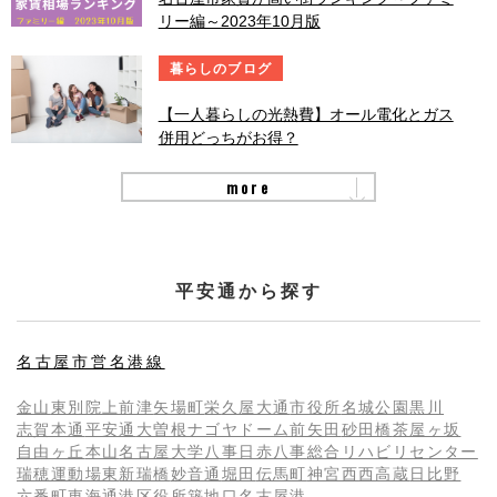
リー編～2023年10月版
暮らしのブログ
【一人暮らしの光熱費】オール電化とガス
併用どっちがお得？
more
平安通から探す
名古屋市営名港線
金山
東別院
上前津
矢場町
栄
久屋大通
市役所
名城公園
黒川
志賀本通
平安通
大曽根
ナゴヤドーム前矢田
砂田橋
茶屋ヶ坂
自由ヶ丘
本山
名古屋大学
八事日赤
八事
総合リハビリセンター
瑞穂運動場東
新瑞橋
妙音通
堀田
伝馬町
神宮西
西高蔵
日比野
六番町
東海通
港区役所
築地口
名古屋港