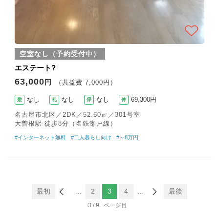
空室なし（予約受付中）
エステート?
63,000
円
（共益費 7,000円）
なし
なし
なし
69,300円
敷
礼
保
仲
名古屋市北区／2DK／52.60㎡／301号室
大曽根駅 徒歩8分（名鉄瀬戸線）
#インターネット無料
#二人暮らし向け
#～8万円
最初
...
2
3
4
...
最後
3 / 9