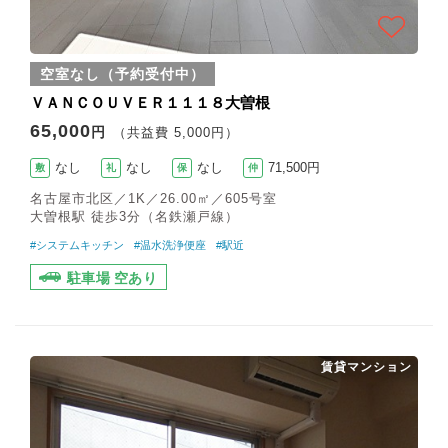
空室なし（予約受付中）
ＶＡＮＣＯＵＶＥＲ１１１８大曽根
65,000
円
（共益費 5,000円）
なし
なし
なし
71,500円
敷
礼
保
仲
名古屋市北区／1K／26.00㎡／605号室
大曽根駅 徒歩3分（名鉄瀬戸線）
#システムキッチン
#温水洗浄便座
#駅近
駐車場 空あり
賃貸マンション