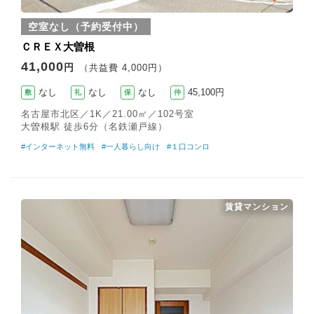
空室なし（予約受付中）
ＣＲＥＸ大曽根
41,000
円
（共益費 4,000円）
なし
なし
なし
45,100円
敷
礼
保
仲
名古屋市北区／1K／21.00㎡／102号室
大曽根駅 徒歩6分（名鉄瀬戸線）
#インターネット無料
#一人暮らし向け
#１口コンロ
賃貸マンション