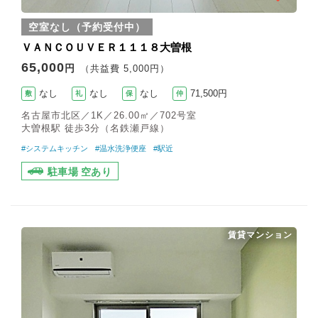
空室なし（予約受付中）
ＶＡＮＣＯＵＶＥＲ１１１８大曽根
65,000
円
（共益費 5,000円）
なし
なし
なし
71,500円
敷
礼
保
仲
名古屋市北区／1K／26.00㎡／702号室
大曽根駅 徒歩3分（名鉄瀬戸線）
#システムキッチン
#温水洗浄便座
#駅近
駐車場 空あり
賃貸マンション