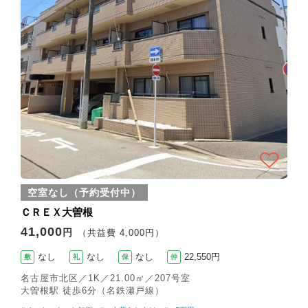
空室なし（予約受付中）
ＣＲＥＸ大曽根
41,000
円
（共益費 4,000円）
なし
なし
なし
22,550円
敷
礼
保
仲
名古屋市北区／1K／21.00㎡／207号室
大曽根駅 徒歩6分（名鉄瀬戸線）