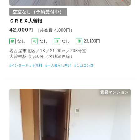
空室なし（予約受付中）
ＣＲＥＸ大曽根
42,000
円
（共益費 4,000円）
なし
なし
なし
23,100円
敷
礼
保
仲
名古屋市北区／1K／21.00㎡／208号室
大曽根駅 徒歩6分（名鉄瀬戸線）
#インターネット無料
#一人暮らし向け
#１口コンロ
賃貸マンション