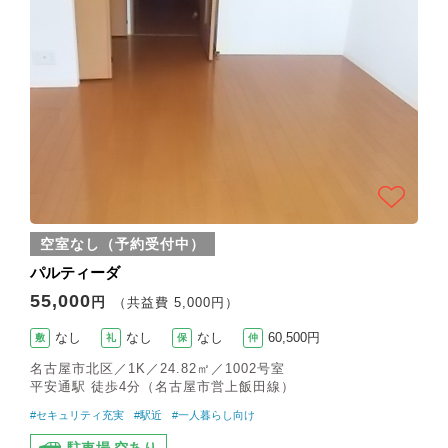
空室なし（予約受付中）
パルティーダ
55,000
円
（共益費 5,000円）
なし
なし
なし
60,500円
敷
礼
保
仲
名古屋市北区／1K／24.82㎡／1002号室
平安通駅 徒歩4分（名古屋市営上飯田線）
#セキュリティ充実
#駅近
#一人暮らし向け