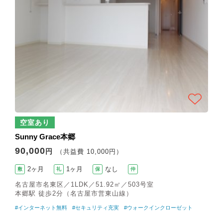
空室あり
Sunny Grace本郷
90,000
円
（共益費 10,000円）
2ヶ月
1ヶ月
なし
敷
礼
保
仲
名古屋市名東区／1LDK／51.92㎡／503号室
本郷駅 徒歩2分（名古屋市営東山線）
#インターネット無料
#セキュリティ充実
#ウォークインクローゼット