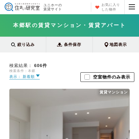
お気に入り
ユニホーの
賃貸サイト
した物件
本郷駅の賃貸マンション・賃貸アパート
絞り込み
条件保存
地図表示
検索結果：
606
件
検索条件：本郷
表示： 新着順
空室物件のみ表示
賃貸マンション