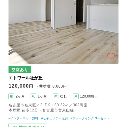
空室あり
エトワール社が丘
120,000
円
（共益費 8,000円）
2ヶ月
1ヶ月
なし
120,000円
敷
礼
保
仲
名古屋市名東区／2LDK／60.32㎡／302号室
本郷駅 徒歩12分（名古屋市営東山線）
#インターネット無料
#セキュリティ充実
#ウォークインクローゼット