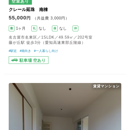
空室あり
クレール延珠 南棟
55,000
円
（共益費 3,000円）
1ヶ月
なし
なし
敷
礼
保
仲
名古屋市名東区／1SLDK／49.59㎡／202号室
藤が丘駅 徒歩3分（愛知高速東部丘陵線）
#駅近
#南向き
#一人暮らし向け
駐車場 空あり
賃貸マンション