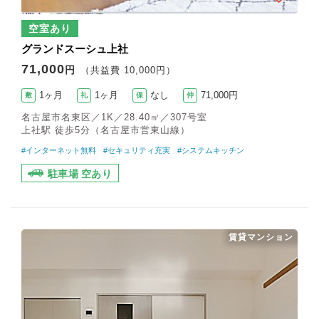
空室あり
グランドスーシュ上社
71,000
円
（共益費 10,000円）
1ヶ月
1ヶ月
なし
71,000円
敷
礼
保
仲
名古屋市名東区／1K／28.40㎡／307号室
上社駅 徒歩5分（名古屋市営東山線）
#インターネット無料
#セキュリティ充実
#システムキッチン
駐車場 空あり
賃貸マンション