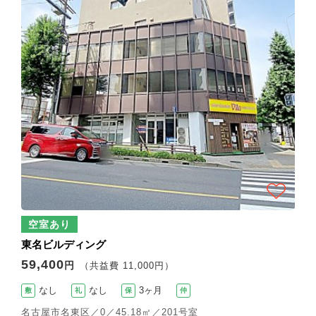
空室あり
東名ビルディング
59,400
円
（共益費 11,000円）
なし
なし
3ヶ月
敷
礼
保
仲
名古屋市名東区／0／45.18㎡／201号室