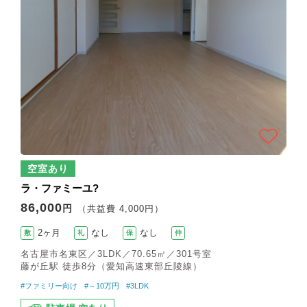
空室あり
ラ・ファミーユ?
86,000
円
（共益費 4,000円）
2ヶ月
なし
なし
敷
礼
保
仲
名古屋市名東区／3LDK／70.65㎡／301号室
藤が丘駅 徒歩8分（愛知高速東部丘陵線）
#ファミリー向け
#～10万円
#3LDK