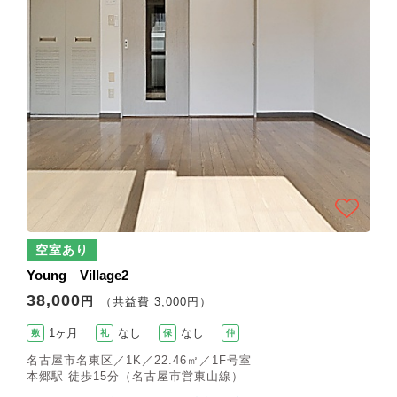
空室あり
Young Village2
38,000
円
（共益費 3,000円）
1ヶ月
なし
なし
敷
礼
保
仲
名古屋市名東区／1K／22.46㎡／1F号室
本郷駅 徒歩15分（名古屋市営東山線）