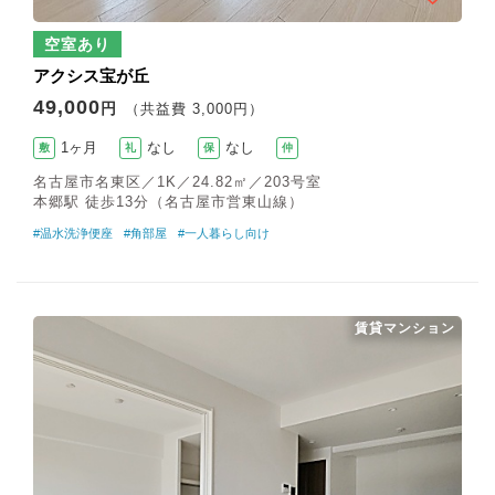
空室あり
アクシス宝が丘
49,000
円
（共益費 3,000円）
1ヶ月
なし
なし
敷
礼
保
仲
名古屋市名東区／1K／24.82㎡／203号室
本郷駅 徒歩13分（名古屋市営東山線）
#温水洗浄便座
#角部屋
#一人暮らし向け
賃貸マンション