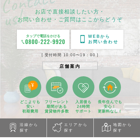
お店で直接相談したい方・
お問い合わせ・ご質問はここからどうぞ
タップで電話をかける
WEBから
お問い合わせ
[ 受付時間 10:00〜19：00 ]
店舗案内
どこよりも
フリーレント
入居後も
長年住んでも
安い
期間
がある
24時間
安心！
初期費用
賃貸物件
多数
サポート
更新料なし！
沿線から
エリアから
地図から
探す
探す
探す