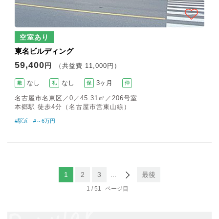
空室あり
東名ビルディング
59,400
円
（共益費 11,000円）
なし
なし
3ヶ月
敷
礼
保
仲
名古屋市名東区／0／45.31㎡／206号室
本郷駅 徒歩4分（名古屋市営東山線）
#駅近
#～6万円
1
2
3
...
最後
1 / 51