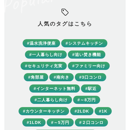
人気のタグはこちら
#温水洗浄便座
#システムキッチン
#一人暮らし向け
#追い焚き機能
#セキュリティ充実
#ファミリー向け
#角部屋
#南向き
#3口コンロ
#インターネット無料
#駅近
#二人暮らし向け
#～8万円
#カウンターキッチン
#2LDK
#1K
#1LDK
#～5万円
#２口コンロ