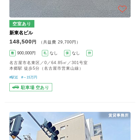
空室あり
新東名ビル
148,500
円
（共益費 29,700円）
900,000円
なし
なし
敷
礼
保
仲
名古屋市名東区／0／64.85㎡／301号室
本郷駅 徒歩5分（名古屋市営東山線）
#駅近
#～15万円
駐車場 空あり
賃貸事務所