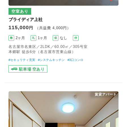
空室あり
ブライディア上社
115,000
円
（共益費 4,000円）
2ヶ月
1ヶ月
なし
敷
礼
保
仲
名古屋市名東区／2LDK／60.00㎡／305号室
本郷駅 徒歩6分（名古屋市営東山線）
#セキュリティ充実
#システムキッチン
#3口コンロ
駐車場 空あり
賃貸アパート