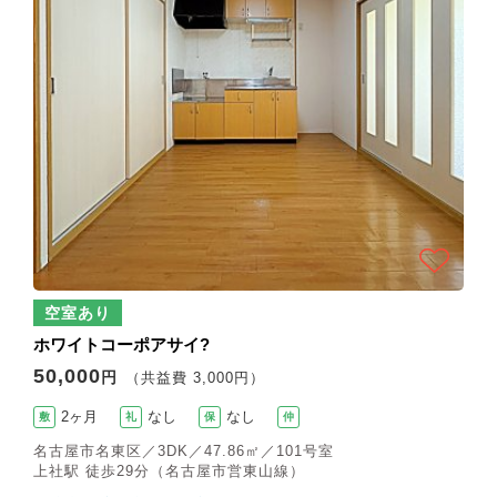
空室あり
ホワイトコーポアサイ?
50,000
円
（共益費 3,000円）
2ヶ月
なし
なし
敷
礼
保
仲
名古屋市名東区／3DK／47.86㎡／101号室
上社駅 徒歩29分（名古屋市営東山線）