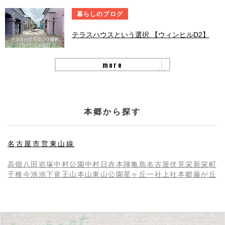
暮らしのブログ
テラスハウスという選択 【ウィンヒルD2】
more
本郷から探す
名古屋市営東山線
高畑
八田
岩塚
中村公園
中村日赤
本陣
亀島
名古屋
伏見
栄
新栄町
千種
今池
池下
覚王山
本山
東山公園
星ヶ丘
一社
上社
本郷
藤が丘