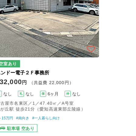
空室あり
エンドー電子２Ｆ事務所
32,000
円
（共益費 22,000円）
なし
なし
6ヶ月
なし
敷
礼
保
仲
古屋市名東区／1／47.40㎡／A号室
が丘駅 徒歩21分（愛知高速東部丘陵線）
～15万円
#南向き
#一人暮らし向け
駐車場 空あり