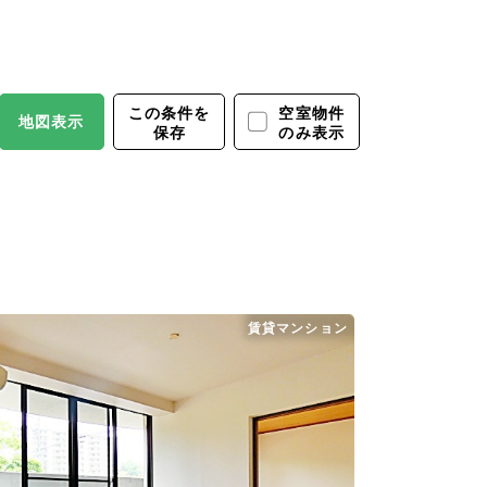
この条件を
保存条件で
空室物件
地図表示
保存
探す
のみ表示
賃貸マンション