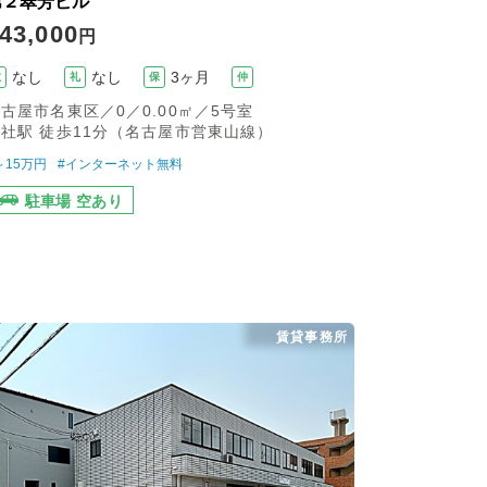
第２翠芳ビル
43,000
円
なし
なし
3ヶ月
敷
礼
保
仲
古屋市名東区／0／0.00㎡／5号室
社駅 徒歩11分（名古屋市営東山線）
～15万円
#インターネット無料
駐車場 空あり
賃貸事務所