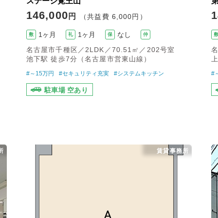
ステージ覚王山
146,000
1
円
（共益費 6,000円）
1ヶ月
1ヶ月
なし
敷
礼
保
仲
名古屋市千種区／2LDK／70.51㎡／202号室
名
池下駅 徒歩7分（名古屋市営東山線）
上
#～15万円
#セキュリティ充実
#システムキッチン
#
駐車場 空あり
所
賃貸事務所