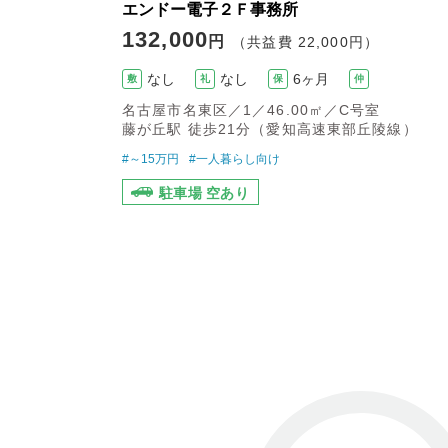
エンドー電子２Ｆ事務所
132,000
円
（共益費 22,000円）
なし
なし
6ヶ月
敷
礼
保
仲
名古屋市名東区／1／46.00㎡／C号室
藤が丘駅 徒歩21分（愛知高速東部丘陵線）
#～15万円
#一人暮らし向け
駐車場 空あり