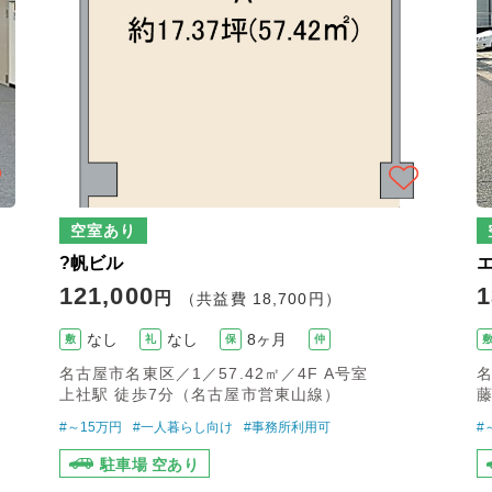
空室あり
?帆ビル
121,000
1
円
（共益費 18,700円）
なし
なし
8ヶ月
敷
礼
保
仲
名古屋市名東区／1／57.42㎡／4F A号室
名
上社駅 徒歩7分（名古屋市営東山線）
藤
#～15万円
#一人暮らし向け
#事務所利用可
#
駐車場 空あり