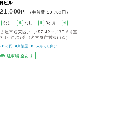
?帆ビル
21,000
円
（共益費 18,700円）
なし
なし
8ヶ月
敷
礼
保
仲
古屋市名東区／1／57.42㎡／3F A号室
上社駅 徒歩7分（名古屋市営東山線）
～15万円
#角部屋
#一人暮らし向け
駐車場 空あり