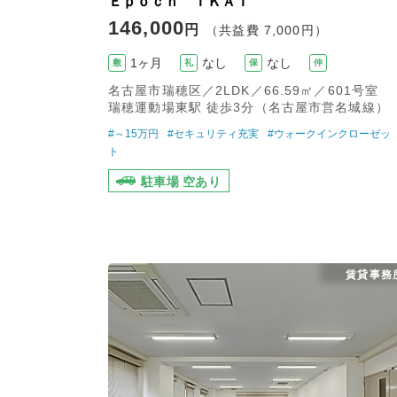
Ｅｐｏｃｈ ＩＫＡＩ
146,000
円
（共益費 7,000円）
1ヶ月
なし
なし
敷
礼
保
仲
名古屋市瑞穂区／2LDK／66.59㎡／601号室
瑞穂運動場東駅 徒歩3分（名古屋市営名城線）
#～15万円
#セキュリティ充実
#ウォークインクローゼッ
ト
駐車場 空あり
賃貸事務