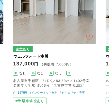
空室あり
ウェルフォート幸川
137,000
1
円
（共益費 7,000円）
なし
なし
なし
敷
礼
保
仲
名古屋市千種区／3LDK／83.39㎡／1402号室
名
名古屋大学駅 徒歩8分（名古屋市営名城線）
一
#～15万円
#インターネット無料
#セキュリティ充実
#
駐車場 空あり