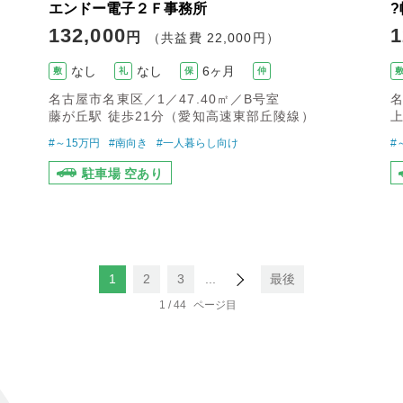
エンドー電子２Ｆ事務所
132,000
1
円
（共益費 22,000円）
なし
なし
6ヶ月
敷
礼
保
仲
名古屋市名東区／1／47.40㎡／B号室
名
藤が丘駅 徒歩21分（愛知高速東部丘陵線）
#～15万円
#南向き
#一人暮らし向け
#
駐車場 空あり
1
2
3
...
最後
1 / 44