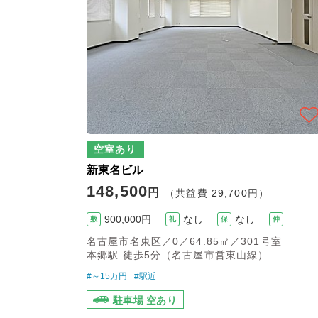
空室あり
新東名ビル
148,500
円
（共益費 29,700円）
900,000円
なし
なし
敷
礼
保
仲
名古屋市名東区／0／64.85㎡／301号室
本郷駅 徒歩5分（名古屋市営東山線）
#～15万円
#駅近
駐車場 空あり