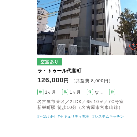
空室あり
ラ・トゥール代官町
126,000
円
（共益費 8,000円）
1ヶ月
1ヶ月
なし
敷
礼
保
仲
名古屋市東区／2LDK／65.10㎡／7C号室
新栄町駅 徒歩10分（名古屋市営東山線）
#～15万円
#セキュリティ充実
#システムキッチン