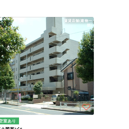
賃貸店舗(建物一
部)
空室あり