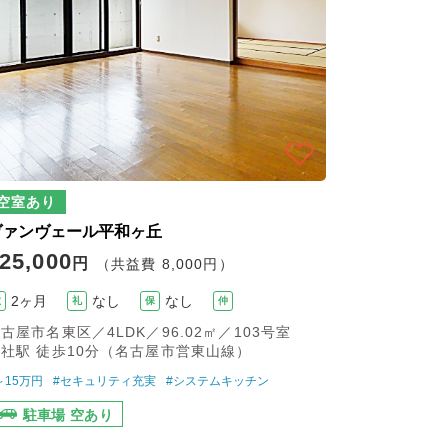
空室あり
ヴァンヴェール平和ヶ丘
25,000
円
（共益費 8,000円）
2ヶ月
なし
なし
敷
礼
保
仲
古屋市名東区／4LDK／96.02㎡／103号室
社駅 徒歩10分（名古屋市営東山線）
～15万円
#セキュリティ充実
#システムキッチン
駐車場 空あり