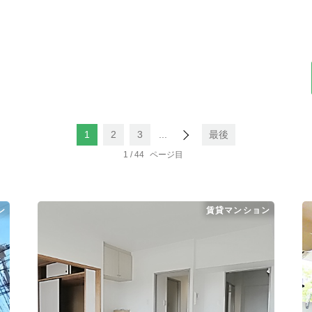
1
2
3
...
最後
1 / 44
ン
賃貸マンション