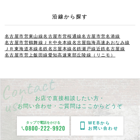
沿線から探す
名古屋市営東山線
名古屋市営桜通線
名古屋市営名港線
名古屋市営鶴舞線
ＪＲ中央本線
名古屋臨海高速あおなみ線
ＪＲ東海道本線
名鉄名古屋本線
名鉄瀬戸線
近鉄名古屋線
名古屋市営上飯田線
愛知高速東部丘陵線（リニモ）
お店で直接相談したい方・
お問い合わせ・ご質問はここからどうぞ
タップで電話をかける
WEBから
お問い合わせ