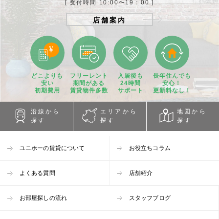
[ 受付時間 10:00〜19：00 ]
店舗案内
どこよりも
フリーレント
入居後も
長年住んでも
安い
期間
がある
24時間
安心！
初期費用
賃貸物件
多数
サポート
更新料なし！
沿線から
エリアから
地図から
探す
探す
探す
ユニホーの賃貸について
お役立ちコラム
よくある質問
店舗紹介
お部屋探しの流れ
スタッフブログ