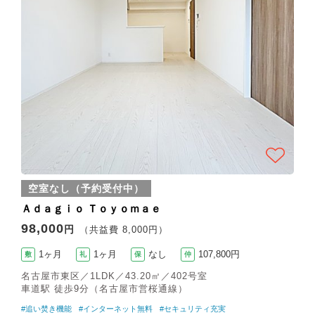
空室なし（予約受付中）
Ａｄａｇｉｏ Ｔｏｙｏｍａｅ
98,000
円
（共益費 8,000円）
1ヶ月
1ヶ月
なし
107,800円
敷
礼
保
仲
名古屋市東区／1LDK／43.20㎡／402号室
車道駅 徒歩9分（名古屋市営桜通線）
#追い焚き機能
#インターネット無料
#セキュリティ充実