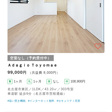
空室なし（予約受付中）
Ａｄａｇｉｏ Ｔｏｙｏｍａｅ
99,000
円
（共益費 8,000円）
1ヶ月
1ヶ月
なし
108,900円
敷
礼
保
仲
名古屋市東区／1LDK／43.20㎡／303号室
車道駅 徒歩9分（名古屋市営桜通線）
#追い焚き機能
#インターネット無料
#セキュリティ充実