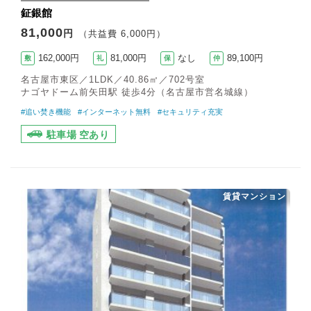
鉦銀館
81,000
円
（共益費 6,000円）
162,000円
81,000円
なし
89,100円
敷
礼
保
仲
名古屋市東区／1LDK／40.86㎡／702号室
ナゴヤドーム前矢田駅 徒歩4分（名古屋市営名城線）
#追い焚き機能
#インターネット無料
#セキュリティ充実
駐車場 空あり
賃貸マンション