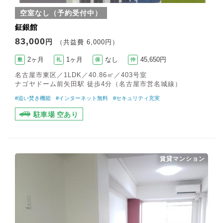
空室なし（予約受付中）
鉦銀館
83,000
円
（共益費 6,000円）
2ヶ月
1ヶ月
なし
45,650円
敷
礼
保
仲
名古屋市東区／1LDK／40.86㎡／403号室
ナゴヤドーム前矢田駅 徒歩4分（名古屋市営名城線）
#追い焚き機能
#インターネット無料
#セキュリティ充実
駐車場 空あり
賃貸マンション