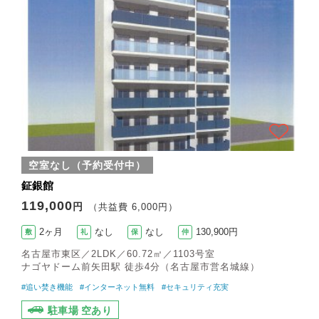
空室なし（予約受付中）
鉦銀館
119,000
円
（共益費 6,000円）
2ヶ月
なし
なし
130,900円
敷
礼
保
仲
名古屋市東区／2LDK／60.72㎡／1103号室
ナゴヤドーム前矢田駅 徒歩4分（名古屋市営名城線）
#追い焚き機能
#インターネット無料
#セキュリティ充実
駐車場 空あり