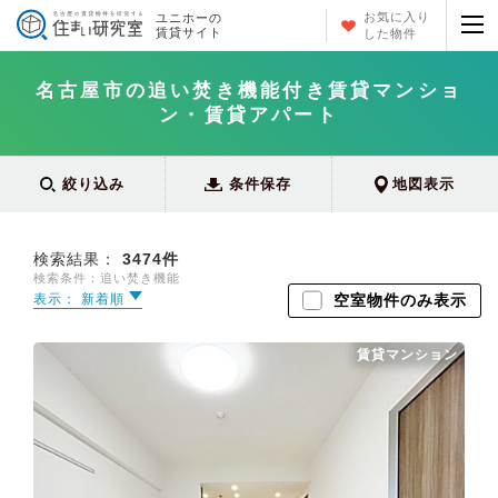
お気に入り
ユニホーの
賃貸サイト
した物件
名古屋市の追い焚き機能付き賃貸マンショ
ン・賃貸アパート
絞り込み
条件保存
地図表示
検索結果：
3474
件
検索条件：追い焚き機能
表示： 新着順
空室物件のみ表示
賃貸マンション