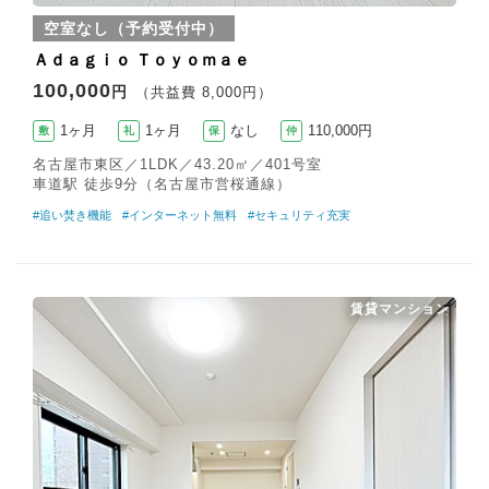
空室なし（予約受付中）
Ａｄａｇｉｏ Ｔｏｙｏｍａｅ
100,000
円
（共益費 8,000円）
1ヶ月
1ヶ月
なし
110,000円
敷
礼
保
仲
名古屋市東区／1LDK／43.20㎡／401号室
車道駅 徒歩9分（名古屋市営桜通線）
#追い焚き機能
#インターネット無料
#セキュリティ充実
賃貸マンション