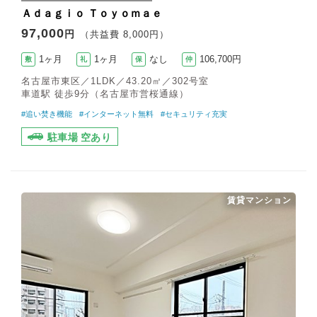
Ａｄａｇｉｏ Ｔｏｙｏｍａｅ
97,000
円
（共益費 8,000円）
1ヶ月
1ヶ月
なし
106,700円
敷
礼
保
仲
名古屋市東区／1LDK／43.20㎡／302号室
車道駅 徒歩9分（名古屋市営桜通線）
#追い焚き機能
#インターネット無料
#セキュリティ充実
駐車場 空あり
賃貸マンション