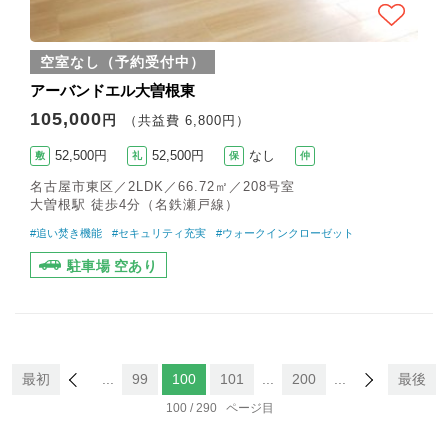
空室なし（予約受付中）
アーバンドエル大曽根東
105,000
円
（共益費 6,800円）
52,500円
52,500円
なし
敷
礼
保
仲
名古屋市東区／2LDK／66.72㎡／208号室
大曽根駅 徒歩4分（名鉄瀬戸線）
#追い焚き機能
#セキュリティ充実
#ウォークインクローゼット
駐車場 空あり
最初
...
99
100
101
...
200
...
最後
100 / 290