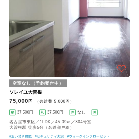
空室なし（予約受付中）
ソレイユ大曽根
75,000
円
（共益費 5,000円）
37,500円
37,500円
なし
敷
礼
保
仲
名古屋市東区／1LDK／45.09㎡／304号室
大曽根駅 徒歩5分（名鉄瀬戸線）
#追い焚き機能
#セキュリティ充実
#ウォークインクローゼット