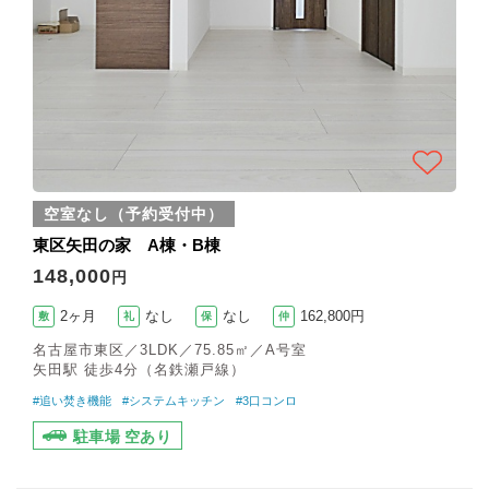
空室なし（予約受付中）
東区矢田の家 A棟・B棟
148,000
円
2ヶ月
なし
なし
162,800円
敷
礼
保
仲
名古屋市東区／3LDK／75.85㎡／A号室
矢田駅 徒歩4分（名鉄瀬戸線）
#追い焚き機能
#システムキッチン
#3口コンロ
駐車場 空あり