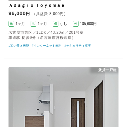
Ａｄａｇｉｏ Ｔｏｙｏｍａｅ
96,000
円
（共益費 8,000円）
1ヶ月
1ヶ月
なし
105,600円
敷
礼
保
仲
名古屋市東区／1LDK／43.20㎡／201号室
車道駅 徒歩9分（名古屋市営桜通線）
#追い焚き機能
#インターネット無料
#セキュリティ充実
賃貸一戸建