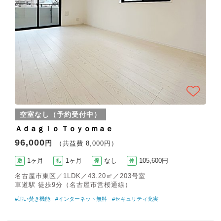
空室なし（予約受付中）
Ａｄａｇｉｏ Ｔｏｙｏｍａｅ
96,000
円
（共益費 8,000円）
1ヶ月
1ヶ月
なし
105,600円
敷
礼
保
仲
名古屋市東区／1LDK／43.20㎡／203号室
車道駅 徒歩9分（名古屋市営桜通線）
#追い焚き機能
#インターネット無料
#セキュリティ充実