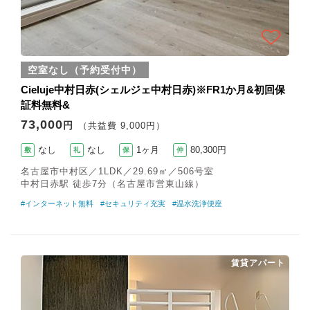
空室なし（予約受付中）
Cieluje中村日赤(シェルジェ中村日赤)※FR1か月&初回保
証料無料&
73,000
円
（共益費 9,000円）
なし
なし
1ヶ月
80,300円
敷
礼
保
仲
名古屋市中村区／1LDK／29.69㎡／506号室
中村日赤駅 徒歩7分（名古屋市営東山線）
#インターネット無料
#セキュリティ充実
#温水洗浄便座
賃貸アパート