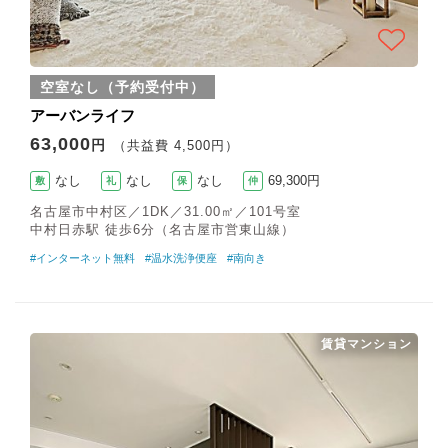
空室なし（予約受付中）
アーバンライフ
63,000
円
（共益費 4,500円）
なし
なし
なし
69,300円
敷
礼
保
仲
名古屋市中村区／1DK／31.00㎡／101号室
中村日赤駅 徒歩6分（名古屋市営東山線）
#インターネット無料
#温水洗浄便座
#南向き
賃貸マンション