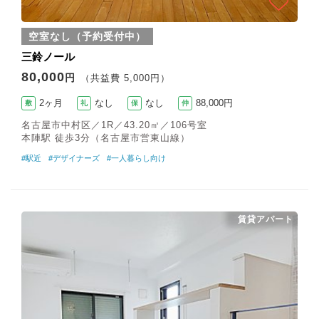
空室なし（予約受付中）
三鈴ノール
80,000
円
（共益費 5,000円）
2ヶ月
なし
なし
88,000円
敷
礼
保
仲
名古屋市中村区／1R／43.20㎡／106号室
本陣駅 徒歩3分（名古屋市営東山線）
#駅近
#デザイナーズ
#一人暮らし向け
賃貸アパート