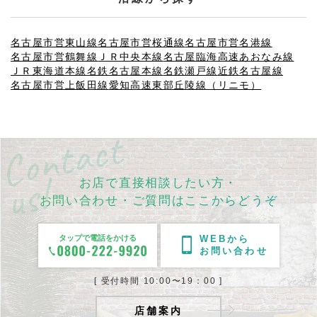
名古屋市営東山線
名古屋市営桜通線
名古屋市営名港線
名古屋市営鶴舞線
ＪＲ中央本線
名古屋臨海高速あおなみ線
ＪＲ東海道本線
名鉄名古屋本線
名鉄瀬戸線
近鉄名古屋線
名古屋市営上飯田線
愛知高速東部丘陵線（リニモ）
お店で直接相談したい方・
お問い合わせ・ご質問はここからどうぞ
タップで電話をかける
WEBから
お問い合わせ
[ 受付時間 10:00〜19：00 ]
店舗案内