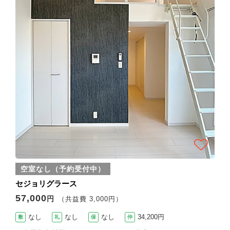
空室なし（予約受付中）
セジョリグラース
57,000
円
（共益費 3,000円）
なし
なし
なし
34,200円
敷
礼
保
仲