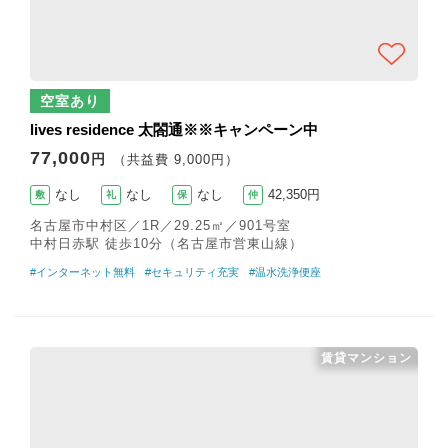
空室あり
lives residence 太閤通※※キャンペーン中
77,000
円
（共益費 9,000円）
なし
なし
なし
42,350円
敷
礼
保
仲
名古屋市中村区／1R／29.25㎡／901号室
中村日赤駅 徒歩10分（名古屋市営東山線）
#インターネット無料
#セキュリティ充実
#温水洗浄便座
賃貸マンション