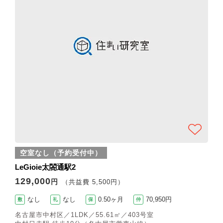
空室なし（予約受付中）
LeGioie太閤通駅2
129,000
円
（共益費 5,500円）
なし
なし
0.50ヶ月
70,950円
敷
礼
保
仲
名古屋市中村区／1LDK／55.61㎡／403号室