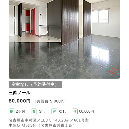
空室なし（予約受付中）
三鈴ノール
80,000
円
（共益費 5,000円）
2ヶ月
なし
なし
88,000円
敷
礼
保
仲
名古屋市中村区／1LDK／43.20㎡／601号室
本陣駅 徒歩3分（名古屋市営東山線）