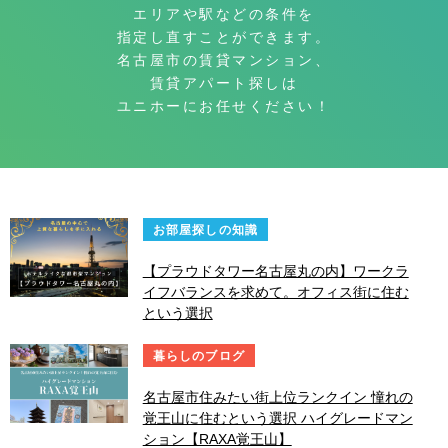
エリアや駅などの条件を
指定し直すことができます。
名古屋市の賃貸マンション、
賃貸アパート探しは
ユニホーにお任せください！
お部屋探しの知識
【プラウドタワー名古屋丸の内】ワークラ
イフバランスを求めて。オフィス街に住む
という選択
暮らしのブログ
名古屋市住みたい街上位ランクイン 憧れの
覚王山に住むという選択 ハイグレードマン
ション【RAXA覚王山】