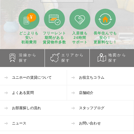
どこよりも
フリーレント
入居後も
長年住んでも
安い
期間
がある
24時間
安心！
初期費用
賃貸物件
多数
サポート
更新料なし！
沿線から
エリアから
地図から
探す
探す
探す
ユニホーの賃貸について
お役立ちコラム
よくある質問
店舗紹介
お部屋探しの流れ
スタッフブログ
ニュース
お問い合わせ