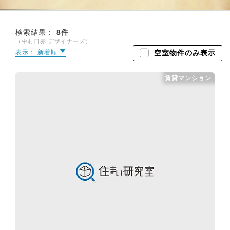
検索結果：
8
件
（中村日赤,デザイナーズ）
表示： 新着順
空室物件
のみ表示
賃貸マンション