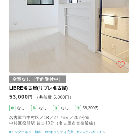
空室なし（予約受付中）
LIBRE名古屋(リブレ名古屋)
53,000
円
（共益費 5,000円）
なし
なし
なし
58,300円
敷
礼
保
仲
名古屋市中村区／1R／27.76㎡／202号室
中村区役所駅 徒歩10分（名古屋市営桜通線）
#インターネット無料
#セキュリティ充実
#システムキッチン