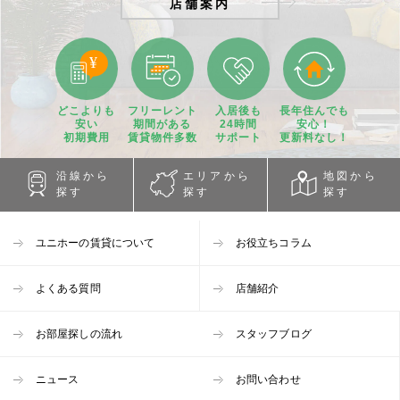
店舗案内
どこよりも
フリーレント
入居後も
長年住んでも
安い
期間
がある
24時間
安心！
初期費用
賃貸物件
多数
サポート
更新料なし！
沿線から
エリアから
地図から
探す
探す
探す
ユニホーの賃貸について
お役立ちコラム
よくある質問
店舗紹介
お部屋探しの流れ
スタッフブログ
ニュース
お問い合わせ