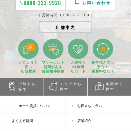
お問い合わせ
[ 受付時間 10:00〜19：00 ]
店舗案内
どこよりも
フリーレント
入居後も
長年住んでも
安い
期間
がある
24時間
安心！
初期費用
賃貸物件
多数
サポート
更新料なし！
沿線から
エリアから
地図から
探す
探す
探す
ユニホーの賃貸について
お役立ちコラム
よくある質問
店舗紹介