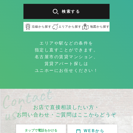
検索する
沿線から探す
エリアから探す
地図から探す
エリアや駅などの条件を
指定し直すことができます。
名古屋市の賃貸マンション、
賃貸アパート探しは
ユニホーにお任せください！
お店で直接相談したい方・
お問い合わせ・ご質問はここからどうぞ
タップで電話をかける
WEBから