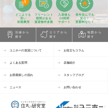
どこよりも
フリーレント
入居後も
長年住んでも
安い
期間
がある
24時間
安心！
初期費用
賃貸物件
多数
サポート
更新料なし！
沿線から
エリアから
地図から
探す
探す
探す
ユニホーの賃貸について
お役立ちコラム
よくある質問
店舗紹介
お部屋探しの流れ
スタッフブログ
ニュース
お問い合わせ