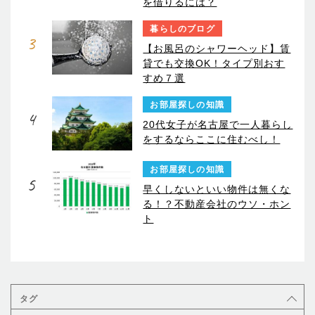
を借りるには？
暮らしのブログ
3
【お風呂のシャワーヘッド】賃
貸でも交換OK！タイプ別おす
すめ７選
お部屋探しの知識
4
20代女子が名古屋で一人暮らし
をするならここに住むべし！
お部屋探しの知識
5
早くしないといい物件は無くな
る！？不動産会社のウソ・ホン
ト
タグ