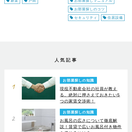
新栄
戸田
お部屋探しマニュアル
お部屋探しのコツ
セキュリティ
住居設備
人気記事
お部屋探しの知識
1
現役不動産会社の社員が教え
る、絶対に押さえておきたい5
つの家賃交渉術！
お部屋探しの知識
2
お風呂の広さについて徹底解
説！賃貸で広いお風呂付き物件