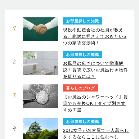
お部屋探しの知識
1
現役不動産会社の社員が教え
る、絶対に押さえておきたい5
つの家賃交渉術！
お部屋探しの知識
2
お風呂の広さについて徹底解
説！賃貸で広いお風呂付き物件
を借りるには？
暮らしのブログ
3
【お風呂のシャワーヘッド】賃
貸でも交換OK！タイプ別おす
すめ７選
お部屋探しの知識
4
20代女子が名古屋で一人暮らし
をするならここに住むべし！