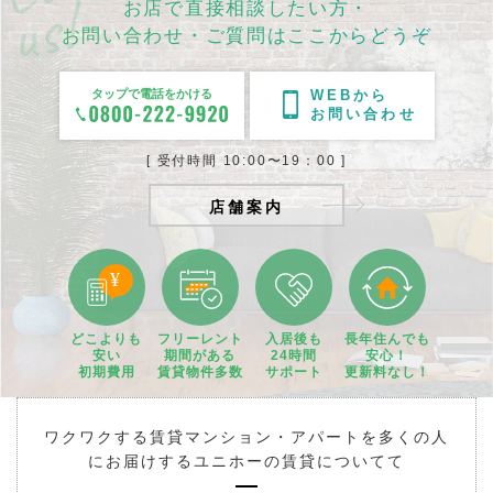
お店で直接相談したい方・
お問い合わせ・ご質問はここからどうぞ
タップで電話をかける
WEBから
お問い合わせ
[ 受付時間 10:00〜19：00 ]
店舗案内
どこよりも
フリーレント
入居後も
長年住んでも
安い
期間
がある
24時間
安心！
初期費用
賃貸物件
多数
サポート
更新料なし！
ワクワクする賃貸マンション・アパートを多くの人
にお届けするユニホーの賃貸についてて