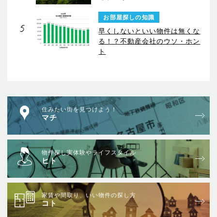
お部屋探しの知識
5
早くしないといい物件は無くな
る！？不動産会社のウソ・ホン
ト
住みたい街を見つけよう！
マチ
物件探し実体験やライフスタイル
ヒト
家賃や間取り、いい物件の探し方
コト