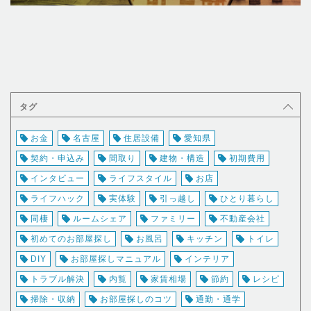
タグ
お金
名古屋
住居設備
愛知県
契約・申込み
間取り
建物・構造
初期費用
インタビュー
ライフスタイル
お店
ライフハック
実体験
引っ越し
ひとり暮らし
同棲
ルームシェア
ファミリー
不動産会社
初めてのお部屋探し
お風呂
キッチン
トイレ
DIY
お部屋探しマニュアル
インテリア
トラブル解決
内覧
家賃相場
節約
レシピ
掃除・収納
お部屋探しのコツ
通勤・通学