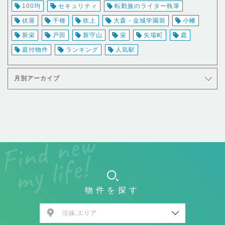
100均
セキュリティ
転勤族のライター執筆
伏屋
千種
吹上
大森・金城学園前
小幡
新栄
戸田
新守山
栄
矢場町
庭
庭付物件
ランキング
人気駅
月別アーカイブ
物件を探す
沿線,エリア