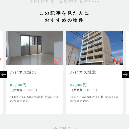
この記事を見た方に
おすすめの物件
ハピネス城北
ハピネス城北
円
円
85,000
87,000
（共益費 8,000円）
（共益費 8,000円）
1LDK／
44.50㎡
浄心駅 徒歩11分
1LDK／
44.50㎡
浄心駅 徒歩11分
名古屋市西区
名古屋市西区
全て見る