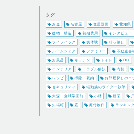
タグ
お金
名古屋
住居設備
愛知県
建物・構造
初期費用
インタビュー
ライフハック
実体験
引っ越し
ルームシェア
ファミリー
不動産会
お風呂
キッチン
トイレ
DIY
インテリア
トラブル解決
内覧
レシピ
掃除・収納
お部屋探しのコ
セキュリティ
転勤族のライター執筆
大森・金城学園前
小幡
新栄
矢場町
庭
庭付物件
ランキン