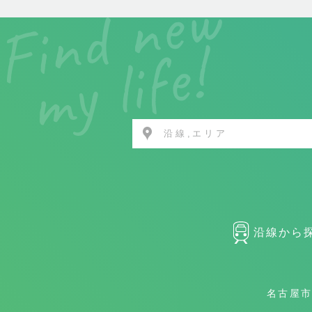
沿線,エリア
沿線から
名古屋