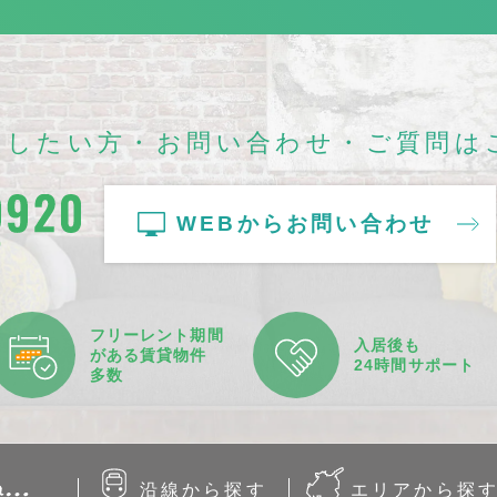
談したい方・
お問い合わせ・ご質問は
WEBから
お問い合わせ
0
フリーレント
期間
入居後も
がある
賃貸物件
24時間
サポート
多数
沿線から
探す
エリアから
探