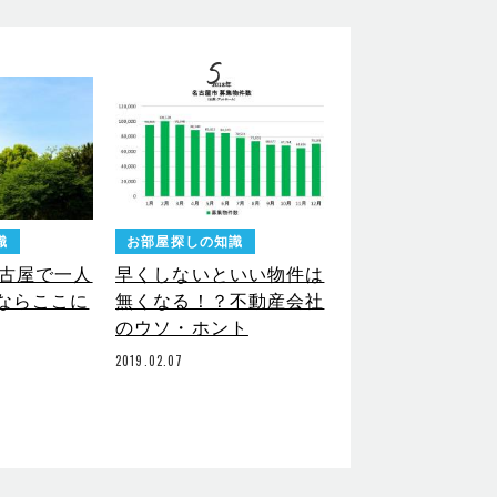
5
識
お部屋探しの知識
名古屋で一人
早くしないといい物件は
ならここに
無くなる！？不動産会社
のウソ・ホント
2019.02.07