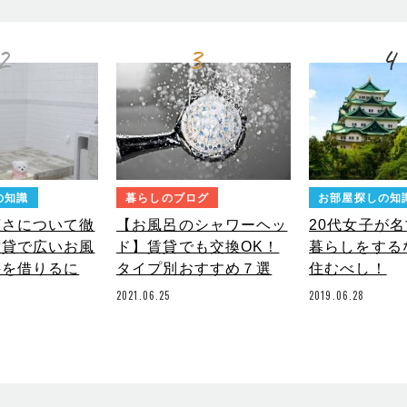
2
3
4
の知識
暮らしのブログ
お部屋探しの知
広さについて徹
【お風呂のシャワーヘッ
20代女子が
賃貸で広いお風
ド】賃貸でも交換OK！
暮らしをする
件を借りるに
タイプ別おすすめ７選
住むべし！
2021.06.25
2019.06.28