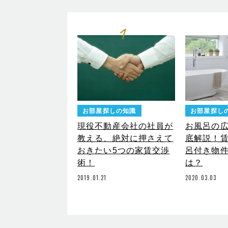
1
お部屋探しの知識
お部屋探し
現役不動産会社の社員が
お風呂の
教える、絶対に押さえて
底解説！
おきたい5つの家賃交渉
呂付き物
術！
は？
2019.01.21
2020.03.03