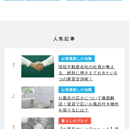
人気記事
お部屋探しの知識
1
現役不動産会社の社員が教え
る、絶対に押さえておきたい5
つの家賃交渉術！
お部屋探しの知識
2
お風呂の広さについて徹底解
説！賃貸で広いお風呂付き物件
を借りるには？
暮らしのブログ
3
【お風呂のシャワーヘッド】賃