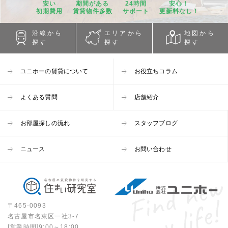
安い
期間
がある
24時間
安心！
初期費用
賃貸物件
多数
サポート
更新料なし！
沿線から
エリアから
地図から
探す
探す
探す
ユニホーの賃貸について
お役立ちコラム
よくある質問
店舗紹介
お部屋探しの流れ
スタッフブログ
ニュース
お問い合わせ
〒465-0093
名古屋市名東区一社3-7
[営業時間]9:00～18:00