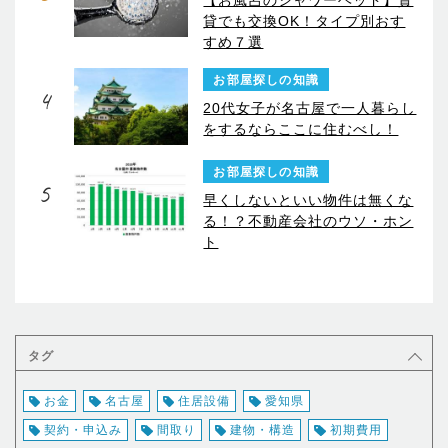
貸でも交換OK！タイプ別おす
すめ７選
お部屋探しの知識
4
20代女子が名古屋で一人暮らし
をするならここに住むべし！
お部屋探しの知識
5
早くしないといい物件は無くな
る！？不動産会社のウソ・ホン
ト
タグ
お金
名古屋
住居設備
愛知県
契約・申込み
間取り
建物・構造
初期費用