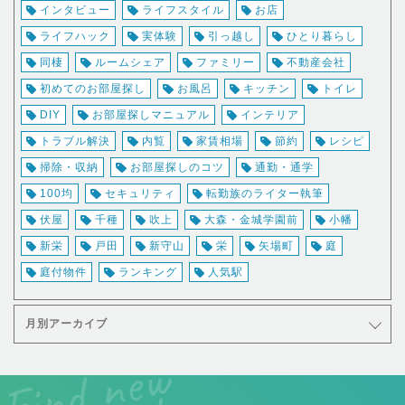
インタビュー
ライフスタイル
お店
ライフハック
実体験
引っ越し
ひとり暮らし
同棲
ルームシェア
ファミリー
不動産会社
初めてのお部屋探し
お風呂
キッチン
トイレ
DIY
お部屋探しマニュアル
インテリア
トラブル解決
内覧
家賃相場
節約
レシピ
掃除・収納
お部屋探しのコツ
通勤・通学
100均
セキュリティ
転勤族のライター執筆
伏屋
千種
吹上
大森・金城学園前
小幡
新栄
戸田
新守山
栄
矢場町
庭
庭付物件
ランキング
人気駅
月別アーカイブ