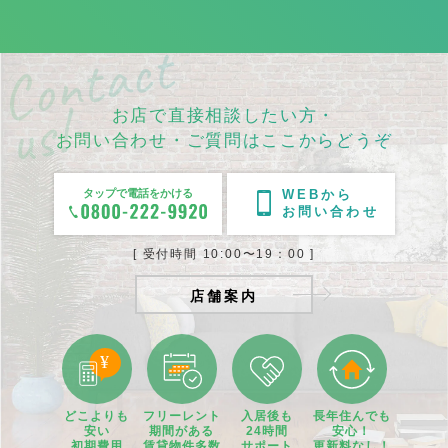
お店で直接相談したい方・
お問い合わせ・ご質問はここからどうぞ
タップで電話をかける
WEBから
お問い合わせ
[ 受付時間 10:00〜19：00 ]
店舗案内
どこよりも
フリーレント
入居後も
長年住んでも
安い
期間
がある
24時間
安心！
初期費用
賃貸物件
多数
サポート
更新料なし！