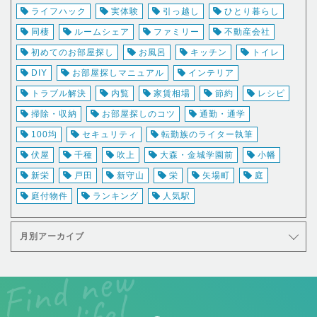
ライフハック
実体験
引っ越し
ひとり暮らし
同棲
ルームシェア
ファミリー
不動産会社
初めてのお部屋探し
お風呂
キッチン
トイレ
DIY
お部屋探しマニュアル
インテリア
トラブル解決
内覧
家賃相場
節約
レシピ
掃除・収納
お部屋探しのコツ
通勤・通学
100均
セキュリティ
転勤族のライター執筆
伏屋
千種
吹上
大森・金城学園前
小幡
新栄
戸田
新守山
栄
矢場町
庭
庭付物件
ランキング
人気駅
月別アーカイブ