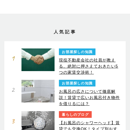
人気記事
お部屋探しの知識
1
現役不動産会社の社員が教え
る、絶対に押さえておきたい5
つの家賃交渉術！
お部屋探しの知識
2
お風呂の広さについて徹底解
説！賃貸で広いお風呂付き物件
を借りるには？
暮らしのブログ
3
【お風呂のシャワーヘッド】賃
貸でも交換OK！タイプ別おす