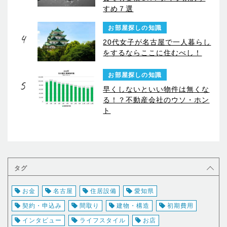
すめ７選
お部屋探しの知識
4
20代女子が名古屋で一人暮らし
をするならここに住むべし！
お部屋探しの知識
5
早くしないといい物件は無くな
る！？不動産会社のウソ・ホン
ト
タグ
お金
名古屋
住居設備
愛知県
契約・申込み
間取り
建物・構造
初期費用
インタビュー
ライフスタイル
お店