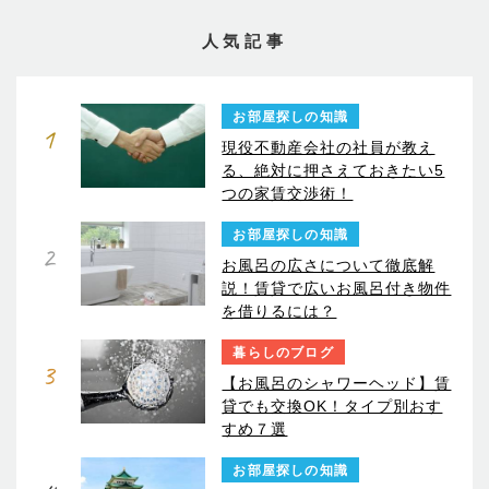
人気記事
お部屋探しの知識
1
現役不動産会社の社員が教え
る、絶対に押さえておきたい5
つの家賃交渉術！
お部屋探しの知識
2
お風呂の広さについて徹底解
説！賃貸で広いお風呂付き物件
を借りるには？
暮らしのブログ
3
【お風呂のシャワーヘッド】賃
貸でも交換OK！タイプ別おす
すめ７選
お部屋探しの知識