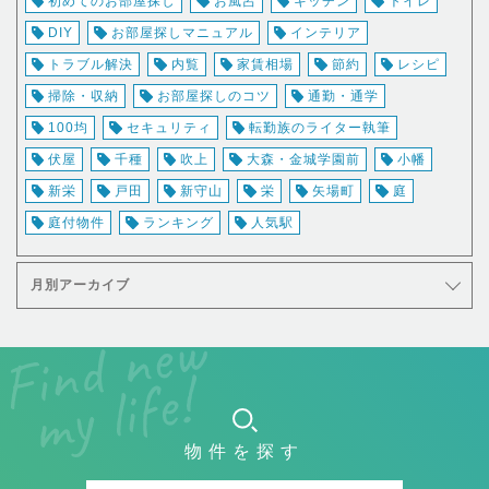
初めてのお部屋探し
お風呂
キッチン
トイレ
DIY
お部屋探しマニュアル
インテリア
トラブル解決
内覧
家賃相場
節約
レシピ
掃除・収納
お部屋探しのコツ
通勤・通学
100均
セキュリティ
転勤族のライター執筆
伏屋
千種
吹上
大森・金城学園前
小幡
新栄
戸田
新守山
栄
矢場町
庭
庭付物件
ランキング
人気駅
月別アーカイブ
物件を探す