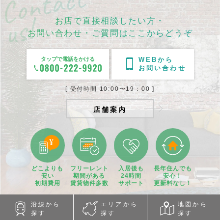
お店で直接相談したい方・
お問い合わせ・ご質問はここからどうぞ
タップで電話をかける
WEBから
お問い合わせ
[ 受付時間 10:00〜19：00 ]
店舗案内
どこよりも
フリーレント
入居後も
長年住んでも
安い
期間
がある
24時間
安心！
初期費用
賃貸物件
多数
サポート
更新料なし！
沿線から
エリアから
地図から
探す
探す
探す