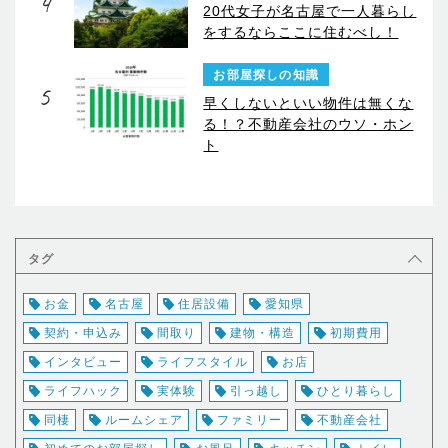
4
20代女子が名古屋で一人暮らし
をするならここに住むべし！
お部屋探しの知識
5
早くしないといい物件は無くな
る！？不動産会社のウソ・ホン
ト
タグ
お金
名古屋
住居設備
愛知県
契約・申込み
間取り
建物・構造
初期費用
インタビュー
ライフスタイル
お店
ライフハック
実体験
引っ越し
ひとり暮らし
同棲
ルームシェア
ファミリー
不動産会社